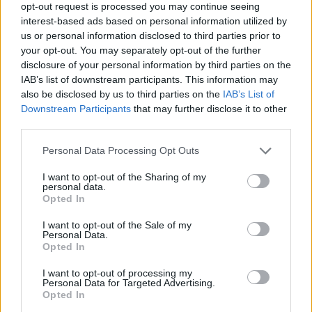
Η
Αργολίδα
έχει εξαιρετικές παραλίες με πολλούς
opt-out request is processed you may continue seeing
φανατικούς οπαδούς. Μία από αυτές είναι η
interest-based ads based on personal information utilized by
us or personal information disclosed to third parties prior to
Λεπίτσα
, κοντά στο χωριό της Κοιλάδας. Αυτό που
your opt-out. You may separately opt-out of the further
δεν γνωρίζουν πολλοί είναι πως στη σκιά της
disclosure of your personal information by third parties on the
δημοφιλούς Λεπίτσας βρίσκεται ένα μέρος που τα νερά
IAB’s list of downstream participants. This information may
also be disclosed by us to third parties on the
IAB’s List of
του μπορούν να συγκριθούν με αυτά των πιο εξωτικών
Downstream Participants
that may further disclose it to other
παραλιών της Ελλάδας, όπως ο Σίμος και ο Μπάλος. Σε
third parties.
αυτό το σημείο η άμμος είναι πολύ λεπτή, σαν πούδρα,
Please note that this website/app uses one or more Google
Personal Data Processing Opt Outs
ενώ όταν πατάς στο βυθό η αίσθηση είναι ιδιαίτερα
services and may gather and store information including but
απαλή.
not limited to your visit or usage behaviour. You may click to
I want to opt-out of the Sharing of my
personal data.
grant or deny consent to Google and its third-party tags to
Opted In
use your data for below specified purposes in below Google
Σύμφωνα με πληροφορίες, όπως διαβάζουμε στο
consent section.
I want to opt-out of the Sale of my
κείμενο του βίντεο, στην περιοχή υπήρχε αρχαία
Personal Data.
μυκηναϊκή πόλη που βυθίστηκε και ίσως αυτός να είναι
Opted In
ο λόγος που εξηγεί αυτό το περίεργο δημιούργημα. Η
I want to opt-out of processing my
Personal Data for Targeted Advertising.
πρόσβαση στο σημείο μπορεί να γίνει είτε με σκάφος,
Opted In
είτε περπατώντας από την ακτή, από τη γειτονική