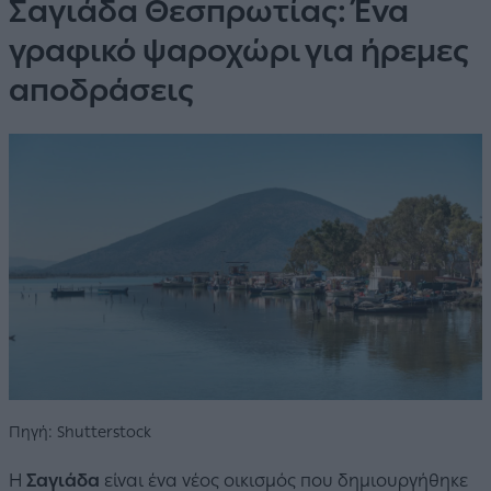
Σαγιάδα Θεσπρωτίας: Ένα
γραφικό ψαροχώρι για ήρεμες
αποδράσεις
Πηγή: Shutterstock
Η
Σαγιάδα
είναι ένα νέος οικισμός που δημιουργήθηκε