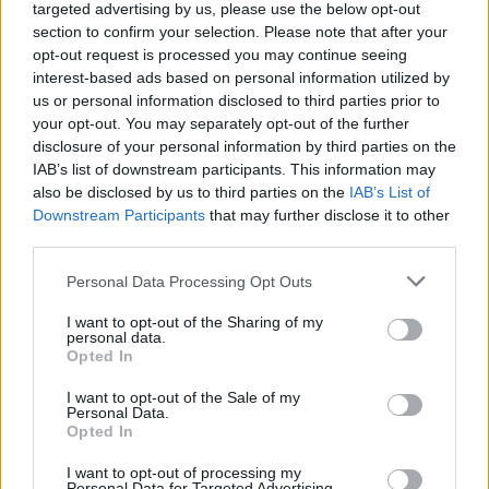
targeted advertising by us, please use the below opt-out
Σε απόσταση λίγων λεπτών από τη Σαγιάδα θα βρείτε
section to confirm your selection. Please note that after your
opt-out request is processed you may continue seeing
δύο πανέμορφες παραλίες, το
Κεραμίδι
και το
interest-based ads based on personal information utilized by
Στροβίλι
. Το Κεραμίδι είναι μία μικρή οργανωμένη
us or personal information disclosed to third parties prior to
παραλία περιτριγυρισμένη από δέντρα, με βότσαλο,
your opt-out. You may separately opt-out of the further
disclosure of your personal information by third parties on the
ψιλή άμμο και κρυστάλλινα νερά. Το Στροβίλι βρίσκεται
IAB’s list of downstream participants. This information may
στους πρόποδες του ομώνυμου λόφου που μπαίνει στη
also be disclosed by us to third parties on the
IAB’s List of
θάλασσα και στην κορυφή του βρίσκονται απομεινάρια
Downstream Participants
that may further disclose it to other
third parties.
μεσαιωνικού κάστρου.
Please note that this website/app uses one or more Google
Personal Data Processing Opt Outs
Επίσης, αξίζει να επισκεφτείτε την
Παλιά Σαγιάδα
που
services and may gather and store information including but
not limited to your visit or usage behaviour. You may click to
I want to opt-out of the Sharing of my
βρίσκεται πάνω από τη σημερινή της τοποθεσία. Εκεί θα
personal data.
grant or deny consent to Google and its third-party tags to
περπατήσετε σε λιθόστρωτα καλντερίμια, θα δείτε
Opted In
use your data for below specified purposes in below Google
παλιές εκκλησίες και οικήματα με ιδιαίτερο ενδιαφέρον
consent section.
I want to opt-out of the Sale of my
Personal Data.
και θα απολαύσετε την πανοραμική θέα στο Ιόνιο.
Opted In
I want to opt-out of processing my
Personal Data for Targeted Advertising.