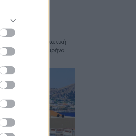
μα
χαρακτήρα, μια νησιωτική
αι τον διοικητικό πυρήνα