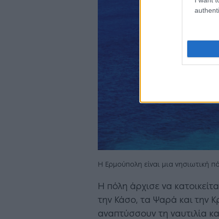
authenti
Η Ερμούπολη είναι μια νησιωτική πό
Η πόλη άρχισε να κατοικείτ
την Κάσο, τα Ψαρά και την 
αναπτύσσουν τη ναυτιλία και