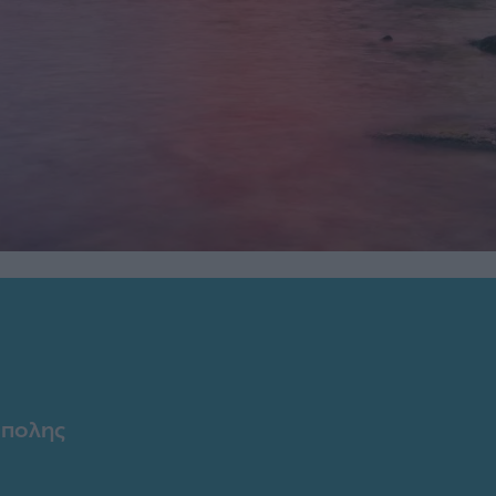
ύπολης