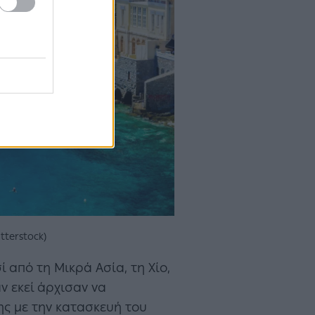
tterstock)
 από τη Μικρά Ασία, τη Χίο,
ν εκεί άρχισαν να
ης με την κατασκευή του