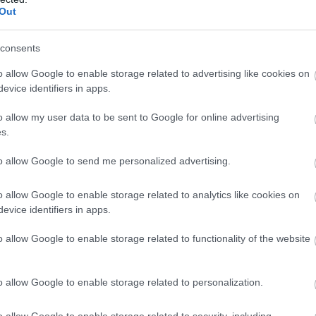
ς παραλίες που θα σας μείνουν αξέχαστες
Out
 Ιστορία σε κάθε βή
consents
o allow Google to enable storage related to advertising like cookies on
evice identifiers in apps.
μοπολίτικη πρωτεύουσα με τον δικό της ξεχωριστό 
ως εποχής. Αποτελεί το κεντρικό λιμάνι της Σύρου κ
o allow my user data to be sent to Google for online advertising
s.
Περιφέρειας του Νοτίου Αιγαίου.
to allow Google to send me personalized advertising.
o allow Google to enable storage related to analytics like cookies on
evice identifiers in apps.
o allow Google to enable storage related to functionality of the website
o allow Google to enable storage related to personalization.
o allow Google to enable storage related to security, including