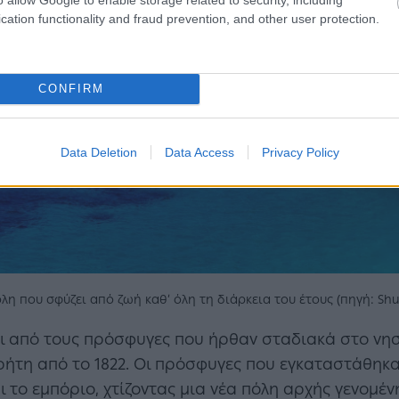
cation functionality and fraud prevention, and other user protection.
CONFIRM
Data Deletion
Data Access
Privacy Policy
λη που σφύζει από ζωή καθ’ όλη τη διάρκεια του έτους (πηγή: Shu
αι από τους πρόσφυγες που ήρθαν σταδιακά στο νησί
Κρήτη από το 1822. Οι πρόσφυγες που εγκαταστάθηκα
 το εμπόριο, χτίζοντας μια νέα πόλη αρχής γενομέν