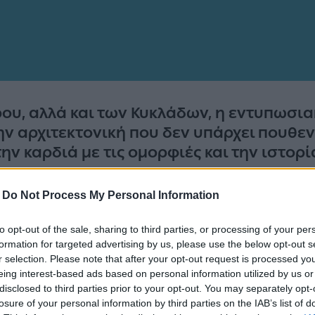
ου, αλλά και των Κυκλάδων, η εντυπωσια
ην αρχιτεκτονική που δεν υπάρχει πουθεν
ην καρδιά με τις ομορφιές και την ιστορί
ποιότητα, αέρα μιας άλλης εποχής, καλό φαγητό και 
-
Do Not Process My Personal Information
ς. Ένα νησί 4 εποχών, ιδανικό τόσο για τις αποδρ
κοπές. Η πρωτεύουσα του νησιού και των
Κυκλάδων
to opt-out of the sale, sharing to third parties, or processing of your per
formation for targeted advertising by us, please use the below opt-out s
νική και την ατμόσφαιρα της.
r selection. Please note that after your opt-out request is processed y
eing interest-based ads based on personal information utilized by us or
κάκια της πόλης, θα νιώσετε σαν να μπαίνετε σε 
disclosed to third parties prior to your opt-out. You may separately opt-
ακά κτήρια, το επιβλητικό Δημαρχείο στην πλατεία 
losure of your personal information by third parties on the IAB’s list of