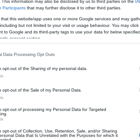
ικό Θέατρο Απόλλων που αποτελεί μικρογραφία της 
. This information may also be disclosed by us to third parties on the
IA
Participants
that may further disclose it to other third parties.
ην αριστοκρατική συνοικία Βαπόρια, ο ναός του πο
τρούλο και οι υπόλοιπες ορθόδοξες και καθολικές ε
 that this website/app uses one or more Google services and may gath
including but not limited to your visit or usage behaviour. You may click 
αίθριο μουσείο που αξίζει να εξερευνήσετε απ’ άκρη
 to Google and its third-party tags to use your data for below specifi
ogle consent section.
l Data Processing Opt Outs
o opt-out of the Sharing of my personal data.
In
o opt-out of the Sale of my Personal Data.
In
to opt-out of processing my Personal Data for Targeted
ing.
In
o opt-out of Collection, Use, Retention, Sale, and/or Sharing
 διακοπές τον Σεπτέμβριο
ersonal Data that Is Unrelated with the Purposes for which it
lected.