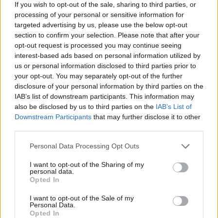
If you wish to opt-out of the sale, sharing to third parties, or
processing of your personal or sensitive information for
targeted advertising by us, please use the below opt-out
section to confirm your selection. Please note that after your
opt-out request is processed you may continue seeing
interest-based ads based on personal information utilized by
Φτάνοντας στο
Βαθυαβάλι
θα δείτε μια παραλία που
us or personal information disclosed to third parties prior to
θα σας θυμίσει την εξωτική πλευρά της γειτονικής
your opt-out. You may separately opt-out of the further
Λευκάδας. Τα κρυστάλλινα νερά του Ιονίου
disclosure of your personal information by third parties on the
IAB’s list of downstream participants. This information may
συνδυάζονται με το ψιλό βοτσαλάκι και το παρθένο
also be disclosed by us to third parties on the
IAB’s List of
καταπράσινο τοπίο. Η παραλία είναι εν μέρει
Downstream Participants
that may further disclose it to other
οργανωμένη και θα βρείτε ομπρέλες, ξαπλώστρες και
third parties.
καντίνα για καφέ και φαγητό.
Please note that this website/app uses one or more Google
Personal Data Processing Opt Outs
services and may gather and store information including but
Τα τελευταία χρόνια, έστω και μια μικρή δυσκολία, ο
not limited to your visit or usage behaviour. You may click to
I want to opt-out of the Sharing of my
personal data.
δρόμος για την παραλία είναι προσβάσιμος. Δείτε
εδώ
grant or deny consent to Google and its third-party tags to
Opted In
use your data for below specified purposes in below Google
πού ακριβώς βρίσκεται.
consent section.
I want to opt-out of the Sale of my
Personal Data.
Δείτε το Βαθυαβάλι στο βίντεο
Opted In