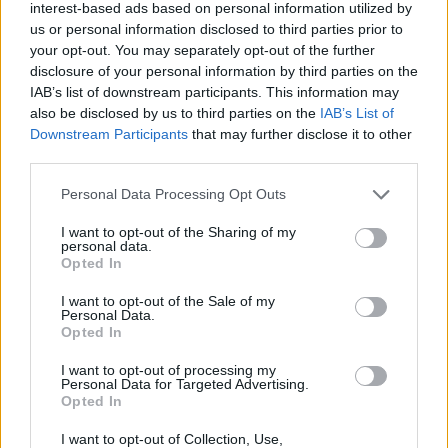
interest-based ads based on personal information utilized by
us or personal information disclosed to third parties prior to
your opt-out. You may separately opt-out of the further
disclosure of your personal information by third parties on the
IAB’s list of downstream participants. This information may
also be disclosed by us to third parties on the
IAB’s List of
Downstream Participants
that may further disclose it to other
third parties.
Please note that this website/app uses one or more Google
Personal Data Processing Opt Outs
services and may gather and store information including but
not limited to your visit or usage behaviour. You may click to
I want to opt-out of the Sharing of my
personal data.
grant or deny consent to Google and its third-party tags to
Opted In
use your data for below specified purposes in below Google
consent section.
I want to opt-out of the Sale of my
Personal Data.
Το Linari Villas είναι μια οικογενειακή επιχείρηση. Οι
Opted In
ιδιοκτήτες των κατοικιών θα σας φροντίσουν σαν
I want to opt-out of processing my
Personal Data for Targeted Advertising.
οικογένεια και θα κάνουν ό,τι καλύτερο μπορούν για να
Opted In
περάσετε αξέχαστες διακοπές νιώθοντας ασφάλεια και
I want to opt-out of Collection, Use,
άνεση.