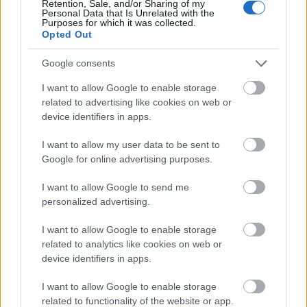
Retention, Sale, and/or Sharing of my
Personal Data that Is Unrelated with the
Purposes for which it was collected.
Opted Out
Google consents
I want to allow Google to enable storage
related to advertising like cookies on web or
device identifiers in apps.
I want to allow my user data to be sent to
Google for online advertising purposes.
I want to allow Google to send me
personalized advertising.
I want to allow Google to enable storage
Η Στούπα είναι ένα φημισμένο τουριστικό θέρετρο της
related to analytics like cookies on web or
Μεσσηνίας που προσφέρει πολλές επιλογές φαγητού και
device identifiers in apps.
διασκέδασης. Στις υπέροχες παραλίες του χωριού θα
I want to allow Google to enable storage
κολυμπήσετε σε πεντακάθαρα, γαλαζοπράσινα νερά.
related to functionality of the website or app.