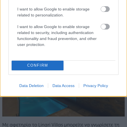
Αξίζει να σημειωθεί ότι η παραλία της Καλογριάς είναι
I want to allow Google to enable storage
συνδεδεμένη με τον συγγραφέα Νίκο Καζαντζάκη, καθώς
related to personalization.
εκεί εμπνεύστηκε το έργο «Βίος και Πολιτεία του Αλέξη
Ζορμπά».
I want to allow Google to enable storage
related to security, including authentication
functionality and fraud prevention, and other
user protection.
CONFIRM
Data Deletion
Data Access
Privacy Policy
Με αφετηρία το Linari Villas μπορείτε να γνωρίσετε τη