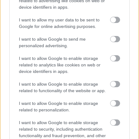
related to advertising like cookies on web or
device identifiers in apps.
Απολαύστε τον καφέ σας, φρέσκους χυμούς και σνακ
στο μπαρ της πισίνας κατά τη διάρκεια της ημέρας, ενώ
I want to allow my user data to be sent to
Google for online advertising purposes.
το βράδυ χαλαρώστε χαζεύοντας τα μαγικά χρώματα
του ορίζοντα και δοκιμάζοντας μοναδικά cocktails.
I want to allow Google to send me
personalized advertising.
Αν αναζητάτε ένα γαλήνιο μέρος για να αποδράσετε
I want to allow Google to enable storage
από την καθημερινότητα και να απολαύσετε
related to analytics like cookies on web or
πραγματικές διακοπές ηρεμίας και χαλάρωσης, τότε το
device identifiers in apps.
Anaxo Resort είναι η ιδανική επιλογή.
I want to allow Google to enable storage
related to functionality of the website or app.
I want to allow Google to enable storage
related to personalization.
I want to allow Google to enable storage
related to security, including authentication
functionality and fraud prevention, and other