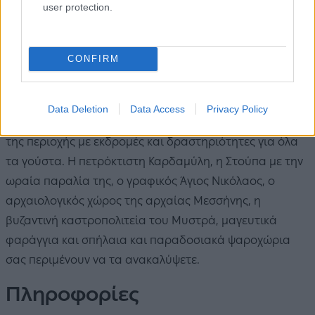
user protection.
CONFIRM
Εξερευνήστε τις γύρω παραλίες με τα πεντακάθαρα
Data Deletion
Data Access
Privacy Policy
βαθυγάλαζα νερά και εκμεταλλευτείτε την πολυμορφία
της περιοχής με εκδρομές και δραστηριότητες για όλα
τα γούστα. Η πετρόκτιστη Καρδαμύλη, η Στούπα με την
ωραία παραλία της, ο γραφικός Άγιος Νικόλαος, ο
αρχαιολογικός χώρος της αρχαίας Μεσσήνης, η
βυζαντινή καστροπολιτεία του Μυστρά, μαγευτικά
φαράγγια και σπήλαια και παραδοσιακά ψαροχώρια
σας περιμένουν να τα ανακαλύψετε.
Πληροφορίες