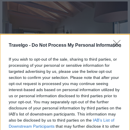
Travelgo -
Do Not Process My Personal Information
If you wish to opt-out of the sale, sharing to third parties, or
processing of your personal or sensitive information for
targeted advertising by us, please use the below opt-out
section to confirm your selection. Please note that after your
opt-out request is processed you may continue seeing
interest-based ads based on personal information utilized by
Όλα τα δωμάτια είναι λειτουργικά σχεδιασμένα, με
us or personal information disclosed to third parties prior to
minimal διακόσμηση σε ζεστούς και γήινους
your opt-out. You may separately opt-out of the further
disclosure of your personal information by third parties on the
χρωματισμούς. Διαθέτουν μοντέρνα και πλήρως
IAB’s list of downstream participants. This information may
εξοπλισμένη κουζίνα, κεντρικό κλιματισμό, LCD
also be disclosed by us to third parties on the
IAB’s List of
τηλεόραση, δωρεάν Wi-Fi και όλες τις σύγχρονες ανέσεις
Downstream Participants
that may further disclose it to other