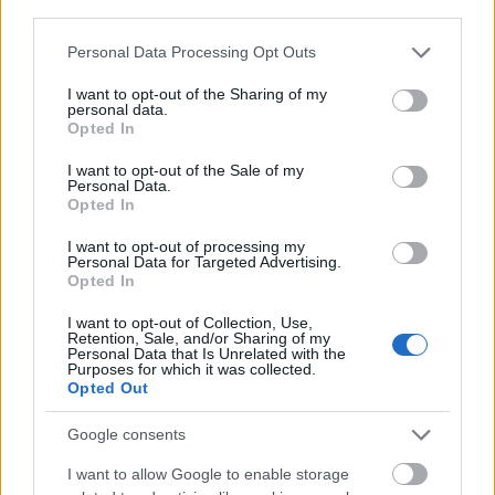
third parties.
που υπόσχονται μια ευχάριστη και άνετη διαμονή.
Please note that this website/app uses one or more Google
Personal Data Processing Opt Outs
Στον κοινόχρητο χώρο μπορείτε να ξεκουραστείτε και να
services and may gather and store information including but
δροσιστείτε με μια βουτιά στην πισίνα. Η θέα της
not limited to your visit or usage behaviour. You may click to
I want to opt-out of the Sharing of my
personal data.
grant or deny consent to Google and its third-party tags to
θάλασσας συγκλονίζει το βλέμμα προσφέροντας στιγμές
Opted In
use your data for below specified purposes in below Google
χαλάρωσης και ευεξίας.
consent section.
I want to opt-out of the Sale of my
Personal Data.
Opted In
I want to opt-out of processing my
Personal Data for Targeted Advertising.
Opted In
I want to opt-out of Collection, Use,
Retention, Sale, and/or Sharing of my
Personal Data that Is Unrelated with the
Purposes for which it was collected.
Opted Out
Google consents
I want to allow Google to enable storage