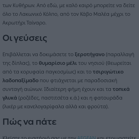
των Κυθήρων. Από εδώ, με καλό καιρό μπορείτε να δείτε
όλο το Λακωνικό Κόλπο, από τον Κάβο Μαλέα μέχρι το
Ακρωτήρι Ταίναρο.
Οι γεύσεις
Επιβάλλεται να δοκιμάσετε το
ξεροτήγανο
(παραλλαγή
της δίπλας), το
θυμαρίσιο μέλι
του νησιού (θεωρείται
από τα κορυφαία παγκοσμίως) και το
τσιριγώτικο
λαδοπαξίμαδο
που φτιάχνεται με παραδοσιακή
συνταγή αιώνων. Ιδιαίτερη φήμη έχουν και τα
τοπικά
γλυκά
(ροζέδες, παστιτσέτα κ.ά.) και η φατουράδα
(λικέρ με κανελογαρίφαλα αλλά και φρούτα).
Πώς να πάτε
Κλείστε το εισιτήριό σας με την
AEGEAN
και ετοιμαστείτε