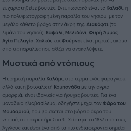
ευχαριστηθείτε βουτιές. Εντυπωσιακό είναι το
Καλαδί
, η
πιο πολυφωτογραφημένη παραλία του νησιού, με τον
μεγάλο κάθετο βράχο στην άκρη της.
Διακόφτι
(το
λιμάνι του νησιού),
Καψάλι
,
Μελιδόνι
,
Φυρή Άμμος
,
Αγία Πελαγία
,
Χαλκός
και
Φούρνοι
είναι μερικές ακόμα
από τις παραλίες που αξίζει να ανακαλύψετε.
Μυστικά από ντόπιους
Η ερημική παραλία
Καλάμι
, στο τέρμα ενός φαραγγιού,
αλλά και η βοτσαλωτή
Κομπονάδα
με την άγρια
ομορφιά, είναι ιδανικές για ήσυχες βουτιές. Για ένα
μοναδικό ηλιοβασίλεμα, οδηγήστε μέχρι τον
Φάρο του
Μουδαριού
, που βρίσκεται στο βόρειο άκρο του
νησιού, στο ακρωτήρι Σπαθί. Χτίστηκε το 1857 από τους
Άγγλους και είναι ένα από τα πιο ενδιαφέροντα σημεία