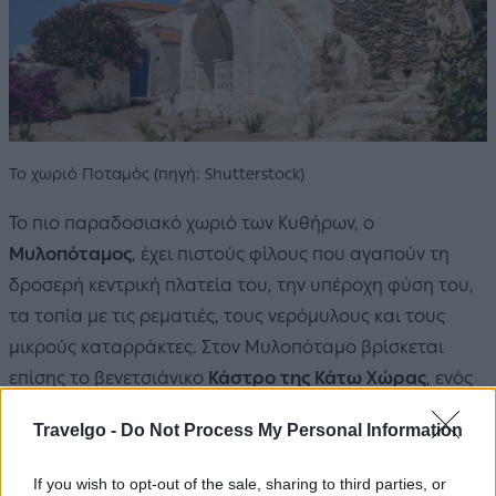
Το χωριό Ποταμός (πηγή: Shutterstock)
Το πιο παραδοσιακό χωριό των Κυθήρων, ο
Μυλοπόταμος
, έχει πιστούς φίλους που αγαπούν τη
δροσερή κεντρική πλατεία του, την υπέροχη φύση του,
τα τοπία με τις ρεματιές, τους νερόμυλους και τους
μικρούς καταρράκτες. Στον Μυλοπόταμο βρίσκεται
επίσης το βενετσιάνικο
Κάστρο της Κάτω Χώρας
, ενός
από τους σημαντικότερους παραδοσιακούς οικισμούς
Travelgo -
Do Not Process My Personal Information
του νησιού. Το μεγαλύτερο χωριό των Κυθήρων είναι ο
Ποταμός
, ένα κεφαλοχώρι με παραδοσιακά σπίτια,
If you wish to opt-out of the sale, sharing to third parties, or