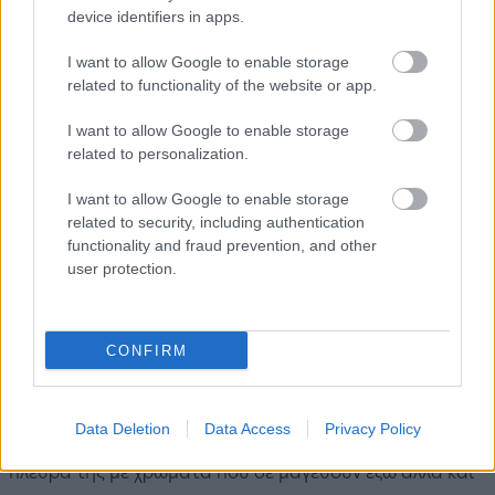
device identifiers in apps.
Ο καταρράκτης της Φόνισσας ή της Νεράιδας στον
Μυλόποταμο (πηγή: Shutterstock)
I want to allow Google to enable storage
related to functionality of the website or app.
Η περιπλάνηση στα σοκάκια του Μυλοπόταμου θα σας
I want to allow Google to enable storage
οδηγήσει στη
Φόνισσα
, μια κρυμμένη ρεματιά με τον
related to personalization.
ομώνυμο γνωστό
καταρράκτη
. Αν συνεχίσετε πιο κάτω,
θα συναντήσετε τους νερόμυλους και άλλους
I want to allow Google to enable storage
related to security, including authentication
καταρράκτες. Μια μοναδική τοποθεσία είναι και το
functionality and fraud prevention, and other
Σπήλαιο της Αγίας Σοφίας
, λίγα χιλιόμετρα έξω από τον
user protection.
Μυλοπόταμο, με τις αγιογραφίες του 11ου αιώνα και το
εκκλησάκι της Αγίας Σοφίας. Μην παραλείψετε να
επισκεφθείτε τη βραχονησίδα
Χύτρα
ή αλλιώς
Αυγό
, η
CONFIRM
οποία βρίσκεται σε μικρή απόσταση από το λιμάνι του
Καψαλίου. Είναι ένα από τα πιο εντυπωσιακά μέρη των
Data Deletion
Data Access
Privacy Policy
Κυθήρων. Διαθέτει μια θαλάσσια σπηλιά από τη νότια
πλευρά της με χρώματα που σε μαγεύουν έξω αλλά και