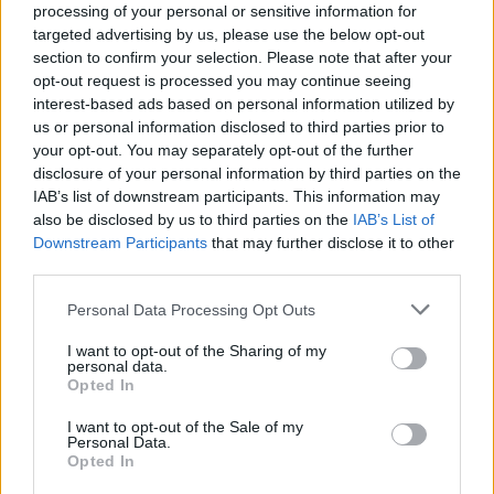
παλιά αρχοντικά και μια πλατεία που σφύζει από ζωή
processing of your personal or sensitive information for
targeted advertising by us, please use the below opt-out
όλο το χρόνο.
section to confirm your selection. Please note that after your
opt-out request is processed you may continue seeing
interest-based ads based on personal information utilized by
us or personal information disclosed to third parties prior to
your opt-out. You may separately opt-out of the further
disclosure of your personal information by third parties on the
IAB’s list of downstream participants. This information may
also be disclosed by us to third parties on the
IAB’s List of
Downstream Participants
that may further disclose it to other
third parties.
Please note that this website/app uses one or more Google
Personal Data Processing Opt Outs
services and may gather and store information including but
not limited to your visit or usage behaviour. You may click to
I want to opt-out of the Sharing of my
personal data.
Ο Αβλέμονας (πηγή: Shutterstock)
grant or deny consent to Google and its third-party tags to
Opted In
use your data for below specified purposes in below Google
Στα ανατολικά του νησιού, το γραφικό παραθαλάσσιο
consent section.
I want to opt-out of the Sale of my
Personal Data.
χωριό του
Αβλέμονα
με το ενετικό φρούριο στην
Opted In
κορυφή του, έχει μικρούς κολπίσκους με κρυστάλλινα