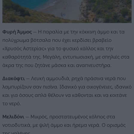
Φυρή Άμμος
— Η παραλία με την κόκκινη άμμο και τα
πολύχρωμα βότσαλα που έχει κερδίσει βραβείο
«Χρυσός Αστερίας» για το φυσικό κάλλος και την
καθαρότητά της. Μεγάλη, εντυπωσιακή, με σπηλιές στα
άκρα της που ζητάνε μάσκα και αναπνευστήρα.
Διακόφτι
— Λευκή αμμουδιά, ρηχά πράσινα νερά που
λαμπυρίζουν σαν πισίνα. Ιδανικό για οικογένειες, ιδανικό
και για όσους απλά θέλουν να κάθονται και να κοιτάνε
το νερό.
Μελιδόνι
— Μικρός, προστατευμένος κόλπος στα
νοτιοδυτικά, με ψιλή άμμο και ήρεμα νερά. Ο ορισμός
της γαλήνης.