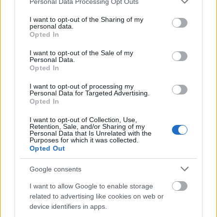
Personal Data Processing Opt Outs
services and may gather and store information including but
not limited to your visit or usage behaviour. You may click to
I want to opt-out of the Sharing of my
personal data.
grant or deny consent to Google and its third-party tags to
Opted In
use your data for below specified purposes in below Google
consent section.
I want to opt-out of the Sale of my
Personal Data.
Opted In
I want to opt-out of processing my
Personal Data for Targeted Advertising.
Opted In
Γεύσεις που δεν τις βρίσκεις αλλού
I want to opt-out of Collection, Use,
Retention, Sale, and/or Sharing of my
Personal Data that Is Unrelated with the
Η κουζίνα των Κυθήρων είναι κάτι ανάμεσα σε Ιόνιο και
Purposes for which it was collected.
Αιγαίο — όπως ακριβώς και το νησί. Ντόπιο ελαιόλαδο,
Opted Out
φρέσκα ψάρια, παραδοσιακές πίτες, μέλι θυμαρίσιο που
Google consents
θυμίζει βουνό. Στον Αβλέμονα, το πιο γραφικό
I want to allow Google to enable storage
παραθαλάσσιο χωριουδάκι του νησιού με αρχιτεκτονική
related to advertising like cookies on web or
που παραπέμπει στις Κυκλάδες, στο γραφικό Καψάλι,
device identifiers in apps.
στην Αγία Πελαγία και στο Διακόφτι τα ταβερνάκια