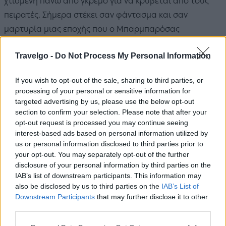
χτισμένη πάνω από γκρεμό για να κρύβεται από τους
πειρατές. Σήμερα στέκει σαν φάντασμα και σαν
μαρτυρία μιας εποχής που ο Μπαρμπαρόσας
λεηλατούσε τα νησιά.
Travelgo -
Do Not Process My Personal Information
Μυλοπόταμος & Κάτω Χώρα
— Ένα χωριό μέσα σε
ρεματιά, με τρεχούμενα νερά, παλιούς νερόμυλους και
If you wish to opt-out of the sale, sharing to third parties, or
processing of your personal or sensitive information for
ενετικό κάστρο που κατοικούνταν μέχρι τη δεκαετία του
targeted advertising by us, please use the below opt-out
'50. Η βόλτα στα σοκάκια του είναι ταξίδι στον χρόνο. Το
section to confirm your selection. Please note that after your
ηλιοβασίλεμα από τη δυτική πλευρά του κάστρου; Το
opt-out request is processed you may continue seeing
interest-based ads based on personal information utilized by
ωραιότερο του νησιού, λένε όσοι το έχουν δει.
us or personal information disclosed to third parties prior to
your opt-out. You may separately opt-out of the further
Σπήλαιο Αγίας Σοφίας στον Κάλαμο
— Μυσταγωγικό
disclosure of your personal information by third parties on the
σπήλαιο με μικρό εκκλησάκι που εντυπωσιάζει με την
IAB’s list of downstream participants. This information may
επιβλητική του είσοδο.
also be disclosed by us to third parties on the
IAB’s List of
Downstream Participants
that may further disclose it to other
third parties.
Please note that this website/app uses one or more Google