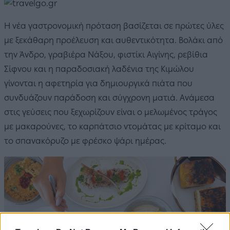
Η νέα γαστρονομική πρόταση βασίζεται σε πρώτες ύλες
με ξεκάθαρη προέλευση και αυθεντικότητα. Βολάκι από
την Άνδρο, γραβιέρα Νάξου, φιστίκι Αιγίνης, ρεβίθια
Σίφνου και η παραδοσιακή λαδένια της Κιμώλου
γίνονται η αφετηρία για δημιουργικά πιάτα που
συνδυάζουν παράδοση και σύγχρονη ματιά. Ανάμεσα
στις γεύσεις που ξεχωρίζουν είναι ο μελωμένος τράγος
με μακαρούνες, το καρπάτσιο ντομάτας με κρίταμο και
το σπανακόρυζο με φρέσκο ψάρι ημέρας.