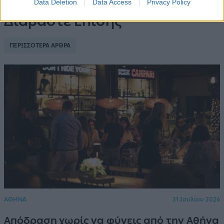
Data Deletion
Data Access
Privacy Policy
Διαβάστε Επίσης
ΠΕΡΙΣΣΟΤΕΡΑ ΑΡΘΡΑ
ΑΘΗΝΑ
31 Ιουλίου 2026
Απόδραση χωρίς να φύγεις από την Αθήνα