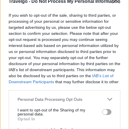
Travelgo -
Do Not Process My Personal Information
If you wish to opt-out of the sale, sharing to third parties, or
processing of your personal or sensitive information for
targeted advertising by us, please use the below opt-out
section to confirm your selection. Please note that after your
opt-out request is processed you may continue seeing
interest-based ads based on personal information utilized by
Το all-day εστιατόριο της Ομήρου παραμένει ένας από
us or personal information disclosed to third parties prior to
your opt-out. You may separately opt-out of the further
τους πιο αγαπημένους προορισμούς της πόλης, από το
disclosure of your personal information by third parties on the
πρωί έως το βράδυ. Ο φιλόξενος χώρος του παντρεύει
IAB’s list of downstream participants. This information may
την ανεπιτήδευτη αθηναϊκή ατμόσφαιρα με μια
also be disclosed by us to third parties on the
IAB’s List of
Downstream Participants
that may further disclose it to other
προσεγμένη γαστρονομική εμπειρία, δημιουργώντας το
third parties.
ιδανικό σκηνικό για ένα χαλαρό brunch, ένα
Please note that this website/app uses one or more Google
επαγγελματικό γεύμα ή ένα καλοκαιρινό δείπνο στο
Personal Data Processing Opt Outs
services and may gather and store information including but
κέντρο της Αθήνας.
not limited to your visit or usage behaviour. You may click to
I want to opt-out of the Sharing of my
personal data.
grant or deny consent to Google and its third-party tags to
Opted In
use your data for below specified purposes in below Google
consent section.