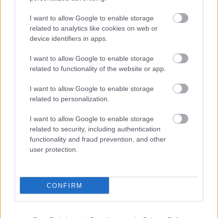
I want to allow Google to enable storage
related to analytics like cookies on web or
device identifiers in apps.
I want to allow Google to enable storage
related to functionality of the website or app.
Αν αυτό το καλοκαίρι αναζητάτε μια διεύθυνση που
I want to allow Google to enable storage
related to personalization.
αποτυπώνει τη σύγχρονη ελληνική κουζίνα με
αυθεντικότητα και δημιουργικότητα, το Nice n Easy
I want to allow Google to enable storage
Gastro Tavern αξίζει να βρίσκεται στη λίστα σας.
related to security, including authentication
functionality and fraud prevention, and other
user protection.
Διεύθυνση: Ομήρου 60, Κολωνάκι, Αθήνα
Τηλέφωνο: +30 210 3617201
Instagram:
@niceneasy
CONFIRM