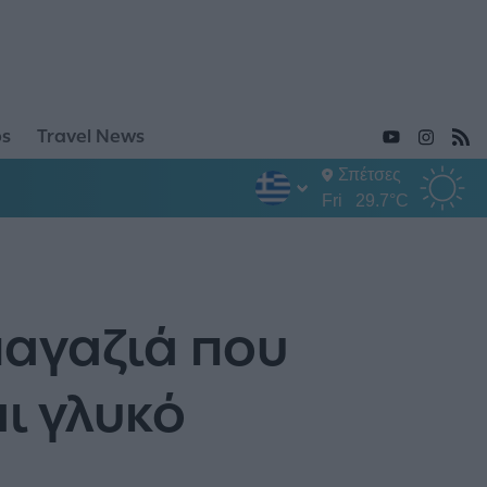
ps
Travel News
Σπέτσες
Fri
29.7°C
 μαγαζιά που
ι γλυκό