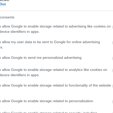
Out
consents
o allow Google to enable storage related to advertising like cookies on
evice identifiers in apps.
ο ιστορικά κτίσματα του Παλιού Λιμανιού, σε ένα ελ
γεί εδώ και περίπου 30 χρόνια υπό τη διεύθυνση το
o allow my user data to be sent to Google for online advertising
ική φιλοξενία με ελληνικές και μεσογειακές γεύσεις
s.
ς ύλες. Τα τραπέζια του εστιατορίου απλώνονται αρ
to allow Google to send me personalized advertising.
 των Σπετσών και θέα στο απέραντο γαλάζιο. Δοκι
δημητριακών, σουσάμι και θυμαρίσιο μέλι, σαλάτα 
o allow Google to enable storage related to analytics like cookies on
ς από θαλασσινά, στο μενού υπάρχουν και εκλεκτά 
evice identifiers in apps.
βατίνας.
o allow Google to enable storage related to functionality of the website
o allow Google to enable storage related to personalization.
o allow Google to enable storage related to security, including