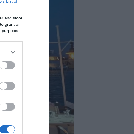
B’s List of
er and store
to grant or
ed purposes