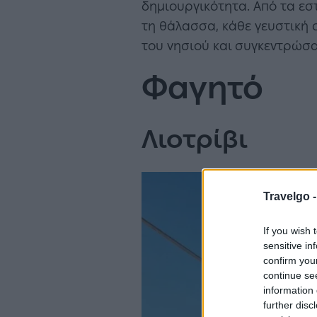
δημιουργικότητα. Από τα εσ
τη θάλασσα, κάθε γευστική σ
του νησιού και συγκεντρώσ
Φαγητό
Λιοτρίβι
Travelgo 
If you wish 
sensitive in
confirm you
continue se
information 
further disc