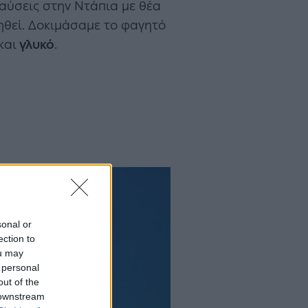
λαύσεις στην Ντάπια με θέα
γηθεί. Δοκιμάσαμε το φαγητό
και
γλυκό
.
sonal or
ection to
ou may
 personal
out of the
 downstream