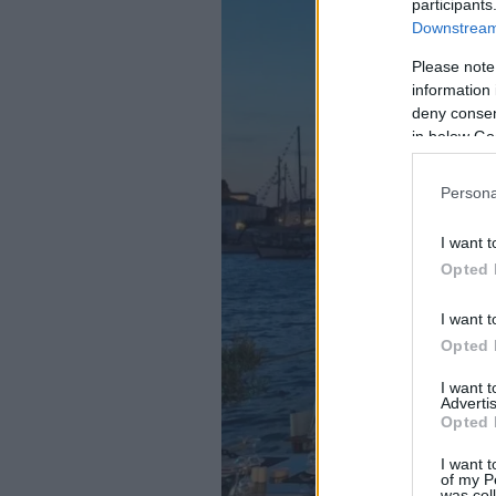
participants
Downstream 
Please note
information 
deny consent
in below Go
Persona
I want t
Opted 
I want t
Opted 
I want 
Advertis
Opted 
I want t
of my P
was col