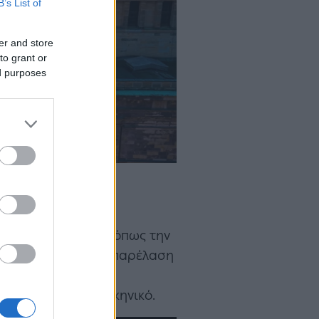
B’s List of
er and store
to grant or
ed purposes
γνωστή την
ε ιστορικά κτήρια όπως την
te Bibliothek. Μια παρέλαση
up εστιατόρια που
ουν το γιορτινό σκηνικό.