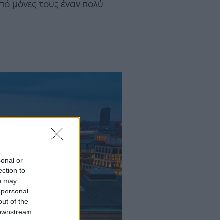
πό μόνες τους έναν πολύ
sonal or
ection to
ou may
 personal
out of the
 downstream