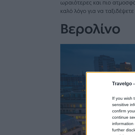
ωραιότερες και πιο ατμοσφα
καλό λόγο για να ταξιδέψετε
Βερολίνο
Travelgo 
If you wish 
sensitive in
confirm you
continue se
information 
further disc