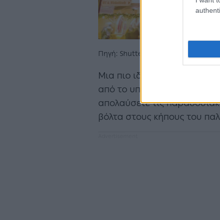
authenti
Πηγή: Shutterstock
Μια πιο ιδιαίτερη και ρομαν
από το υπέροχο μπαρόκ παλά
απολαύσετε τις παραδοσιακές
βόλτα στους κήπους του παλ