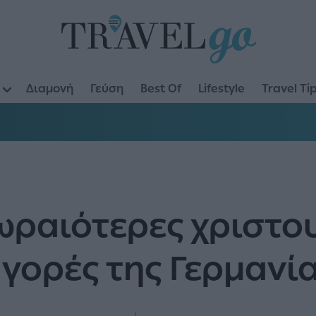
Διαμονή
Γεύση
Best Of
Lifestyle
Travel Ti
ωραιότερες χριστο
γορές της Γερμανί