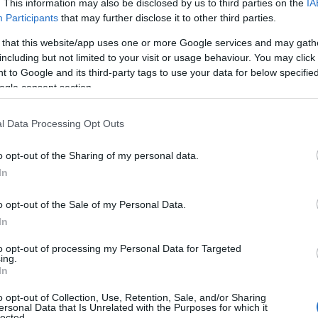
. This information may also be disclosed by us to third parties on the
IA
Participants
that may further disclose it to other third parties.
 that this website/app uses one or more Google services and may gath
including but not limited to your visit or usage behaviour. You may click 
 to Google and its third-party tags to use your data for below specifi
ogle consent section.
l Data Processing Opt Outs
o opt-out of the Sharing of my personal data.
In
o opt-out of the Sale of my Personal Data.
ι πάνω από 70 χριστουγεννιάτικες αγορές, με πιο 
In
άνει χώρα στην εντυπωσιακή Bebelplatz ανάμεσα σ
to opt-out of processing my Personal Data for Targeted
, τον Καθεδρικό Ναό St. Hedwig και την ιστορική Al
ing.
In
 ξυλοπόδαρα κι άλλους καλλιτέχνες, καθώς και pop 
ι σνίτσελ μέσα σε θερμαινόμενες σκηνές, συμπληρών
o opt-out of Collection, Use, Retention, Sale, and/or Sharing
ersonal Data that Is Unrelated with the Purposes for which it
lected.