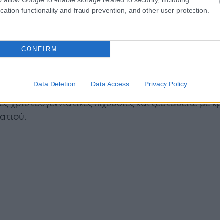
cation functionality and fraud prevention, and other user protection.
CONFIRM
τική αγορά θα βρείτε στη συνοικία Charlottenburg
Data Deletion
Data Access
Privacy Policy
τι του 17ου αιώνα, με ζωντανή μουσική χορωδίας κ
 χριστουγεννιάτικες λιχουδιές και ζεσταθείτε με κρ
ατιού.