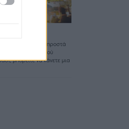
, η οποία στήνεται μπροστά
αι 250 πωλητές. Αφού
ασί, μπορείτε να κάνετε μια