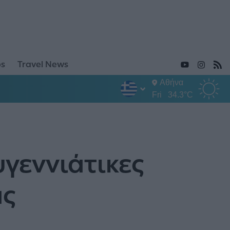
ps
Travel News
Αθήνα
Fri
34.3°C
υγεννιάτικες
ας