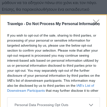
μάθουν να τα οδηγούν πάνω στο χιόνι και τον πάγο.
Επίσης, θα παρακολουθήσουν ένα εκπαιδευτικό
πρόγραμμα επιβίωσης σε πολικές συνθήκες.
Travelgo -
Do Not Process My Personal Information
If you wish to opt-out of the sale, sharing to third parties, or
processing of your personal or sensitive information for
targeted advertising by us, please use the below opt-out
section to confirm your selection. Please note that after your
opt-out request is processed you may continue seeing
interest-based ads based on personal information utilized by
us or personal information disclosed to third parties prior to
your opt-out. You may separately opt-out of the further
disclosure of your personal information by third parties on the
IAB’s list of downstream participants. This information may
also be disclosed by us to third parties on the
IAB’s List of
Downstream Participants
that may further disclose it to other
third parties.
Please note that this website/app uses one or more Google
Personal Data Processing Opt Outs