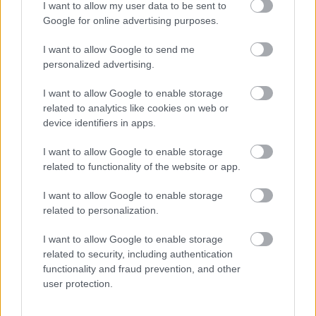
I want to allow my user data to be sent to
Google for online advertising purposes.
I want to allow Google to send me
Πηγή: Shutterstock
personalized advertising.
Τον Απρίλιο του 2023 θα ξεκινήσει το κανονικό ταξίδι, με
I want to allow Google to enable storage
ένα εορταστικό δείπνο στο
Μουσείο Φυσικής Ιστορίας
related to analytics like cookies on web or
του
Λονδίνου
στο οποίο θα είναι παρόντες και
device identifiers in apps.
άνθρωποι - θρύλοι των εξερευνήσεων. Από εκεί οι
I want to allow Google to enable storage
συμμετέχοντες θα ταξιδέψουν για το
Svalbard
της
related to functionality of the website or app.
Νορβηγίας
και στη συνέχεια θα κατευθυνθούν στο
I want to allow Google to enable storage
Station Nord
, μια στρατιωτική και επιστημονική βάση
related to personalization.
στη
Γροιλανδία
η οποία βρίσκεται 1.700 βόρεια του
I want to allow Google to enable storage
Αρκτικού Κύκλου
. Εκεί θα μείνουν σε ένα ice hotel.
related to security, including authentication
functionality and fraud prevention, and other
Στη συνέχεια, θα ξεκινήσει μια επταήμερη αποστολή με
user protection.
οχήματα, ένα ταξίδι στον πάγο και το χιόνι σε μία από
τις πιο αφιλόξενες περιοχές του πλανήτη. Στο ταξίδι θα