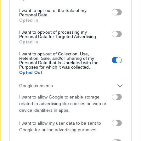
use your data for below specified purposes in below Google
από το αεροδρόμιο και με πολύ καλή σύνδεση με τη
consent section.
I want to opt-out of the Sale of my
δημόσια συγκοινωνία (η στάση του λεωφορείου είναι
Personal Data.
Opted In
ακριβώς έξω από το ξενοδοχείο), ο οικισμός του Αγίου
Προκοπίου προσφέρει ένα ειδυλλιακό περιβάλλον για
I want to opt-out of processing my
Personal Data for Targeted Advertising.
όσους αναζητούν μία μοναδική ταξιδιωτική εμπειρία
Opted In
δίπλα στη θάλασσα.
I want to opt-out of Collection, Use,
Retention, Sale, and/or Sharing of my
Το
Lagos Mare Boutique Hotel
είναι το μέρος όπου θα
Personal Data that Is Unrelated with the
Purposes for which it was collected.
απολαύσετε την κάθε σας στιγμή στο νησί της Νάξου
Opted Out
και θα γεμίσετε το ταξιδιωτικό σας ημερολόγιο με
Google consents
αξέχαστες εμπειρίες και ιστορίες.
I want to allow Google to enable storage
related to advertising like cookies on web or
device identifiers in apps.
ΠΑΡΟΧΕΣ
I want to allow my user data to be sent to
Εστιατόριο
Google for online advertising purposes.
Πισίνα