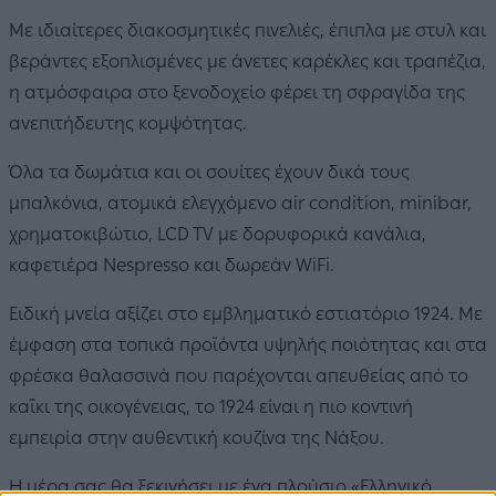
Με ιδιαίτερες διακοσμητικές πινελιές, έπιπλα με στυλ και
βεράντες εξοπλισμένες με άνετες καρέκλες και τραπέζια,
η ατμόσφαιρα στο ξενοδοχείο φέρει τη σφραγίδα της
ανεπιτήδευτης κομψότητας.
Όλα τα δωμάτια και οι σουίτες έχουν δικά τους
μπαλκόνια, ατομικά ελεγχόμενο air condition, minibar,
χρηματοκιβώτιο, LCD TV με δορυφορικά κανάλια,
καφετιέρα Nespresso και δωρεάν WiFi.
Ειδική μνεία αξίζει στο εμβληματικό εστιατόριο 1924. Με
έμφαση στα τοπικά προϊόντα υψηλής ποιότητας και στα
φρέσκα θαλασσινά που παρέχονται απευθείας από το
καΐκι της οικογένειας, το 1924 είναι η πιο κοντινή
εμπειρία στην αυθεντική κουζίνα της Νάξου.
Η μέρα σας θα ξεκινήσει με ένα πλούσιο «Ελληνικό