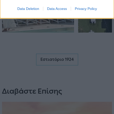
Data Deletion
Data Access
Privacy Policy
Εστιατόριο 1924
Διαβάστε Επίσης