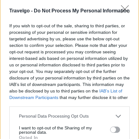
πρωινό», φτιαγμένο με τα καλύτερα ναξιώτικα
Travelgo -
Do Not Process My Personal Information
προϊόντα, το οποίο μπορείτε να απολαύσετε δίπλα στην
πισίνα του ξενοδοχείου.
If you wish to opt-out of the sale, sharing to third parties, or
processing of your personal or sensitive information for
Στο υπαίθριο Eastern Star Bar θα απολαύσετε aperitifs
targeted advertising by us, please use the below opt-out
section to confirm your selection. Please note that after your
και ευφάνταστα cocktails των οποίων τα χρώματα
opt-out request is processed you may continue seeing
ταιριάζουν με τα χρώματα της δύσης στη Νάξο.
interest-based ads based on personal information utilized by
us or personal information disclosed to third parties prior to
Επίσης, προσφέρονται υπηρεσίες ευεξίας και ομορφιάς
your opt-out. You may separately opt-out of the further
(θεραπείες ομορφιάς, χαλαρωτικά μασάζ, μαθήματα
disclosure of your personal information by third parties on the
IAB’s list of downstream participants. This information may
yoga κ.ά), ενώ υπάρχει και ένα πλήρως εξοπλισμένο
also be disclosed by us to third parties on the
IAB’s List of
γυμναστήριο για όσους επιθυμούν να συνεχίσουν την
Downstream Participants
that may further disclose it to other
καθημερινή τους άσκηση στις διακοπές τους.
third parties.
Please note that this website/app uses one or more Google
Personal Data Processing Opt Outs
Το ξενοδοχείο είναι τοποθετημένο στον Άγιο Προκόπιο
services and may gather and store information including but
με την εντυπωσιακή αμμώδη παραλία (350 μ. από το
not limited to your visit or usage behaviour. You may click to
I want to opt-out of the Sharing of my
personal data.
ξενοδοχείο). Μόνο 5 χλμ. από τη Χώρα της Νάξου, 2 χλμ.
grant or deny consent to Google and its third-party tags to
Opted In