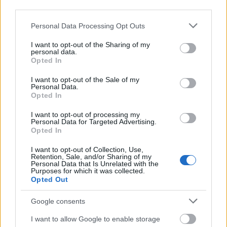
third parties.
Από την Ήπειρο μέχρι την Πελοπόννησο και από τη
Please note that this website/app uses one or more Google
Personal Data Processing Opt Outs
services and may gather and store information including but
Μακεδονία έως το Νότιο Αιγαίο, οι βρετανικοί Times
not limited to your visit or usage behaviour. You may click to
I want to opt-out of the Sharing of my
προτείνουν ελληνικούς προορισμούς για διακοπές
personal data.
grant or deny consent to Google and its third-party tags to
Opted In
μακριά από τα πλήθη.
use your data for below specified purposes in below Google
consent section.
I want to opt-out of the Sale of my
Personal Data.
Opted In
I want to opt-out of processing my
Personal Data for Targeted Advertising.
Opted In
I want to opt-out of Collection, Use,
Retention, Sale, and/or Sharing of my
Personal Data that Is Unrelated with the
Purposes for which it was collected.
Opted Out
Google consents
I want to allow Google to enable storage