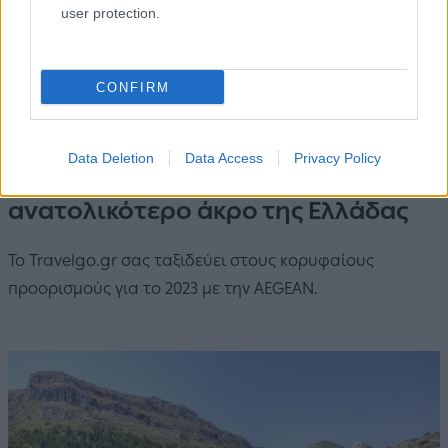
user protection.
CONFIRM
21.08.2023
Data Deletion
Data Access
Privacy Policy
Καστελόριζο: Ταξίδι στο
ανατολικότερο άκρο της Ελλάδας
Το Travelgo.gr σας ταξιδεύει στους κορυφαίους
προορισμούς για το 2023 με την AEGEAN.