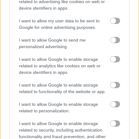
related to advertising like cookies on web or
device identifiers in apps.
BEST OF
08.06.2024
I want to allow my user data to be sent to
Times: Αυτά είναι τα 16 πιο
Google for online advertising purposes.
«χαλαρωτικά» νησιά της Ελλάδας
I want to allow Google to send me
personalized advertising.
Από τα Επτάνησα μέχρι τις Κυκλάδες και τα
Δωδεκάνησα, οι βρετανικοί Times προτείνουν ελληνικά
I want to allow Google to enable storage
related to analytics like cookies on web or
νησιά για διακοπές χωρίς κοσμοσυρροή.
device identifiers in apps.
I want to allow Google to enable storage
related to functionality of the website or app.
I want to allow Google to enable storage
related to personalization.
I want to allow Google to enable storage
related to security, including authentication
functionality and fraud prevention, and other