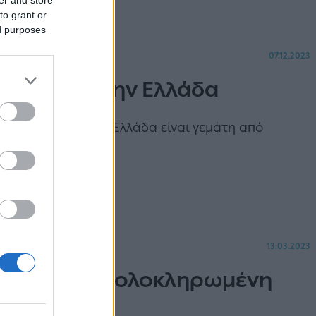
to grant or
ed purposes
07.12.2023
οορισμοί στην Ελλάδα
πόννησο, η ορεινή Ελλάδα είναι γεμάτη από
13.03.2023
ασσού: Μια ολοκληρωμένη
γάλους