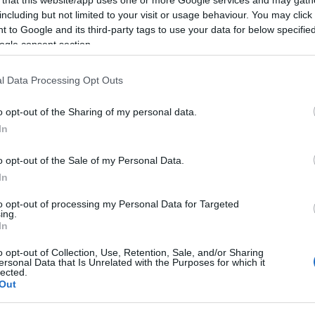
including but not limited to your visit or usage behaviour. You may click 
 to Google and its third-party tags to use your data for below specifi
ogle consent section.
BEST OF
l Data Processing Opt Outs
Οι καλύτεροι χειμερινοί πρ
o opt-out of the Sharing of my personal data.
Από τη Μακεδονία και την Ήπειρο μέχρι την Πελο
In
μαγευτικά μέρη για χειμερινές αποδράσεις.
o opt-out of the Sale of my Personal Data.
In
to opt-out of processing my Personal Data for Targeted
ing.
In
o opt-out of Collection, Use, Retention, Sale, and/or Sharing
ersonal Data that Is Unrelated with the Purposes for which it
lected.
Χιονοδρομικό Κέντρο Παρν
Out
εμπειρία για μικρούς και με