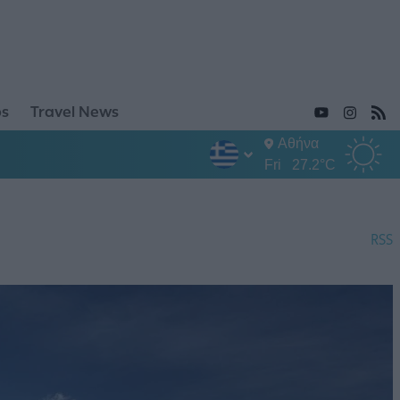
ps
Travel News
Αθήνα
Fri
27.2°C
RSS