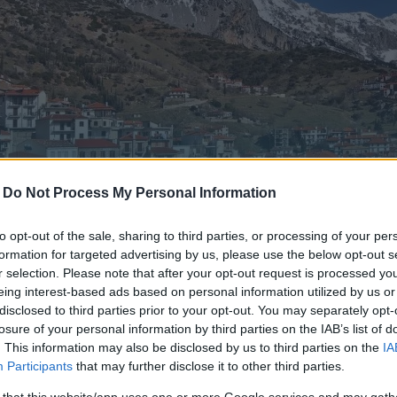
-
Do Not Process My Personal Information
to opt-out of the sale, sharing to third parties, or processing of your per
formation for targeted advertising by us, please use the below opt-out s
r selection. Please note that after your opt-out request is processed y
eing interest-based ads based on personal information utilized by us or
disclosed to third parties prior to your opt-out. You may separately opt-
ασσού. Χτισμένη αμφιθεατρικά, απλώνεται μεγαλόπρεπα σ
losure of your personal information by third parties on the IAB’s list of
λοίωτο παραδοσιακό χαρακτήρα της, το κοσμοπολίτικο π
. This information may also be disclosed by us to third parties on the
IA
Participants
that may further disclose it to other third parties.
ρνασσός, την κατατάσσουν δικαίως στην κορυφή του ελλην
 that this website/app uses one or more Google services and may gath