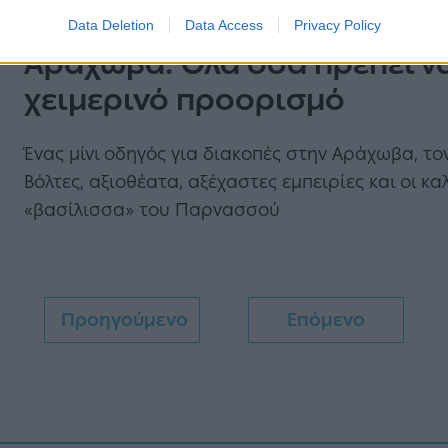
Data Deletion
Data Access
Privacy Policy
Αράχωβα: Όλα όσα πρέπει να
χειμερινό προορισμό
Ένας μίνι οδηγός για διακοπές στην Αράχωβα, το
Βόλτες, αξιοθέατα, αξέχαστες εμπειρίες και οι 
«βασίλισσα» του Παρνασσού
Προηγούμενο
Επόμενο