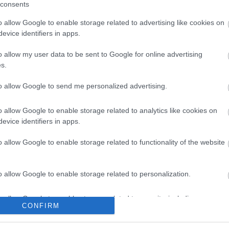
consents
Το μεγαλύτερο Χιονοδρομικό Κέντρο της χώρας β
o allow Google to enable storage related to advertising like cookies on
ανακαλύψετε
evice identifiers in apps.
o allow my user data to be sent to Google for online advertising
s.
to allow Google to send me personalized advertising.
ΓΕΥΣΗ
o allow Google to enable storage related to analytics like cookies on
evice identifiers in apps.
Αράχωβα: Οι καλύτερες επιλ
o allow Google to enable storage related to functionality of the website
Ιστορικές ταβέρνες, παραδοσιακές γεύσεις, μον
στην Αράχωβα και ανακαλύπτουμε τα καλύτερα γ
o allow Google to enable storage related to personalization.
o allow Google to enable storage related to security, including
CONFIRM
cation functionality and fraud prevention, and other user protection.