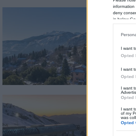
information 
deny consent
in below Go
Persona
I want t
Opted 
I want t
Opted 
I want 
Advertis
Opted 
I want t
of my P
was col
Opted 