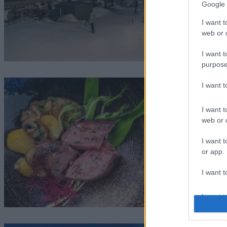
Google 
I want t
web or d
I want t
purpose
I want 
I want t
web or d
I want t
or app.
I want t
I want t
authenti