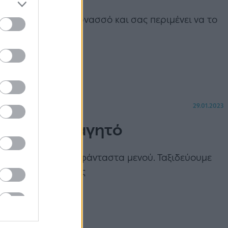
ρίσκεται στον Παρνασσό και σας περιμένει να το
29.01.2023
ογές για φαγητό
τέρνοι χώροι και ευφάνταστα μενού. Ταξιδεύουμε
ευστικά στέκια της