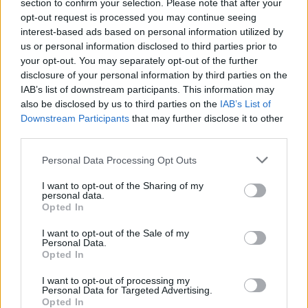
section to confirm your selection. Please note that after your
opt-out request is processed you may continue seeing
interest-based ads based on personal information utilized by
us or personal information disclosed to third parties prior to
ΑΙΓΙΝΑ - ΔΙΑΜΟΝΗ
your opt-out. You may separately opt-out of the further
disclosure of your personal information by third parties on the
Marini Luxury Apartments and Suites
IAB’s list of downstream participants. This information may
also be disclosed by us to third parties on the
IAB’s List of
Downstream Participants
that may further disclose it to other
third parties.
Please note that this website/app uses one or more Google
Personal Data Processing Opt Outs
services and may gather and store information including but
not limited to your visit or usage behaviour. You may click to
I want to opt-out of the Sharing of my
personal data.
grant or deny consent to Google and its third-party tags to
Opted In
use your data for below specified purposes in below Google
consent section.
I want to opt-out of the Sale of my
Personal Data.
Opted In
I want to opt-out of processing my
Personal Data for Targeted Advertising.
Opted In