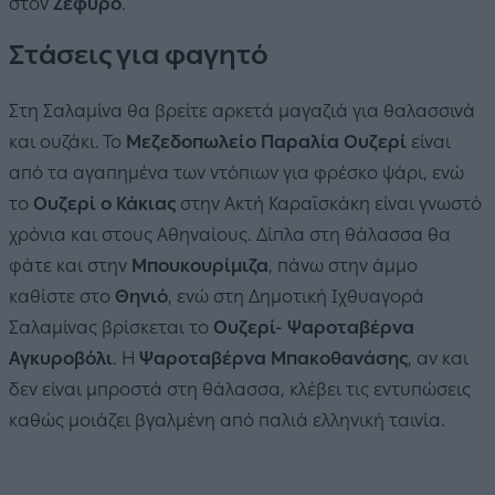
στον
Ζέφυρο
.
Στάσεις για φαγητό
Στη Σαλαμίνα θα βρείτε αρκετά μαγαζιά για θαλασσινά
και ουζάκι. Το
Μεζεδοπωλείο Παραλία Ουζερί
είναι
από τα αγαπημένα των ντόπιων για φρέσκο ψάρι, ενώ
το
Ουζερί ο Κάκιας
στην Ακτή Καραϊσκάκη είναι γνωστό
χρόνια και στους Αθηναίους. Δίπλα στη θάλασσα θα
φάτε και στην
Μπουκουρίμιζα
, πάνω στην άμμο
καθίστε στο
Θηνιό
, ενώ στη Δημοτική Ιχθυαγορά
Σαλαμίνας βρίσκεται το
Ουζερί- Ψαροταβέρνα
Αγκυροβόλι
. Η
Ψαροταβέρνα Μπακοθανάσης
,
αν και
δεν είναι μπροστά στη θάλασσα, κλέβει τις εντυπώσεις
καθώς μοιάζει βγαλμένη από παλιά ελληνική ταινία.