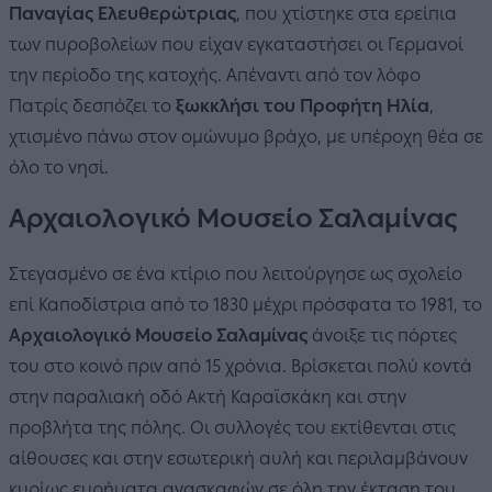
Παναγίας Ελευθερώτριας
, που χτίστηκε στα ερείπια
των πυροβολείων που είχαν εγκαταστήσει οι Γερμανοί
την περίοδο της κατοχής. Απέναντι από τον λόφο
Πατρίς δεσπόζει το
ξωκκλήσι του Προφήτη Ηλία
,
χτισμένο πάνω στον ομώνυμο βράχο, με υπέροχη θέα σε
όλο το νησί.
Αρχαιολογικό Μουσείο Σαλαμίνας
Στεγασμένο σε ένα κτίριο που λειτούργησε ως σχολείο
επί Καποδίστρια από το 1830 μέχρι πρόσφατα το 1981, το
Αρχαιολογικό Μουσείο Σαλαμίνας
άνοιξε τις πόρτες
του στο κοινό πριν από 15 χρόνια. Βρίσκεται πολύ κοντά
στην παραλιακή οδό Ακτή Καραϊσκάκη και στην
προβλήτα της πόλης. Οι συλλογές του εκτίθενται στις
αίθουσες και στην εσωτερική αυλή και περιλαμβάνουν
κυρίως ευρήματα ανασκαφών σε όλη την έκταση του