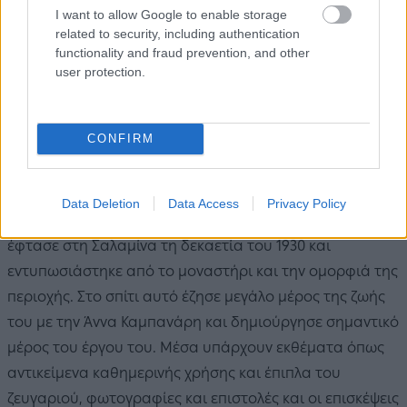
I want to allow Google to enable storage
related to security, including authentication
functionality and fraud prevention, and other
user protection.
Οικία Σικελιανού / Πηγή: Shutterstock
Απέναντι από το μοναστήρι, μπροστά στη θάλασσα,
CONFIRM
βρίσκεται το σπίτι
και η προτομή του μεγάλου Έλληνα
ποιητή
Άγγελου Σικελιανού
, που αναστηλώθηκε πριν
από περίπου μια εικοσαετία. Εκεί άλλοτε υπήρχε ένας
Data Deletion
Data Access
Privacy Policy
από τους δέκα ανεμόμυλους του νησιού. Ο ποιητής
έφτασε στη Σαλαμίνα τη δεκαετία του 1930 και
εντυπωσιάστηκε από το μοναστήρι και την ομορφιά της
περιοχής. Στο σπίτι αυτό έζησε μεγάλο μέρος της ζωής
του με την Άννα Καμπανάρη και δημιούργησε σημαντικό
μέρος του έργου του. Μέσα υπάρχουν εκθέματα όπως
αντικείμενα καθημερινής χρήσης και έπιπλα του
ζευγαριού, φωτογραφίες και επιστολές και οι επισκέψεις