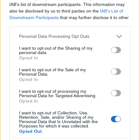
IAB’s list of downstream participants. This information may
από εντυπωσιακές αγιογραφίες. Κάθε Αύγουστο
also be disclosed by us to third parties on the
IAB’s List of
προσελκύει πλήθος πιστών που θέλουν να τιμήσουν τα
Downstream Participants
that may further disclose it to other
third parties.
Εννιάμερα της Θεοτόκου στις 23 Αυγούστου.
Please note that this website/app uses one or more Google
Personal Data Processing Opt Outs
services and may gather and store information including but
not limited to your visit or usage behaviour. You may click to
I want to opt-out of the Sharing of my
personal data.
grant or deny consent to Google and its third-party tags to
Opted In
use your data for below specified purposes in below Google
consent section.
I want to opt-out of the Sale of my
Personal Data.
Opted In
I want to opt-out of processing my
Personal Data for Targeted Advertising.
Opted In
I want to opt-out of Collection, Use,
Retention, Sale, and/or Sharing of my
Personal Data that Is Unrelated with the
Purposes for which it was collected.
Opted Out