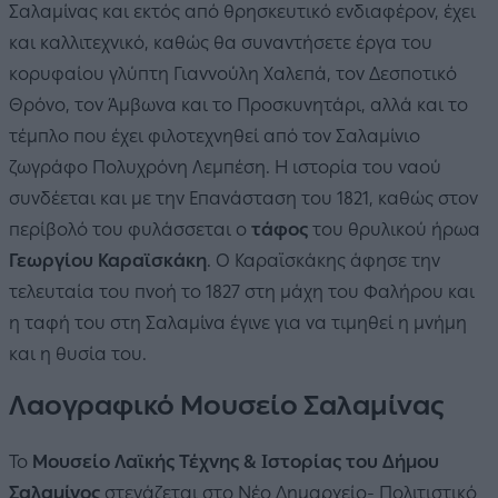
Σαλαμίνας και εκτός από θρησκευτικό ενδιαφέρον, έχει
και καλλιτεχνικό, καθώς θα συναντήσετε έργα του
κορυφαίου γλύπτη Γιαννούλη Χαλεπά, τον Δεσποτικό
Θρόνο, τον Άμβωνα και το Προσκυνητάρι, αλλά και το
τέμπλο που έχει φιλοτεχνηθεί από τον Σαλαμίνιο
ζωγράφο Πολυχρόνη Λεμπέση. Η ιστορία του ναού
συνδέεται και με την Επανάσταση του 1821, καθώς στον
περίβολό του φυλάσσεται ο
τάφος
του θρυλικού ήρωα
Γεωργίου Καραϊσκάκη
. Ο Καραϊσκάκης άφησε την
τελευταία του πνοή το 1827 στη μάχη του Φαλήρου και
η ταφή του στη Σαλαμίνα έγινε για να τιμηθεί η μνήμη
και η θυσία του.
Λαογραφικό Μουσείο Σαλαμίνας
Το
Μουσείο Λαϊκής Τέχνης & Ιστορίας του Δήμου
Σαλαμίνος
στεγάζεται στο Νέο Δημαρχείο- Πολιτιστικό