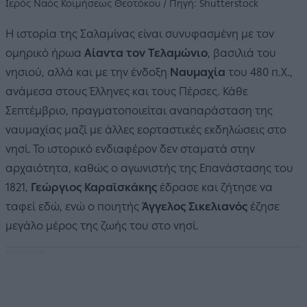
Ιερός Ναός Κοιμήσεως Θεοτόκου / Πηγή: Shutterstock
Η ιστορία της Σαλαμίνας είναι συνυφασμένη με τον
ομηρικό ήρωα
Αίαντα τον Τελαμώνιο
, βασιλιά του
νησιού, αλλά και με την ένδοξη
Ναυμαχία
του 480 π.Χ.,
ανάμεσα στους Έλληνες και τους Πέρσες. Κάθε
Σεπτέμβριο, πραγματοποιείται αναπαράσταση της
ναυμαχίας μαζί με άλλες εορταστικές εκδηλώσεις στο
νησί. Το ιστορικό ενδιαφέρον δεν σταματά στην
αρχαιότητα, καθώς ο αγωνιστής της Επανάστασης του
1821,
Γεώργιος Καραϊσκάκης
έδρασε και ζήτησε να
ταφεί εδώ, ενώ ο ποιητής
Άγγελος Σικελιανός
έζησε
μεγάλο μέρος της ζωής του στο νησί.