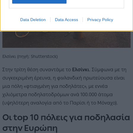
Data Deletion
Data Access
Privacy Policy
Ελσίνκι (πηγή: Shutterstock)
Στην τρίτη θέση συναντάμε το
Ελσίνκι
. Σύμφωνα με τη
συγκεκριμένη έρευνα, η φινλανδική πρωτεύουσα είναι
μια πόλη «φτιαγμένη για ποδηλάτες», με εννέα
χιλιόμετρα ποδηλατοδρόμων ανά 100.000 άτομα
(υψηλότερη αναλογία από το Παρίσι ή το Μόναχο).
Οι top 10 πόλεις για ποδηλασία
στην Ευρώπη