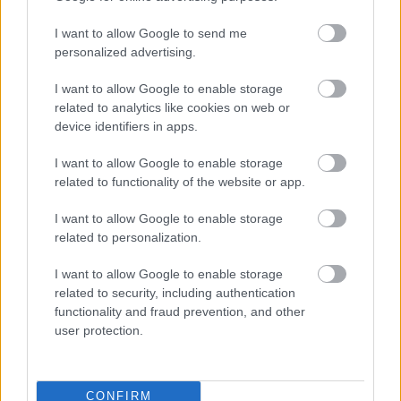
I want to allow Google to send me
Μόναχο (πηγή: Shutterstock)
personalized advertising.
Η δεύτερη θέση ανήκει στο
Μόναχο
,
το οποίο
I want to allow Google to enable storage
related to analytics like cookies on web or
συγκέντρωσε βαθμολογία 78,9. Η πρωτεύουσα της
device identifiers in apps.
Βαυαρίας διαθέτει πολλούς ποδηλατόδρομους για να
δείτε την πόλη πάνω σε δύο ρόδες, ενώ θα βρείτε ακόμη
I want to allow Google to enable storage
related to functionality of the website or app.
και ξεναγήσεις με ποδήλατο στα καλύτερα αξιοθέατα
της πόλης. Το DFDS σημειώνει ότι «τα στενά δρομάκια
I want to allow Google to enable storage
του πλακόστρωτου Aldstadt είναι ιδανικά για να κάνετε
related to personalization.
ποδήλατο».
I want to allow Google to enable storage
related to security, including authentication
functionality and fraud prevention, and other
user protection.
CONFIRM