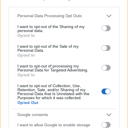
third parties.
Please note that this website/app uses one or more Google
Personal Data Processing Opt Outs
Σύμη (πηγή: Shutterstock)
services and may gather and store information including but
not limited to your visit or usage behaviour. You may click to
I want to opt-out of the Sharing of my
Η
Σύμη
βρίσκεται στην τέταρτη θέση της λίστας με τις
personal data.
grant or deny consent to Google and its third-party tags to
Opted In
10 πόλεις και νησιά που είχαν τις περισσότερες
use your data for below specified purposes in below Google
consent section.
I want to opt-out of the Sale of my
αναζητήσεις αυτήν τη χρονιά. «Η Ελλάδα προσφέρει
Personal Data.
πάντα περισσότερα για να ανακαλύψετε, και η Σύμη
Opted In
είναι ένα από τα πιο αγαπημένα ηλιόλουστα ευρωπαϊκά
I want to opt-out of processing my
Personal Data for Targeted Advertising.
νησιά. Αν και η επιλογή του ιδανικού ελληνικού νησιού
Opted In
μπορεί να είναι δύσκολη, η Σύμη ξεχωρίζει ως ο τέλειος
I want to opt-out of Collection, Use,
προορισμός για μια απολαυστική απόδραση γεμάτη
Retention, Sale, and/or Sharing of my
Personal Data that Is Unrelated with the
υπέροχες εικόνες», γράφει το Conde Nast Traveller για
Purposes for which it was collected.
το μικρό νησί των Δωδεκανήσων. «Είναι η ήσυχη, χαλαρή
Opted Out
ομορφιά της Ελλάδας στην πιο αυθεντική της εκδοχή».
Google consents
I want to allow Google to enable storage