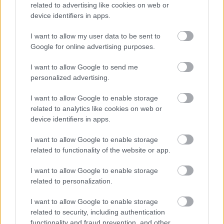
related to advertising like cookies on web or
device identifiers in apps.
I want to allow my user data to be sent to
Google for online advertising purposes.
I want to allow Google to send me
personalized advertising.
I want to allow Google to enable storage
related to analytics like cookies on web or
device identifiers in apps.
I want to allow Google to enable storage
Ικαρία (πηγή: Shutterstock)
related to functionality of the website or app.
Στην 10η θέση της λίστας φιγουράρει η
Ικαρία
. Όπως
I want to allow Google to enable storage
αναφέρει το Conde Nast Traveller, το 2024 αυξήθηκε το
related to personalization.
ενδιαφέρον για τις «Μπλε Ζώνες» (Blue Zones), τις
I want to allow Google to enable storage
περιοχές του κόσμου όπου οι άνθρωποι ζουν πολύ
related to security, including authentication
περισσότερο από τον μέσο όρο. Ανάμεσα σε αυτές τις
functionality and fraud prevention, and other