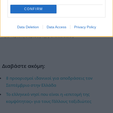
CONFIRM
Data Deletion
Data Access
Privacy Policy
Αγία Κυριακή Ικαρίας (πηγή: Shutterstock)
Διαβάστε ακόμη:
8 προορισμοί ιδανικοί για αποδράσεις τον
Σεπτέμβριο στην Ελλάδα
Το ελληνικό νησί που είναι η «επιτομή της
κομψότητας» για τους Γάλλους ταξιδιώτες