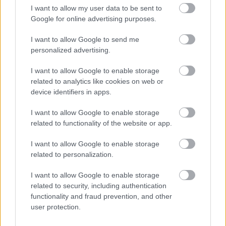
Παραλία Σεϋχέλλες (πηγή: Shutterstock)
I want to allow my user data to be sent to
Google for online advertising purposes.
«Αξιοποιήσαμε στο έπακρο τις δύο εβδομάδες
ανακάλυψης στην Ικαρία», γράφει η δημοσιογράφος
I want to allow Google to send me
personalized advertising.
του Guardian, η οποία επισκέφθηκε το νησί με τη
μητέρα της. «Φεύγουμε όχι μόνο αναζωογονημένοι από
I want to allow Google to enable storage
το καλό φαγητό και την ξεκούραση, αλλά και γεμάτοι
related to analytics like cookies on web or
device identifiers in apps.
ενέργεια και έμπνευση από τα μαγευτικά τοπία και τον
χρόνο που περάσαμε μαζί, με πολύτιμες αναμνήσεις
I want to allow Google to enable storage
που θα διαρκέσουν μια ζωή».
related to functionality of the website or app.
I want to allow Google to enable storage
related to personalization.
I want to allow Google to enable storage
related to security, including authentication
functionality and fraud prevention, and other
user protection.