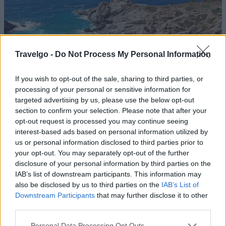
Travelgo -
Do Not Process My Personal Information
If you wish to opt-out of the sale, sharing to third parties, or
processing of your personal or sensitive information for
targeted advertising by us, please use the below opt-out
section to confirm your selection. Please note that after your
opt-out request is processed you may continue seeing
Παραλία Νας (πηγή: Shutterstock)
interest-based ads based on personal information utilized by
us or personal information disclosed to third parties prior to
Όπως αναφέρει το άρθρο, η Ικαρία είναι γνωστή για τις
your opt-out. You may separately opt-out of the further
disclosure of your personal information by third parties on the
ιαματικές πηγές και το κρασί της, αλλά και για τη
IAB’s list of downstream participants. This information may
μακροζωία των κατοίκων της. Υπογραμμίζεται ιδιαίτερα
also be disclosed by us to third parties on the
IAB’s List of
ο τρόπος ζωής και η φιλοσοφία των ντόπιων. Όπως
Downstream Participants
that may further disclose it to other
third parties.
γράφει η συντάκτρια, κρατάει μερικά λόγια που
μοιράστηκε μαζί της μια 87χρονη από την Ικαρία: «Καλό
Please note that this website/app uses one or more Google
Personal Data Processing Opt Outs