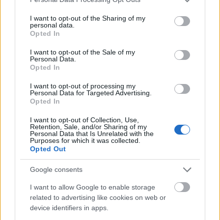
services and may gather and store information including but
φαγητό, θετικές σκέψεις και άσκηση σε εξωτερικούς
not limited to your visit or usage behaviour. You may click to
I want to opt-out of the Sharing of my
χώρους. Κάθε πρωί, κοιτάζεις τη μαγεία της φύσης και
personal data.
grant or deny consent to Google and its third-party tags to
Opted In
νιώθεις ευγνωμοσύνη. Έχουμε μόνο μία ζωή, πρέπει να
use your data for below specified purposes in below Google
consent section.
την αξιοποιήσουμε στο έπακρο».
I want to opt-out of the Sale of my
Personal Data.
Opted In
I want to opt-out of processing my
Personal Data for Targeted Advertising.
Opted In
I want to opt-out of Collection, Use,
Retention, Sale, and/or Sharing of my
Personal Data that Is Unrelated with the
Purposes for which it was collected.
Opted Out
Google consents
I want to allow Google to enable storage
related to advertising like cookies on web or
device identifiers in apps.