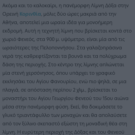
Ακόμα και το καλοκαίρι, η πανέμορφη Λίμνη Δόξα στην
Ορεινή
Κορινθία
, μόλις δύο ώρες μακριά από την
Αθήνα, αποτελεί μια ωραία ιδέα για μονοήμερη
εκδρομή. Αυτή η τεχνητή λίμνη που βρίσκεται κοντά στο
χωριό Φενεός, στα 900 μ. υψόμετρο, είναι μία από τις
ωραιότερες της Πελοποννήσου. Στα γαλαζοπράσινα
νερά της καθρεφτίζονται τα βουνά και τα πολύχρωμα
δάση της περιοχής. Στο κέντρο της λίμνης απλώνεται
μία στενή χερσόνησος, όπου υπάρχει το γραφικό
εκκλησάκι του Αγίου Φανουρίου, ενώ πιο ψηλά, σε μια
πλαγιά, σε απόσταση περίπου 2 χλμ., βρίσκεται το
μοναστήρι του Αγίου Γεωργίου Φενεού του 15ου αιώνα
μέσα στην πανέμορφη φύση. Εκεί, θα δοκιμάσετε το
γλυκό τριαντάφυλλο των μοναχών και θα απολαύσετε
από τον ξύλινο σκεπαστό εξώστη τη μοναδική θέα στη
λίμνη. Η ευρύτερη περιοχή της Δόξας και του Φενεού