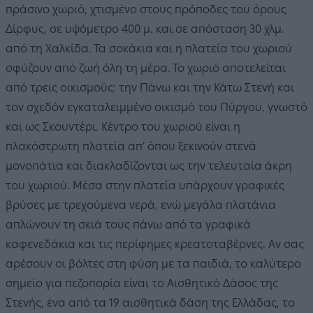
πράσινο χωριό, χτισμένο στους πρόποδες του όρους
Δίρφυς, σε υψόμετρο 400 μ. και σε απόσταση 30 χλμ.
από τη Χαλκίδα. Τα σοκάκια και η πλατεία του χωριού
σφύζουν από ζωή όλη τη μέρα. Το χωριό αποτελείται
από τρεις οικισμούς: την Πάνω και την Κάτω Στενή και
τον σχεδόν εγκαταλειμμένο οικισμό του Πύργου, γνωστό
και ως Σκουντέρι. Κέντρο του χωριού είναι η
πλακόστρωτη πλατεία απ’ όπου ξεκινούν στενά
μονοπάτια και διακλαδίζονται ως την τελευταία άκρη
του χωριού. Μέσα στην πλατεία υπάρχουν γραφικές
βρύσες με τρεχούμενα νερά, ενώ μεγάλα πλατάνια
απλώνουν τη σκιά τους πάνω από τα γραφικά
καφενεδάκια και τις περίφημες κρεατοταβέρνες. Αν σας
αρέσουν οι βόλτες στη φύση με τα παιδιά, το καλύτερο
σημείο για πεζοπορία είναι το Αισθητικό Δάσος της
Στενής, ένα από τα 19 αισθητικά δάση της Ελλάδας, το