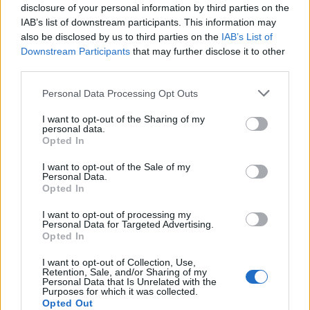
disclosure of your personal information by third parties on the
IAB’s list of downstream participants. This information may
also be disclosed by us to third parties on the
IAB’s List of
Downstream Participants
that may further disclose it to other
third parties.
Please note that this website/app uses one or more Google
Personal Data Processing Opt Outs
services and may gather and store information including but
not limited to your visit or usage behaviour. You may click to
I want to opt-out of the Sharing of my
personal data.
grant or deny consent to Google and its third-party tags to
Opted In
use your data for below specified purposes in below Google
consent section.
I want to opt-out of the Sale of my
Personal Data.
Opted In
I want to opt-out of processing my
Personal Data for Targeted Advertising.
Opted In
I want to opt-out of Collection, Use,
Παύλιανη, Φθιώτιδα
Retention, Sale, and/or Sharing of my
Personal Data that Is Unrelated with the
Purposes for which it was collected.
Opted Out