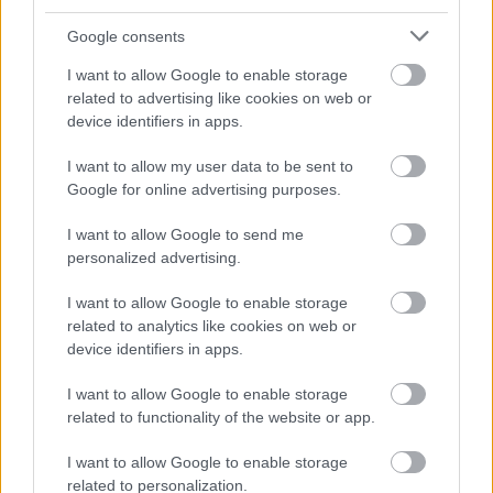
Google consents
I want to allow Google to enable storage
related to advertising like cookies on web or
device identifiers in apps.
I want to allow my user data to be sent to
Google for online advertising purposes.
I want to allow Google to send me
personalized advertising.
Η Παύλιανη διαθέτει ένα πανέμορφο πάρκο αναψυχής (πηγή:
I want to allow Google to enable storage
Shutterstock)
related to analytics like cookies on web or
device identifiers in apps.
Χτισμένη στις καταπράσινες πλαγιές του όρους
Οίτη
, σε
I want to allow Google to enable storage
υψόμετρο 1.040 μέτρων, δίπλα στα νερά των πηγών του
related to functionality of the website or app.
Ασωπού ποταμού, μέσα στα έλατα και στην
καταπράσινη φύση, η
Παύλιανη
στη
Φθιώτιδα
είναι
I want to allow Google to enable storage
related to personalization.