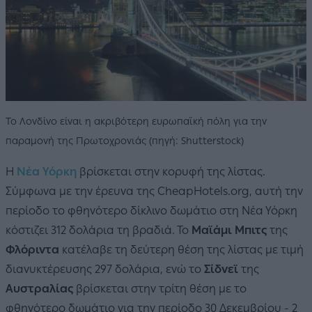
Το Λονδίνο είναι η ακριβότερη ευρωπαϊκή πόλη για την
παραμονή της Πρωτοχρονιάς (πηγή: Shutterstock)
Η
Νέα Υόρκη
βρίσκεται στην κορυφή της λίστας.
Σύμφωνα με την έρευνα της CheapHotels.org, αυτή την
περίοδο το φθηνότερο δίκλινο δωμάτιο στη Νέα Υόρκη
κόστιζει 312 δολάρια τη βραδιά. Το
Μαϊάμι Μπιτς
της
Φλόριντα
κατέλαβε τη δεύτερη θέση της λίστας με τιμή
διανυκτέρευσης 297 δολάρια, ενώ το
Σίδνεϊ
της
Αυστραλίας
βρίσκεται στην τρίτη θέση με το
φθηνότερο δωμάτιο για την περίοδο 30 Δεκεμβρίου - 2