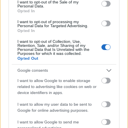
consent section.
I want to opt-out of the Sale of my
Personal Data.
Ποσείδι Χαλκιδικής (πηγή: Shutterstock)
Opted In
Στην ίδια κατηγορία με τη
Χαλκιδική
φιγουράρουν η
I want to opt-out of processing my
Personal Data for Targeted Advertising.
Τζαμάικα, η Ντομίνικα, η Ινδονησία, η Μάλτα και η
Opted In
Ιορδανία. Η λίστα με τις προτάσεις του
Lonely Planet
I want to opt-out of Collection, Use,
πλαισιώνεται και με γαστρονομικούς προορισμούς με
Retention, Sale, and/or Sharing of my
Personal Data that Is Unrelated with the
τις πρώτες θέσεις να καταλαμβάνονται από την
Purposes for which it was collected.
Opted Out
Ούμπρια (Ιταλία), την Κουάλα Λουμπούρ (Μαλαισία), τη
Φουκουόκα (Ιαπωνία), τη Λίμα (Περού), τη Νότιο Αφρική
Google consents
και το Μοντεβιδέο (Ουρουγουάη).
I want to allow Google to enable storage
related to advertising like cookies on web or
Πάντως το
Lonely Planet
θυμίζει στους αναγνώστες
device identifiers in apps.
τους πως στον απόηχο της πανδημίας, θα πρέπει να
I want to allow my user data to be sent to
κρατήσουν ζωντανή τη δίψα για νέες γνώσεις και
Google for online advertising purposes.
εμπειρίες και - όπως πάντα - ο καλύτερος τρόπος για να
το πετύχουμε δεν είναι άλλος από το να ταξιδεύουμε σε
I want to allow Google to send me
personalized advertising.