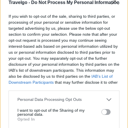
Travelgo -
Do Not Process My Personal Information
Lonely Planet: Αυτοί είναι οι 10 καλύτεροι
χειμερινοί προορισμοί στην Ευρώπη
If you wish to opt-out of the sale, sharing to third parties, or
processing of your personal or sensitive information for
Όπως πάντα, όμως, το
Lonely Planet
, το οποίο είναι
targeted advertising by us, please use the below opt-out
γνωστό ως σημείο αναφοράς για τους «ψαγμένους»
section to confirm your selection. Please note that after your
opt-out request is processed you may continue seeing
ταξιδιώτες, κάνει τη διαφορά και βάζει στο κάδρο την
interest-based ads based on personal information utilized by
πανέμορφη
Χαλκιδική
.
us or personal information disclosed to third parties prior to
your opt-out. You may separately opt-out of the further
disclosure of your personal information by third parties on the
IAB’s list of downstream participants. This information may
also be disclosed by us to third parties on the
IAB’s List of
Downstream Participants
that may further disclose it to other
third parties.
Please note that this website/app uses one or more Google
Personal Data Processing Opt Outs
services and may gather and store information including but
not limited to your visit or usage behaviour. You may click to
I want to opt-out of the Sharing of my
personal data.
grant or deny consent to Google and its third-party tags to
Opted In
use your data for below specified purposes in below Google