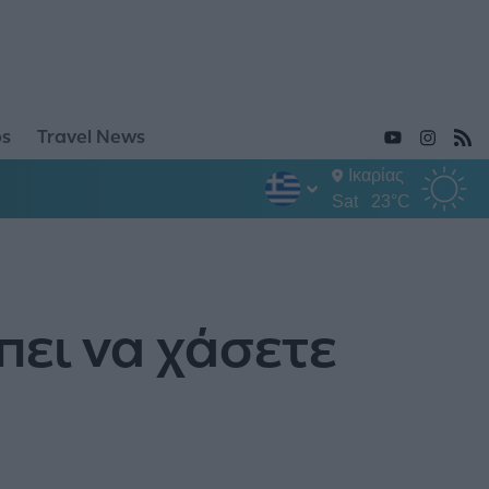
ps
Travel News
Ικαρίας
Sat
23°C
πει να χάσετε