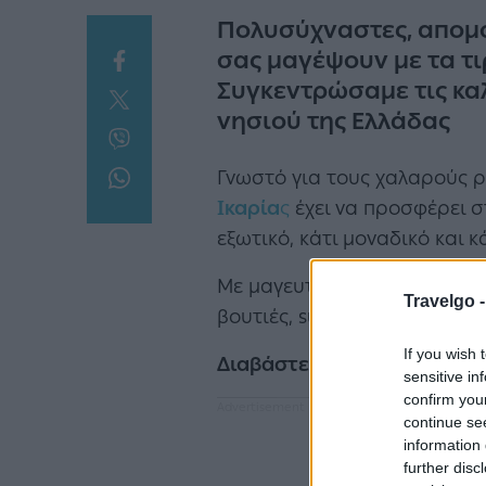
Πολυσύχναστες, απομον
σας μαγέψουν με τα τι
Συγκεντρώσαμε τις καλ
νησιού της Ελλάδας
Γνωστό για τους χαλαρούς ρ
Ικαρία
ς
έχει να προσφέρει σ
εξωτικό, κάτι μοναδικό και κ
Με μαγευτικά χρώματα και δ
Travelgo 
βουτιές, surfing στα κύματά
If you wish 
Διαβάστε ακόμη:
sensitive in
confirm you
continue se
information 
further disc