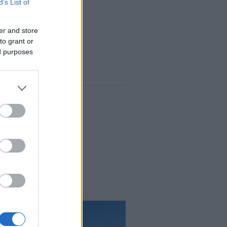
B’s List of
er and store
to grant or
ed purposes