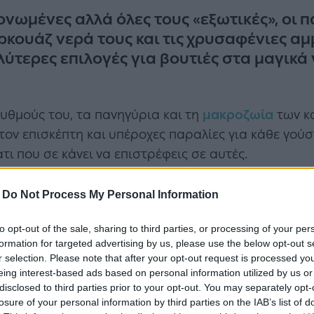
ωμένες αλλά όλες τους «εξωτικές», οι πα
ρκουάζ νερά τους και τις χρυσαφένιες αμ
ύτερες επιλογές για βουτιές στα μαγικά
υθμούς του, τα πανηγύρια και τη
μακροζωία
των κα
τον επισκέπτη και υπέροχες παραλίες για κάθε γούσ
άτι που σε κάνει να επιστρέφεις σε αυτές.
ιάφανα νερά, οι καλύτερες
παραλίες
της Ικαρίας υπ
-
Do Not Process My Personal Information
 τους και πολλές ώρες ξεκούρασης στις χρυσαφένιες
to opt-out of the sale, sharing to third parties, or processing of your per
formation for targeted advertising by us, please use the below opt-out s
r selection. Please note that after your opt-out request is processed y
eing interest-based ads based on personal information utilized by us or
disclosed to third parties prior to your opt-out. You may separately opt-
losure of your personal information by third parties on the IAB’s list of