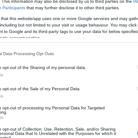
. This information may also be disclosed by us to third parties on the
IA
Participants
that may further disclose it to other third parties.
 that this website/app uses one or more Google services and may gath
including but not limited to your visit or usage behaviour. You may click 
 to Google and its third-party tags to use your data for below specifi
ogle consent section.
l Data Processing Opt Outs
μάτη εκπλήξεις
λίες για εξωτικές βουτιές
o opt-out of the Sharing of my personal data.
In
ραλίες της Ικαρίας
o opt-out of the Sale of my Personal Data.
In
to opt-out of processing my Personal Data for Targeted
ing.
In
o opt-out of Collection, Use, Retention, Sale, and/or Sharing
ersonal Data that Is Unrelated with the Purposes for which it
lected.