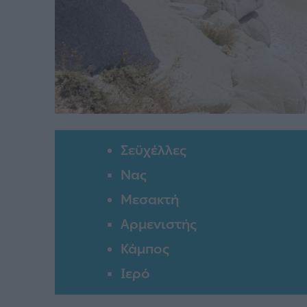
Σεϋχέλλες
Νας
Μεσακτή
Αρμενιστής
Κάμπος
Ιερό