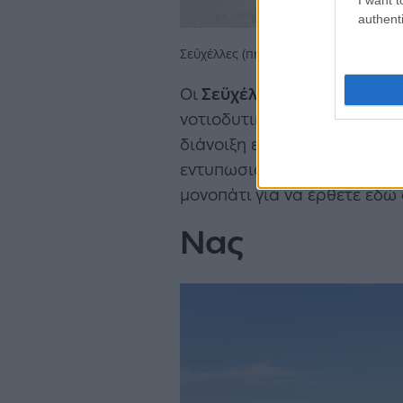
authenti
Σεϋχέλλες (πηγή: Shutterstock)
Οι
Σεϋχέλλες
είναι η παραλί
νοτιοδυτική πλευρά του νησι
διάνοιξη ενός τούνελ. Η παρ
εντυπωσιακούς βραχώδεις σχ
μονοπάτι για να έρθετε εδώ 
Νας