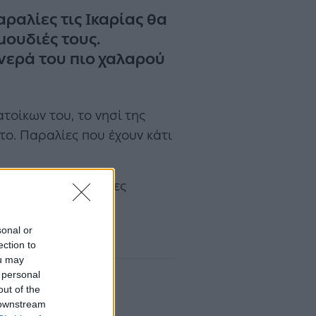
ραλίες τις Ικαρίας θα
μουδιές τους.
 νερά του πιο χαλαρού
τοίκων του, το νησί της
το. Παραλίες που έχουν κάτι
όσχονται ατελείωτες
 ακτές τους.
sonal or
ection to
ou may
 personal
out of the
 downstream