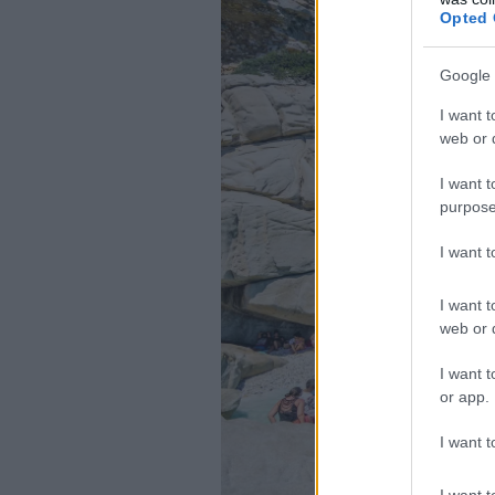
Opted 
Google 
I want t
web or d
I want t
purpose
I want 
I want t
web or d
I want t
or app.
I want t
I want t