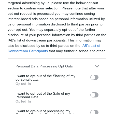
targeted advertising by us, please use the below opt-out
section to confirm your selection. Please note that after your
opt-out request is processed you may continue seeing
interest-based ads based on personal information utilized by
us or personal information disclosed to third parties prior to
4. Βαρκελώνη, Ισπανία
your opt-out. You may separately opt-out of the further
disclosure of your personal information by third parties on the
IAB’s list of downstream participants. This information may
also be disclosed by us to third parties on the
IAB’s List of
Downstream Participants
that may further disclose it to other
third parties.
Please note that this website/app uses one or more Google
Personal Data Processing Opt Outs
services and may gather and store information including but
not limited to your visit or usage behaviour. You may click to
I want to opt-out of the Sharing of my
personal data.
grant or deny consent to Google and its third-party tags to
Opted In
use your data for below specified purposes in below Google
consent section.
I want to opt-out of the Sale of my
Personal Data.
Opted In
Η
Βαρκελώνη
, αλλά και ολόκληρη η περιοχή της
I want to opt-out of processing my
Καταλονίας, αποτελεί έναν από τους κορυφαίους