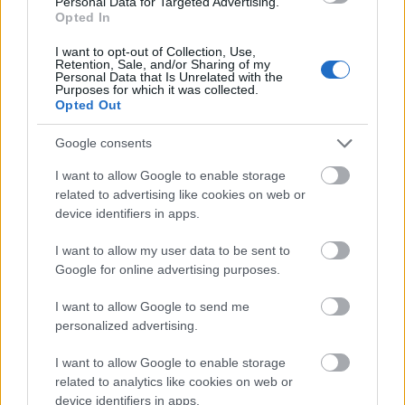
Personal Data for Targeted Advertising.
Opted In
γαστρονομικούς προορισμούς στην Ευρώπη. Εδώ
βρίσκονται μερικά από τα καλύτερα εστιατόρια του
I want to opt-out of Collection, Use,
Retention, Sale, and/or Sharing of my
κόσμου, όπου γεννιούνται πολλές νέες τάσεις και
Personal Data that Is Unrelated with the
Purposes for which it was collected.
τεχνικές στην υψηλή γαστρονομία.
Opted Out
5. Μαδρίτη, Ισπανία
Google consents
I want to allow Google to enable storage
related to advertising like cookies on web or
device identifiers in apps.
I want to allow my user data to be sent to
Google for online advertising purposes.
I want to allow Google to send me
personalized advertising.
I want to allow Google to enable storage
related to analytics like cookies on web or
device identifiers in apps.