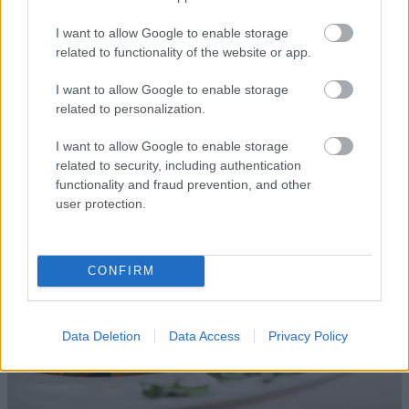
Ακολούθησε τους ντόπιους σε ένα tapas tour από το
I want to allow Google to enable storage
ένα μπαρ στο άλλο δοκιμάζοντας όσους περισσότερους
related to functionality of the website or app.
μεζέδες μπορείτε. Ένα δείπνο με λαχταριστή παέγια και
I want to allow Google to enable storage
ισπανικό κρασί ριόχα είναι το ιδανικό φινάλε για μία
related to personalization.
μέρα στη
Μαδρίτη
.
I want to allow Google to enable storage
6. Φλωρεντία, Ιταλία
related to security, including authentication
functionality and fraud prevention, and other
user protection.
CONFIRM
Data Deletion
Data Access
Privacy Policy