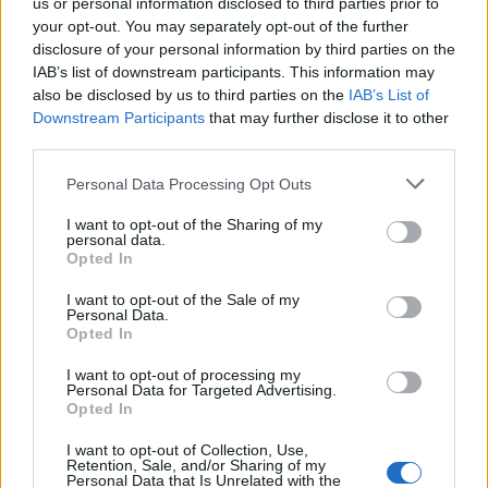
us or personal information disclosed to third parties prior to
Πηγή: Shutterstock
your opt-out. You may separately opt-out of the further
disclosure of your personal information by third parties on the
Πώς μπορείς να πας στη
Βιέννη
τα Χριστούγεννα και να
IAB’s list of downstream participants. This information may
μη φύγεις ερωτευμένος μαζί της; Μία από τις πιο
also be disclosed by us to third parties on the
IAB’s List of
Downstream Participants
that may further disclose it to other
γνωστές χριστουγεννιάτικες αγορές της πόλης είναι η
third parties.
παραδοσιακή Vienna Magic of Advent, η οποία
Please note that this website/app uses one or more Google
Personal Data Processing Opt Outs
μετατρέπει την πλατεία Δημαρχείου σε ένα
services and may gather and store information including but
παραμυθένιο σκηνικό. Τα δέντρα με τα λαμπιόνια γύρω
not limited to your visit or usage behaviour. You may click to
I want to opt-out of the Sharing of my
personal data.
από την πλατεία ακτινοβολούν σαν μια θάλασσα
grant or deny consent to Google and its third-party tags to
Opted In
use your data for below specified purposes in below Google
φώτων, ενώ οι γιορτινές μελωδίες, τα λαχταριστά
consent section.
I want to opt-out of the Sale of my
εδέσματα και το ζεστό κρασί, δεν αφήνουν κανέναν
Personal Data.
Opted In
δυσαρεστημένο.
I want to opt-out of processing my
Πότε
: 17 Νοεμβρίου - 26 Δεκεμβρίου
Personal Data for Targeted Advertising.
Opted In
Βρυξέλλες, Βέλγιο
I want to opt-out of Collection, Use,
Retention, Sale, and/or Sharing of my
Personal Data that Is Unrelated with the