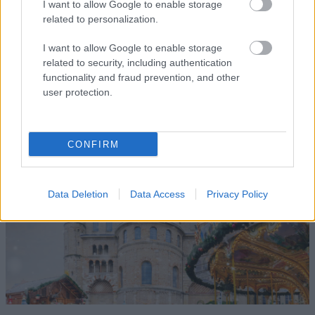
και οι πάγκοι με τα στολίδια και τις σοκολάτες
I want to allow Google to enable storage
δημιουργούν την αίσθηση ότι βρίσκεσαι σε μια
related to personalization.
παραμυθένια πόλη.
I want to allow Google to enable storage
related to security, including authentication
Πότε
: 26 Νοεμβρίου - 2 Ιανουαρίου
functionality and fraud prevention, and other
user protection.
Τρίερ, Γερμανία
CONFIRM
Data Deletion
Data Access
Privacy Policy