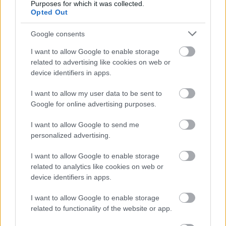
Purposes for which it was collected.
Opted Out
Google consents
I want to allow Google to enable storage
related to advertising like cookies on web or
device identifiers in apps.
I want to allow my user data to be sent to
Google for online advertising purposes.
I want to allow Google to send me
Πηγή: Shutterstock
personalized advertising.
Το Winter Wonders είναι ένα μεγάλο χριστουγεννιάτικο
I want to allow Google to enable storage
related to analytics like cookies on web or
φεστιβάλ που πραγματοποιείται κάθε χρόνο στην
device identifiers in apps.
καρδιά των
Βρυξελλών
. Οι μαγικές μελωδίες και τα
φώτα στην Grand Place, το εντυπωσιακό δέντρο, το
I want to allow Google to enable storage
related to functionality of the website or app.
παγοδρόμιο, οι διάσπαρτες χριστουγεννιάτικες αγορές