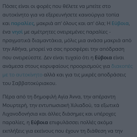
Πόσες είναι οι φορές που θέλετε να μπείτε στο
αυτοκίνητο για να εξερευνήσετε καινούργια τοπία
και
παραλίες
, μακριά απ' όλους και απ' όλα; Η
Εύβοια
,
ένα
νησί
με αμέτρητες ονειρεμένες παραλίες -
πραγματικά διαμαντάκια, μόλις μια ανάσα μακριά από
την Αθήνα, μπορεί να σας προσφέρει την απόδραση
που ονειρεύεστε. Δεν είναι τυχαίο ότι η
Εύβοια
είναι
ανάμεσα στους κορυφαίους προορισμούς για
διακοπές
με το αυτοκίνητο
αλλά και για τις μικρές αποδράσεις
του Σαββατοκύριακου.
Πέρα από τη δημοφιλή Αγία Άννα, την απέραντη
Μουρτερή, την εντυπωσιακή Χιλιαδού, τα εξωτικά
Λιχανοδονήσια και άλλες διάσημες και υπέροχες
παραλίες, η
Εύβοια
επιφυλάσσει πολλές ακόμα
εκπλήξεις για εκείνους που έχουν τη διάθεση να την