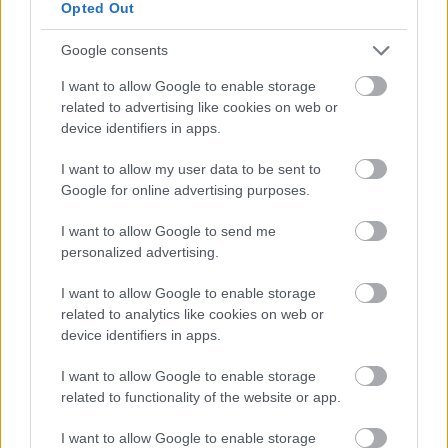
Opted Out
χλμ. από τη Χαλκίδα και 5 χλμ. από το χωριό των Αγίων
Αποστόλων. Πρόκειται για μια αμμώδη, ανοργάνωτη
Google consents
παραλία, με μία συστάδα από αρμυρίκια και φυσική
I want to allow Google to enable storage
σκιά στα 100 μέτρα από την ακτή. Τα κρυστάλλινα βαθιά
related to advertising like cookies on web or
νερά θα ανταμείψουν την επιλογή σας, αλλά
device identifiers in apps.
πληροφορηθείτε πρώτα για τον καιρό καθώς η παραλία
I want to allow my user data to be sent to
είναι ανοιχτή στους βόρειους ανέμους.
Google for online advertising purposes.
Πώς θα πάτε
: Η πρόσβαση με όχημα είναι εύκολη, με
I want to allow Google to send me
τα τελευταία λεπτά της διαδρομής να είναι σε
personalized advertising.
χωματόδρομο. Από τη Χαλκίδα, κατευθύνεστε προς
I want to allow Google to enable storage
νότια Εύβοια και Πετριές-Αγίους Αποστόλους. Στη
related to analytics like cookies on web or
device identifiers in apps.
συνέχεια στρίβετε αριστερά προς Στόμιο και μετά
από 10 λεπτά θα συναντήσετε πινακίδα προς
I want to allow Google to enable storage
Χερόμυλο.
related to functionality of the website or app.
Άγιος Δημήτριος
I want to allow Google to enable storage