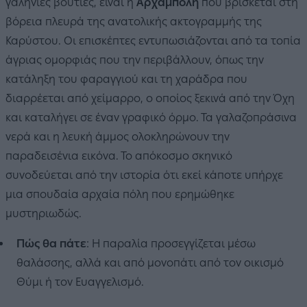
γαλήνιες βουτιές, είναι η
Αρχάμπολη
που βρίσκεται στη
βόρεια πλευρά της ανατολικής ακτογραμμής της
Καρύστου. Οι επισκέπτες εντυπωσιάζονται από τα τοπία
άγριας ομορφιάς που την περιβάλλουν, όπως την
κατάληξη του φαραγγιού και τη χαράδρα που
διαρρέεται από χείμαρρο, ο οποίος ξεκινά από την Όχη
και καταλήγει σε έναν γραφικό όρμο. Τα γαλαζοπράσινα
νερά και η λευκή άμμος ολοκληρώνουν την
παραδεισένια εικόνα. Το απόκοσμο σκηνικό
συνοδεύεται από την ιστορία ότι εκεί κάποτε υπήρχε
μια σπουδαία αρχαία πόλη που ερημώθηκε
μυστηριωδώς.
Πώς θα πάτε
: Η παραλία προσεγγίζεται μέσω
θαλάσσης, αλλά και από μονοπάτι από τον οικισμό
Θύμι ή τον Ευαγγελισμό.