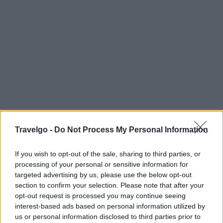
Travelgo -
Do Not Process My Personal Information
Πώς θα πάτε
: Η παραλία Θαψά απέχει περίπου 2
If you wish to opt-out of the sale, sharing to third parties, or
processing of your personal or sensitive information for
ώρες από τη Χαλκίδα και 30 λεπτά από την Κύμη. Θα
targeted advertising by us, please use the below opt-out
κατευθυνθείτε προς την Κύμη και το χωριό
section to confirm your selection. Please note that after your
Μαλετιάνοι. Η διαδρομή συνεχίζεται πάνω στον
opt-out request is processed you may continue seeing
interest-based ads based on personal information utilized by
δρόμο Κύμης-Μετοχίου μέχρι να ξεκινήσει ο
us or personal information disclosed to third parties prior to
χωματόδρομος για την παραλία Τσίλαρο. Η διαδρομή