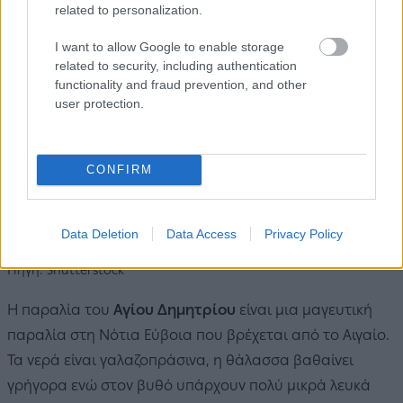
related to personalization.
I want to allow Google to enable storage
related to security, including authentication
functionality and fraud prevention, and other
user protection.
CONFIRM
Data Deletion
Data Access
Privacy Policy
Πηγή: Shutterstock
Η παραλία του
Αγίου Δημητρίου
είναι μια μαγευτική
παραλία στη Νότια Εύβοια που βρέχεται από το Αιγαίο.
Τα νερά είναι γαλαζοπράσινα, η θάλασσα βαθαίνει
γρήγορα ενώ στον βυθό υπάρχουν πολύ μικρά λευκά