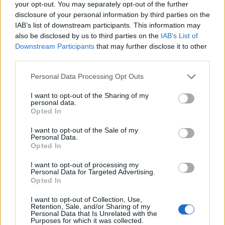
your opt-out. You may separately opt-out of the further
σε χωματόδρομο είναι 10 χλμ.
disclosure of your personal information by third parties on the
IAB’s list of downstream participants. This information may
also be disclosed by us to third parties on the
IAB’s List of
Χερόμυλος
Downstream Participants
that may further disclose it to other
third parties.
Please note that this website/app uses one or more Google
Personal Data Processing Opt Outs
services and may gather and store information including but
not limited to your visit or usage behaviour. You may click to
I want to opt-out of the Sharing of my
personal data.
grant or deny consent to Google and its third-party tags to
Opted In
use your data for below specified purposes in below Google
consent section.
I want to opt-out of the Sale of my
Personal Data.
Opted In
I want to opt-out of processing my
Personal Data for Targeted Advertising.
Opted In
Πηγή: Shutterstock
I want to opt-out of Collection, Use,
Retention, Sale, and/or Sharing of my
Personal Data that Is Unrelated with the
Η παραλία
Χερόμυλος
βρίσκεται στη Νότια Εύβοια, 65
Purposes for which it was collected.