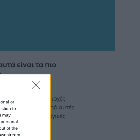
υτά είναι τα πιο
ο
του κόσμου, με τον
Μερικές από τις περιοχές
sonal or
ουν. Ενώ αρκετές από αυτές
ection to
ou may
 πάλι έχουν φυσιολογικές
 personal
out of the
 downstream