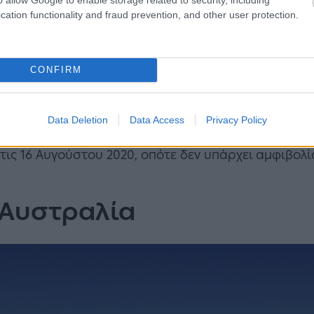
cation functionality and fraud prevention, and other user protection.
CONFIRM
Μετεωρολογικό Οργανισμό (WMO), οι θερμοκρασίες
 1913, αγγίζοντας του 57 βαθμούς Κελσίου. Πρόκειτ
ραφεί ποτέ σε όλο τον κόσμο. Αν και ορισμένοι επι
Data Deletion
Data Access
Privacy Policy
μετρήσεων της θερμοκρασίας, η θερμοκρασία στην 
ις 16 Αυγούστου 2020, οπότε δεν υπάρχει αμφιβολία 
 Αυστραλία