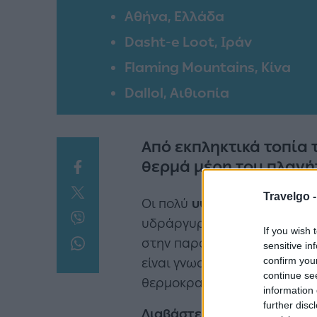
Αθήνα, Ελλάδα
Dasht-e Loot, Ιράν
Flaming Mountains, Κίνα
Dallol, Αιθιοπία
Από εκπληκτικά τοπία 
θερμά μέρη του πλανή
Travelgo 
Οι πολύ
υψηλές θερμοκρασ
υδράργυρο να ξεπερνάει σε
If you wish 
στην παρακάτω λίστα με
τα
sensitive in
confirm you
είναι γνωστές για τις θερμο
continue se
θερμοκρασίες κατά τη διάρ
information 
further disc
Διαβάστε ακόμη
:
5 πόλεις τ