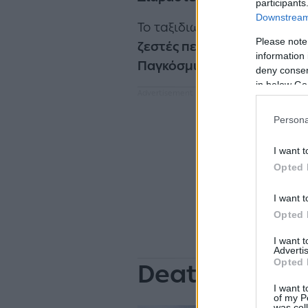
participants
Downstream 
Το ταξιδιωτικό περιοδικό
Tr
Please note
ζεστές περιοχές του κόσμο
information 
Παγκόσμιου Μετεωρολογικ
deny consent
in below Go
Persona
I want t
Opted 
I want t
Opted 
I want 
Advertis
Opted 
Death Valley,
I want t
of my P
was col