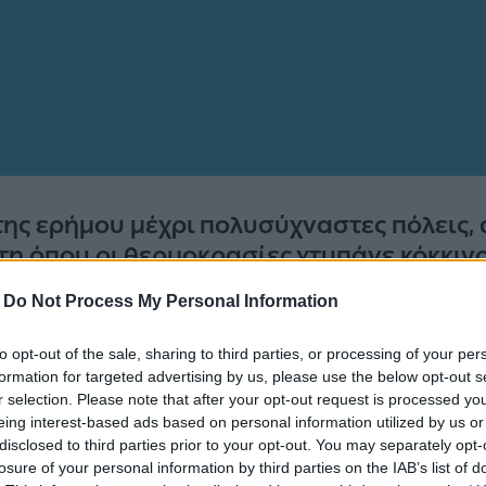
της ερήμου μέχρι πολυσύχναστες πόλεις, α
τη όπου οι θερμοκρασίες χτυπάνε κόκκιν
-
Do Not Process My Personal Information
ίες
και ο καυτός ήλιος κυριαρχούν σε αυτά τα μέρη 
 ορισμένες περιπτώσεις τους
50 βαθμούς Κελσίου
. 
to opt-out of the sale, sharing to third parties, or processing of your per
 πιο ζεστά μέρη του πλανήτη
μπορεί να σας εκπλήξ
formation for targeted advertising by us, please use the below opt-out s
r selection. Please note that after your opt-out request is processed y
κρασίες που χτυπάνε «κόκκινο» όλο τον χρόνο, άλλες
eing interest-based ads based on personal information utilized by us or
κεια των πιο δροσερών μηνών.
disclosed to third parties prior to your opt-out. You may separately opt-
losure of your personal information by third parties on the IAB’s list of
ου κόσμου που είναι σχεδόν μόνιμα χιονισμένες