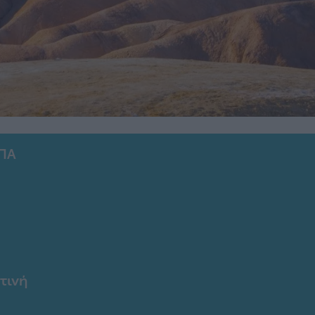
ΗΠΑ
τινή