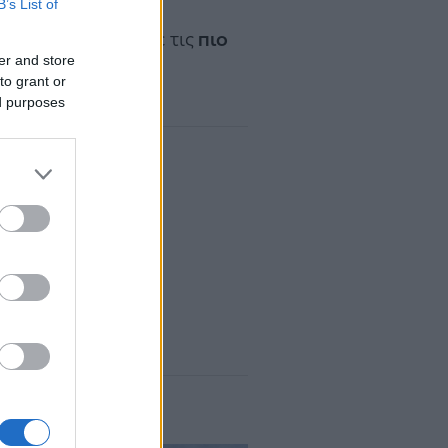
B’s List of
 θέση στη λίστα με τις
πιο
er and store
 με στοιχεία του
to grant or
ed purposes