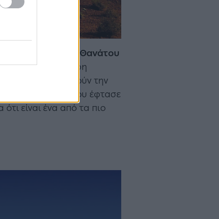
 στην
Κοιλάδα του Θανάτου
αι για την υψηλότερη
στήμονες αμφισβητούν την
Κοιλάδα του Θανάτου έφτασε
ότι είναι ένα από τα πιο