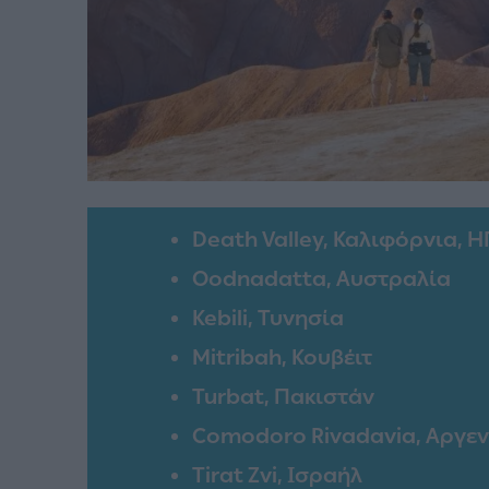
Death Valley, Καλιφόρνια, 
Oodnadatta, Αυστραλία
Kebili, Τυνησία
Mitribah, Κουβέιτ
Turbat, Πακιστάν
Comodoro Rivadavia, Αργεν
Tirat Zvi, Ισραήλ