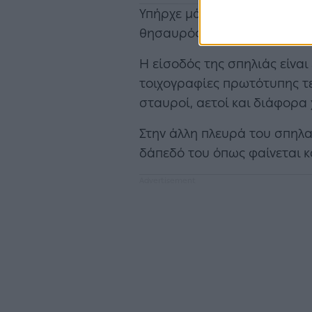
Υπήρχε μάλιστα ένας θρύλος
θησαυρός του Νταβέλη.
Η είσοδός της σπηλιάς είναι
τοιχογραφίες πρωτότυπης τεχ
σταυροί, αετοί και διάφορα
Στην άλλη πλευρά του σπηλα
δάπεδό του όπως φαίνεται κ