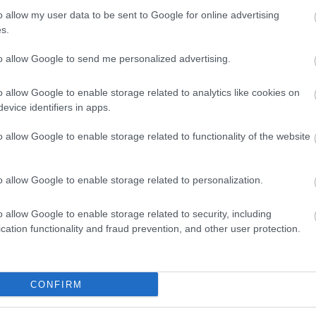
o allow my user data to be sent to Google for online advertising
s.
της σπηλιάς άρχισε να εξαπλώνεται και να συσχετίζ
to allow Google to send me personalized advertising.
 όταν η σπηλιά χρησιμοποιήθηκε ως καταφύγιο από
ο Νταβέλης κρυβόταν εδώ καθώς είχε ανακαλύψει στ
o allow Google to enable storage related to analytics like cookies on
στο παλάτι της αγαπημένης του Σοφί ντε Μαρμπουά
evice identifiers in apps.
o allow Google to enable storage related to functionality of the website
o allow Google to enable storage related to personalization.
o allow Google to enable storage related to security, including
cation functionality and fraud prevention, and other user protection.
CONFIRM