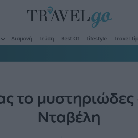
Διαμονή
Γεύση
Best Of
Lifestyle
Travel Ti
ας το μυστηριώδες 
Νταβέλη