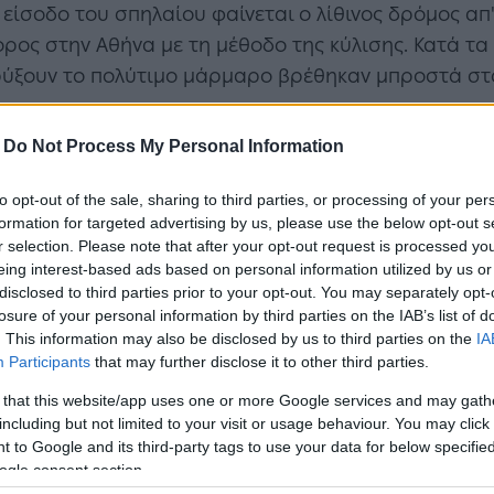
 είσοδο του σπηλαίου φαίνεται ο λίθινος δρόμος α
ρος στην Αθήνα με τη μέθοδο της κύλισης. Κατά τα 
ορύξουν το πολύτιμο μάρμαρο βρέθηκαν μπροστά στ
-
Do Not Process My Personal Information
to opt-out of the sale, sharing to third parties, or processing of your per
formation for targeted advertising by us, please use the below opt-out s
r selection. Please note that after your opt-out request is processed y
eing interest-based ads based on personal information utilized by us or
disclosed to third parties prior to your opt-out. You may separately opt-
losure of your personal information by third parties on the IAB’s list of
. This information may also be disclosed by us to third parties on the
IA
Participants
that may further disclose it to other third parties.
αιο είχε αρχίσει να δίνεται μία άλλη διάσταση. Οι 
 that this website/app uses one or more Google services and may gath
including but not limited to your visit or usage behaviour. You may click 
τέλης διηγούνταν παράξενες ιστορίες όπως μυστηρι
 to Google and its third-party tags to use your data for below specifi
αγγέλων και φαντασμάτων.
ogle consent section.