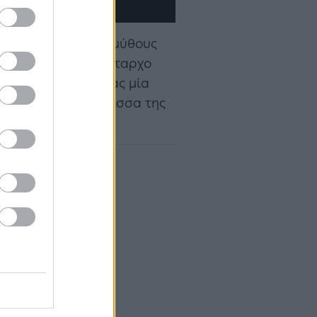
εται με διάφορους μύθους
 τον περιβόητο λήσταρχο
ο βάθος της σπηλιάς μία
 Λεμπρέν, τη Δούκισσα της