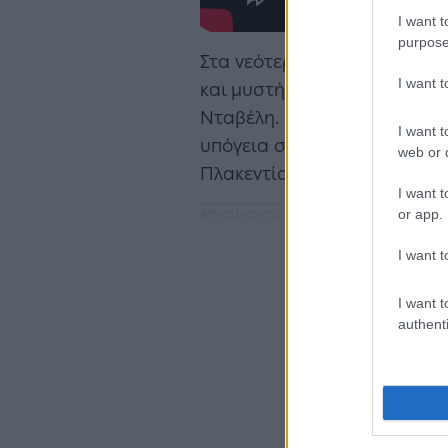
I want t
purpose
Στα νεότερα χρόνια η φήμη 
I want 
και μυστήρια τον 19ο αιώνα
Νταβέλη. Φημολογείται ότι 
I want t
υπόγεια στοά που οδηγούσε 
web or d
Πλακεντίας.
I want t
or app.
I want t
I want t
authenti