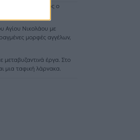
ναών ήταν θαμμένος ο
ου Αγίου Νικολάου με
αραγμένες μορφές αγγέλων,
ε μεταβυζαντινά έργα. Στο
αι μια ταφική λάρνακα.