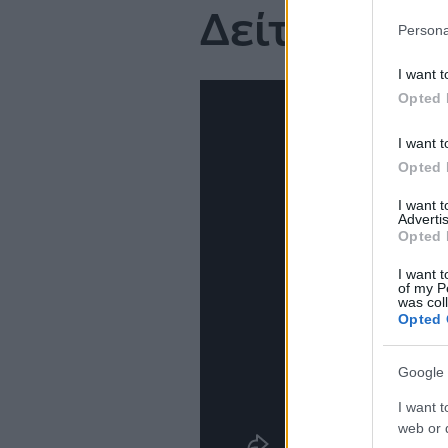
Δείτε εικό
Persona
I want t
Opted 
I want t
Opted 
I want 
Advertis
Opted 
I want t
of my P
was col
Opted 
Google 
I want t
web or d