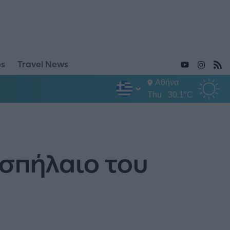
ps
Travel News
Αθήνα
Thu
30.1°C
σπήλαιο του