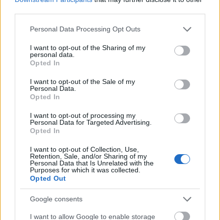
από την Κορωνησία:
third parties.
Please note that this website/app uses one or more Google
Personal Data Processing Opt Outs
services and may gather and store information including but
not limited to your visit or usage behaviour. You may click to
I want to opt-out of the Sharing of my
personal data.
grant or deny consent to Google and its third-party tags to
Opted In
use your data for below specified purposes in below Google
consent section.
I want to opt-out of the Sale of my
Personal Data.
Opted In
I want to opt-out of processing my
Personal Data for Targeted Advertising.
Opted In
I want to opt-out of Collection, Use,
Retention, Sale, and/or Sharing of my
Personal Data that Is Unrelated with the
Purposes for which it was collected.
Opted Out
Google consents
I want to allow Google to enable storage