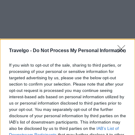
Travelgo -
Do Not Process My Personal Information
If you wish to opt-out of the sale, sharing to third parties, or
Με αφετηρία την Κορωνησία ο επισκέπτης μπορεί να
processing of your personal or sensitive information for
περιηγηθεί σε έλη και βάλτους με φόντο τις
targeted advertising by us, please use the below opt-out
section to confirm your selection. Please note that after your
λιμνοθάλασσες Τσουκαλιό, Λογαρού και Ροδιά.
opt-out request is processed you may continue seeing
Ειδικότερα, στη λιμνοθάλασσα Τσουκαλιό φωλιάζουν
interest-based ads based on personal information utilized by
περίπου 35 ζευγάρια του σπάνιου και απειλούμενου
us or personal information disclosed to third parties prior to
your opt-out. You may separately opt-out of the further
αργυροπελεκάνου.
disclosure of your personal information by third parties on the
IAB’s list of downstream participants. This information may
Απολαύστε την πτήση πάνω
also be disclosed by us to third parties on the
IAB’s List of
Downstream Participants
that may further disclose it to other