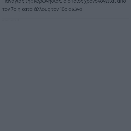
Παναγιάς της Κορωνήσιας, ο οποίος χρονολογείται από
τον 7ο ή κατά άλλους τον 10ο αιώνα.