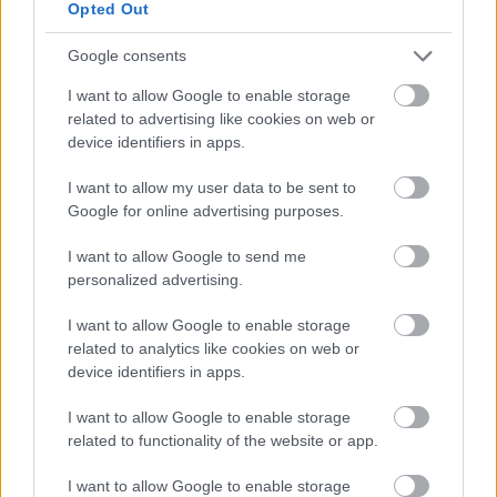
Opted Out
Google consents
I want to allow Google to enable storage
related to advertising like cookies on web or
device identifiers in apps.
I want to allow my user data to be sent to
Google for online advertising purposes.
Navigli / Πηγή: Unsplash
I want to allow Google to send me
personalized advertising.
Το ίδιο ισχύει και στο θέμα του φαγητού. Τα πιο
I want to allow Google to enable storage
τουριστικά σημεία της πόλης κρύβουν μέτρια
related to analytics like cookies on web or
εστιατόρια - τουριστικές παγίδες, με πιο υψηλές τιμές.
device identifiers in apps.
Αναζητήστε εστιατόρια μερικά τετράγωνα πέρα από το
I want to allow Google to enable storage
Ντουόμο και θα βρείτε περισσότερες και καλύτερες
related to functionality of the website or app.
επιλογές. Αν βρεθείτε εκεί σε περίοδο κάποιου μεγάλου
I want to allow Google to enable storage
event, θα δείτε ότι οι τιμές στο κέντρο είναι ακόμα πιο