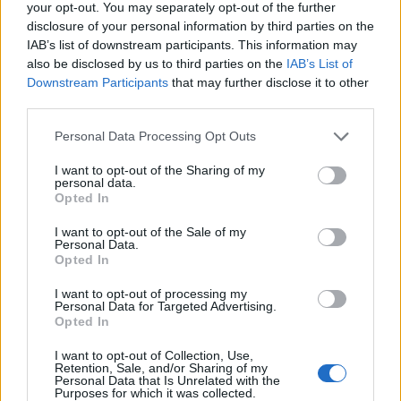
your opt-out. You may separately opt-out of the further
έξω από το ιστορικό κέντρο
disclosure of your personal information by third parties on the
IAB’s list of downstream participants. This information may
also be disclosed by us to third parties on the
IAB’s List of
Ακόμα κι αν βρεθείτε εκεί μόνο για λίγες μέρες μην
Downstream Participants
that may further disclose it to other
κινηθείτε μόνο στο ιστορικό κέντρο της πόλης, στο
third parties.
τρίγωνο Ντουόμο – Μπρέρα – Κάστρο Σφόρτσα. Αξίζει
Please note that this website/app uses one or more Google
Personal Data Processing Opt Outs
να γνωρίσετε και άλλες περιοχές όπως το Navigli με το
services and may gather and store information including but
not limited to your visit or usage behaviour. You may click to
I want to opt-out of the Sharing of my
ποτάμι και τη νυχτερινή ζωή, την Isola, την Moscova και
personal data.
grant or deny consent to Google and its third-party tags to
την Porta Romana που θα σας αποκαλύψουν το
Opted In
use your data for below specified purposes in below Google
σύγχρονο ζωντανό Μιλάνο, με λιγότερα τουριστικά
consent section.
I want to opt-out of the Sale of my
Personal Data.
πλήθη και πιο αυθεντική ατμόσφαιρα.
Opted In
I want to opt-out of processing my
Personal Data for Targeted Advertising.
Opted In
I want to opt-out of Collection, Use,
Retention, Sale, and/or Sharing of my
Personal Data that Is Unrelated with the
Purposes for which it was collected.