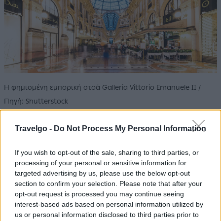
Η φημισμένη εμπορική στοά Galleria Vittorio Emanuele II /
Πηγή: Shutterstock
Επίσης, τα ρούχα έχουν σημασία και για την είσοδό σας
Travelgo -
Do Not Process My Personal Information
σε αξιοθέατα όπως ο Καθεδρικός Ναός του Μιλάνου,
που είναι από τα πιο εντυπωσιακά μνημεία της
If you wish to opt-out of the sale, sharing to third parties, or
processing of your personal or sensitive information for
Ευρώπης. Πρόκειται στην ουσία για χώρο λατρείας,
targeted advertising by us, please use the below opt-out
οπότε δεν πρέπει να αγνοήσετε κι εκεί τον
section to confirm your selection. Please note that after your
ενδυματολογικό κώδικα (ώμοι και γόνατα καλυμμένα).
opt-out request is processed you may continue seeing
interest-based ads based on personal information utilized by
Μην παραλείψετε τις γειτονιές
us or personal information disclosed to third parties prior to