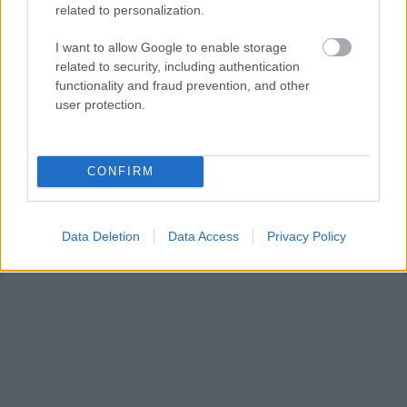
related to personalization.
ανεβασμένες τόσο στα εστιατόρια όσο και στα
ξενοδοχεία.
I want to allow Google to enable storage
related to security, including authentication
functionality and fraud prevention, and other
user protection.
CONFIRM
Data Deletion
Data Access
Privacy Policy