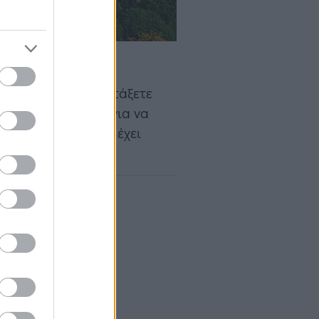
ις. Μπορείτε να πετάξετε
 μακριά. Ωστόσο, για να
 ημέρες καθώς δεν έχει