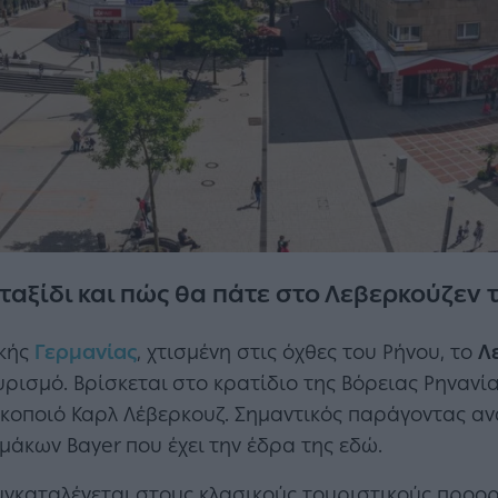
 ταξίδι και πώς θα πάτε στο Λεβερκούζεν 
ικής
Γερμανίας
, χτισμένη στις όχθες του Ρήνου, το
Λ
υρισμό. Βρίσκεται στο κρατίδιο της Βόρειας Ρηνανί
οποιό Καρλ Λέβερκουζ. Σημαντικός παράγοντας ανά
μάκωv Bayer που έχει την έδρα της εδώ.
συγκαταλέγεται στους κλασικούς τουριστικούς προορ