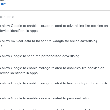
Out
consents
o allow Google to enable storage related to advertising like cookies on
evice identifiers in apps.
να στο Λεβερκούζεν δεν υπάρχουν
απ’ ευθείας πτήσε
 που το αεροδρόμιό του βρίσκεται περίπου 60 χλμ.
o allow my user data to be sent to Google for online advertising
 απ’ ευθείας πτήση πρέπει να μείνετε περισσότερες
s.
όστος ξεκινά από 305 ευρώ μετ’ επιστροφής.
to allow Google to send me personalized advertising.
o allow Google to enable storage related to analytics like cookies on
evice identifiers in apps.
o allow Google to enable storage related to functionality of the website
o allow Google to enable storage related to personalization.
o allow Google to enable storage related to security, including