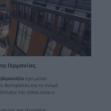
της Γερμανίας.
εβερκούζεν
έχει μείνει
ας-Βεστφαλίας και το όνομά
πτυξης της πόλης είναι η
ισμούς της Γερμανίας,