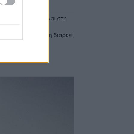
 αρκετές πτήσεις και στη
εις μετ’ επιστροφής
ρόμιο προς την πόλη διαρκεί