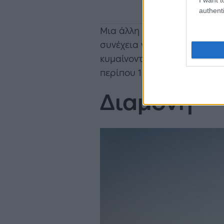
authenti
Μια άλλη επιλογή είναι να 
συνέχεια να πάρετε το τρένο 
κυμαίνονται στα 180-230 ευρ
περίπου 1 ώρα και 20 λεπτά 
Διαμονή