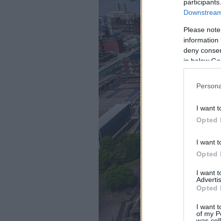
participants
Downstream 
Please note
information 
deny consent
in below Go
Persona
I want t
Opted 
I want t
Opted 
I want 
Advertis
Opted 
I want t
of my P
was col