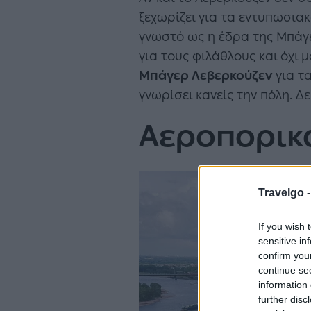
ξεχωρίζει για τα εντυπωσιακ
γνωστό ως η έδρα της Μπάγε
για τους φιλάθλους και όχι 
Μπάγερ Λεβερκούζεν
για τα
γνωρίσει κανείς την πόλη. Δε
Αεροπορικά
Travelgo 
If you wish 
sensitive in
confirm you
continue se
information 
further disc