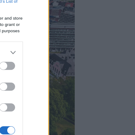
B’s List of
er and store
to grant or
ed purposes