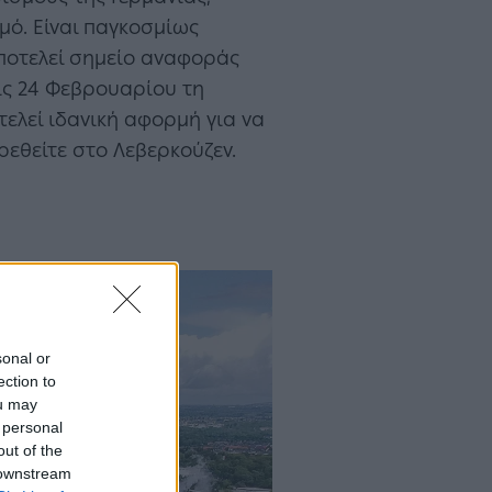
μό. Είναι παγκοσμίως
ποτελεί σημείο αναφοράς
ις 24 Φεβρουαρίου τη
ελεί ιδανική αφορμή για να
 βρεθείτε στο Λεβερκούζεν.
sonal or
ection to
ou may
 personal
out of the
 downstream