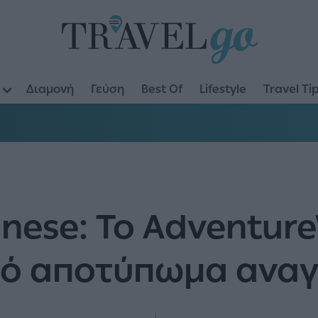
Διαμονή
Γεύση
Best Of
Lifestyle
Travel Ti
nnese: Το Adventu
ρό αποτύπωμα ανα