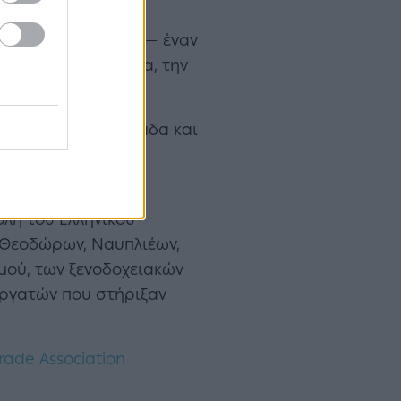
Λαδιού στη Σπάρτη — έναν
σου με την ιστορία, την
ουρισμού στην Ελλάδα και
ς ποιότητας και
λή του Ελληνικού
 Θεοδώρων, Ναυπλιέων,
μού, των ξενοδοχειακών
εργατών που στήριξαν
Trade Association