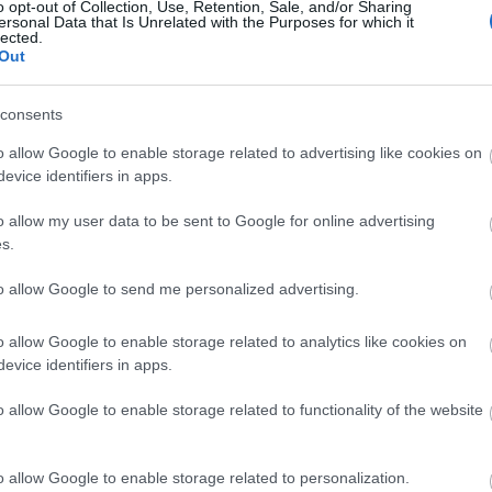
o opt-out of Collection, Use, Retention, Sale, and/or Sharing
ersonal Data that Is Unrelated with the Purposes for which it
 έμφαση στα τοπικά προϊόντα, την κουλτούρα του ελ
lected.
Out
entureWEEK πραγματοποιήθηκε στη Σπάρτη και τον 
consents
orking event. Τουριστικές επιχειρήσεις και φορείς
o allow Google to enable storage related to advertising like cookies on
τους στους συμμετέχοντες, δημιουργώντας σημαντικ
evice identifiers in apps.
ς συνέργειες. Πραγματοποιήθηκαν περισσότερες από
o allow my user data to be sent to Google for online advertising
ή της διοργάνωσης και το έντονο ενδιαφέρον για τ
s.
κτύων στον τουρισμό.
to allow Google to send me personalized advertising.
 ημέρας πραγματοποιήθηκε επίσης συνέντευξη Τύπου
 Ανδρέα Φιορεντίνου, του Περιφερειάρχη Πελοπονν
o allow Google to enable storage related to analytics like cookies on
evice identifiers in apps.
Βακαλόπουλου, του Αντιπεριφερειάρχη Τουρισμού 
εκπροσώπου της Adventure Travel Trade Association,
o allow Google to enable storage related to functionality of the website
τονίστηκε η σημασία του AdventureWEEK τόσο για τη
όσο και για την περαιτέρω ανάπτυξη του experienti
o allow Google to enable storage related to personalization.