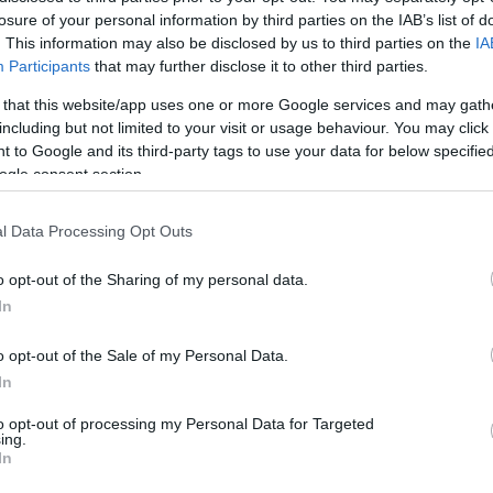
ίσουν σε βάθος τη διαφορετικότητα, την αυθεντικότ
losure of your personal information by third parties on the IAB’s list of
έσα από ένα πολυθεματικό πρόγραμμα δραστηριοτή
. This information may also be disclosed by us to third parties on the
IA
Participants
that may further disclose it to other third parties.
ρου προγράμματος, οι συμμετέχοντες εξερεύνησαν 
 that this website/app uses one or more Google services and may gath
ούς της Πελοποννήσου, συνδυάζοντας υπαίθριες δρ
including but not limited to your visit or usage behaviour. You may click 
πικές παραδόσεις και αυθεντική φιλοξενία.
 to Google and its third-party tags to use your data for below specifi
ogle consent section.
ελάμβανε, μεταξύ άλλων:
l Data Processing Opt Outs
ρεινές διαδρομές
o opt-out of the Sharing of my personal data.
ποδηλατικές διαδρομές, ιππασία κ.α.
In
αρχαιολογικούς και πολιτιστικούς χώρους όπως οι Μ
o opt-out of the Sale of my Personal Data.
In
αλαμήδι, το Νιόκαστρο και ο Ναός του Επικούριου
to opt-out of processing my Personal Data for Targeted
ραμική και ψηφιδωτά, επιδείξεις υφαντικής και επισ
ing.
In