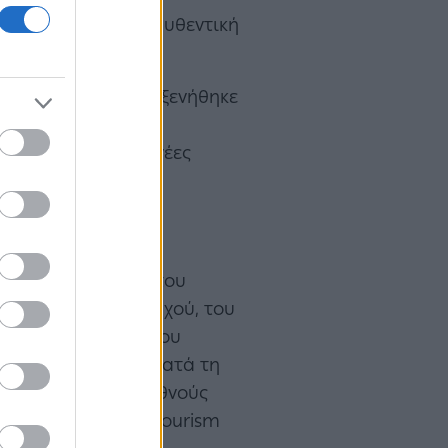
αιολάδου και την αυθεντική
Μυστρά, όπου φιλοξενήθηκε
 της Πελοποννήσου
ές ευκαιρίες για νέες
 930 συναντήσεις,
ην ανάπτυξη νέων
 με τη συμμετοχή του
ήσου, Δημήτρη Πτωχού, του
Πελοποννήσου, Θάνου
 Maureen Seelley. Κατά τη
ν ενίσχυση της διεθνούς
al και adventure tourism