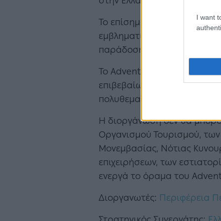
στην Ελλάδα.
I want t
Το επίσημο closing dinner 
authenti
εμβληματικό χώρο πολιτισμο
παράδοση και την παγκοσμί
Το AdventureWEEK ανέδειξε
επιβεβαίωσε τη δυνατότητα 
πολυθεματικές εμπειρίες καθ
Η διοργάνωση δεν θα μπορο
Οργανισμού Τουρισμού, των
Μονεμβασίας, Νότιας Κυνουρ
επιχειρήσεων, των εστιατορ
ενεργά το όραμα του Adven
Διοργανωτές:
Περιφέρεια Π
Στρατηγικός Συνεργάτης:
Ελ