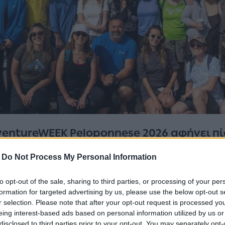
entureWEEK Peloponnese 2026 αφήνει πί
μότητας, διεθνών συνεργασιών, αυθεντ
-
Do Not Process My Personal Information
ενισχύοντας ακόμη περισσότερο τη θέσ
 outdoor και adventure τουρισμού.
to opt-out of the sale, sharing to third parties, or processing of your per
formation for targeted advertising by us, please use the below opt-out s
ese 2026
ολοκληρώθηκε στις 13 Μαΐου φιλοξένησε ε
r selection. Please note that after your opt-out request is processed y
eing interest-based ads based on personal information utilized by us or
ους και content creators από την Ευρώπη και την 
disclosed to third parties prior to your opt-out. You may separately opt-