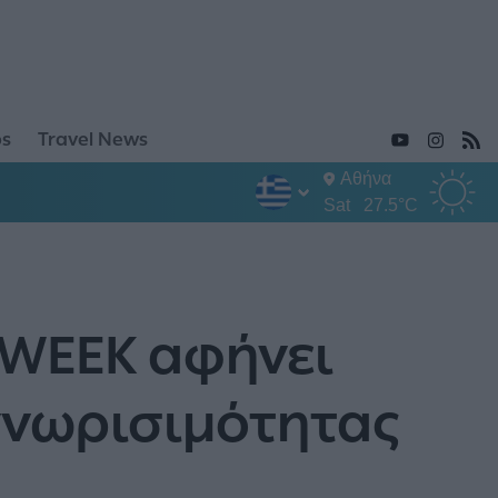
ps
Travel News
Αθήνα
Sat
27.5°C
reWEEK αφήνει
γνωρισιμότητας