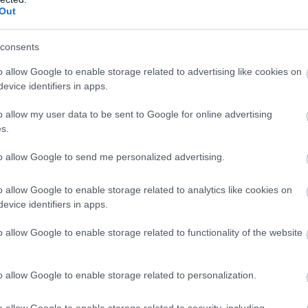
Out
consents
ρτυρά μια ιστορία βγαλμένη από τις εμπειρίες, τις α
οκτήτη στην Κέρκυρα, το νησί της μουσικής, της τέχν
o allow Google to enable storage related to advertising like cookies on
evice identifiers in apps.
εδιασμένο για να προσφέρει μια αξέχαστη εμπειρία 
ktails και τη μοναδική εξυπηρέτηση.
o allow my user data to be sent to Google for online advertising
s.
to allow Google to send me personalized advertising.
o allow Google to enable storage related to analytics like cookies on
evice identifiers in apps.
o allow Google to enable storage related to functionality of the website
o allow Google to enable storage related to personalization.
o allow Google to enable storage related to security, including