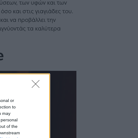
εύσεων, των υφών και των
σο και στις γιαγιάδες του.
και να προβάλλει την
μιγνύοντάς τα καλύτερα
e
sonal or
ection to
ou may
 personal
out of the
 downstream