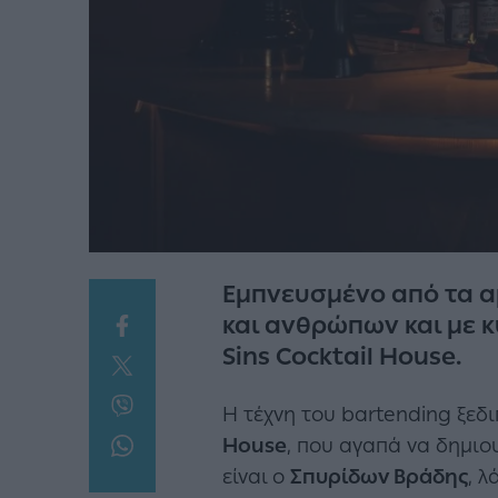
Εμπνευσμένο από τα α
και ανθρώπων και με κ
Sins Cocktail House.
Η τέχνη του bartending ξεδ
House
, που αγαπά να δημιου
είναι ο
Σπυρίδων Βράδης
, 