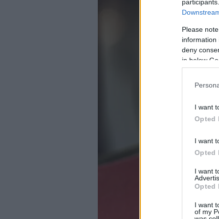
participants
Downstream 
Please note
information 
deny consent
in below Go
Persona
I want t
Opted 
I want t
Opted 
I want 
Advertis
Opted 
I want t
of my P
was col