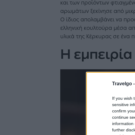
και των προϊόντων φτιαγμένα
αρωμάτων ξεκίνησε από μικρή
Ο ίδιος απολαμβάνει να προ
ελληνική κουλτούρα μέσα από
υλικά της Κέρκυρας σε ένα π
Η εμπειρία 
Travelgo 
If you wish 
sensitive in
confirm you
continue se
information 
further disc