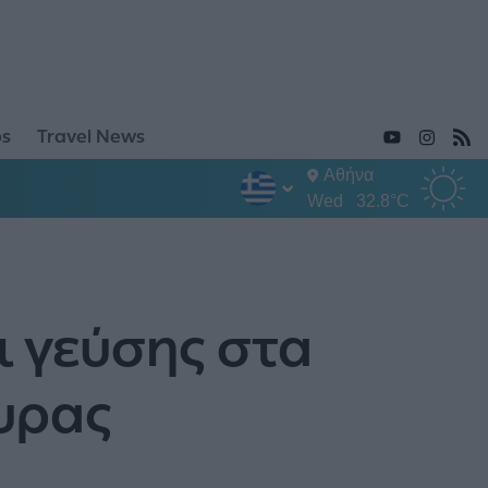
ps
Travel News
Αθήνα
Wed
32.8°C
δι γεύσης στα
υρας