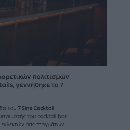
φορετικών πολιτισμών
ails, γεννήθηκε το 7
άδα του
7 Sins Cocktail
μπνευστής του cocktail bar
ων εκλεκτών αποσταγμάτων