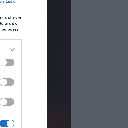
B’s List of
er and store
to grant or
ed purposes