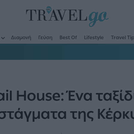
Διαμονή
Γεύση
Best Of
Lifestyle
Travel Ti
ail House: Ένα ταξί
στάγματα της Κέρκ