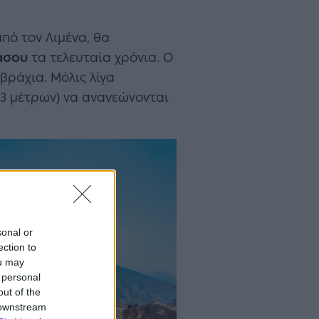
από τον Λιμένα, θα
άσου
τα τελευταία χρόνια. Ο
βράχια. Μόλις λίγα
 3 μέτρων) να ανανεώνονται
sonal or
ection to
ou may
 personal
out of the
 downstream