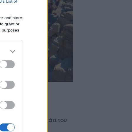
B’s List of
er and store
to grant or
ed purposes
α προκειμένου να
ύς ντόπιους να την
 η πισίνα ήταν το μάτι του