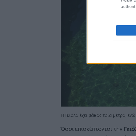
authenti
Η Γκιόλα έχει βάθος τρία μέτρα, ενώ
Όσοι επισκέπτονται την
Γκιό