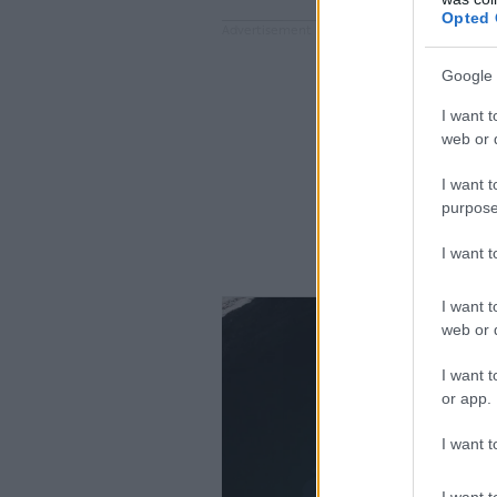
Opted 
Google 
I want t
web or d
I want t
purpose
I want 
I want t
web or d
I want t
or app.
I want t
I want t