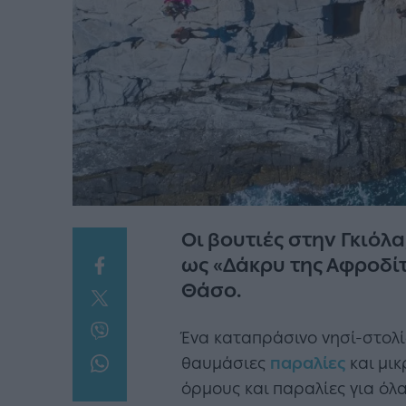
Οι βουτιές στην Γκιόλ
ως «Δάκρυ της Αφροδίτη
Θάσο.
Ένα καταπράσινο νησί-στολί
θαυμάσιες
παραλίες
και μικ
όρμους και παραλίες για όλα