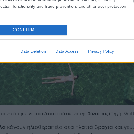
cation functionality and fraud prevention, and other user protection.
CONFIRM
Data Deletion
Data Access
Privacy Policy
 τα νερά της είναι πιο ζεστά από εκείνα της θάλασσας (Πηγή: Shutt
λα
κάνουν ηλιοθεραπεία στα πλατιά βράχια και γεμί