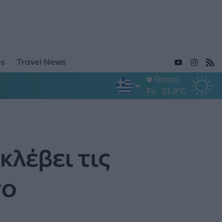
ps
Travel News
Θάσου
Fri
21.9°C
κλέβει τις
σο