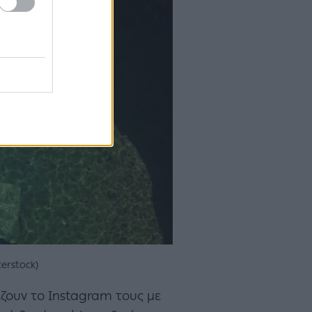
erstock)
ζουν το Instagram τους με