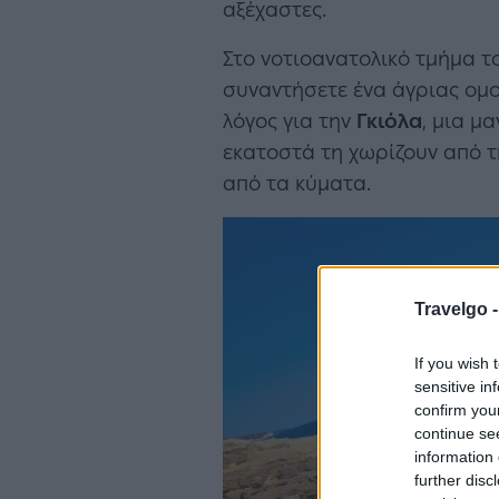
αξέχαστες.
Στο νοτιοανατολικό τμήμα το
συναντήσετε ένα άγριας ομ
λόγος για την
Γκιόλα
, μια μ
εκατοστά τη χωρίζουν από τ
από τα κύματα.
Travelgo 
If you wish 
sensitive in
confirm you
continue se
information 
further disc