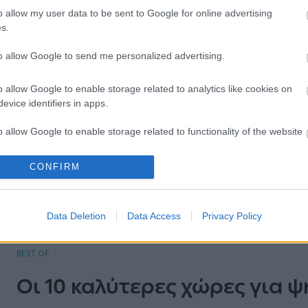
o allow my user data to be sent to Google for online advertising
s.
to allow Google to send me personalized advertising.
BEST OF
Conde Nast Traveller: Οι κα
o allow Google to enable storage related to analytics like cookies on
evice identifiers in apps.
το 2022
o allow Google to enable storage related to functionality of the website
Δείτε τις πόλεις που ξεχώρισαν στα βραβεία αν
CONFIRM
Conde Nast Traveller και μπήκαν στη λίστα με τι
o allow Google to enable storage related to personalization.
o allow Google to enable storage related to security, including
Data Deletion
Data Access
Privacy Policy
cation functionality and fraud prevention, and other user protection.
BEST OF
Οι 10 καλύτερες χώρες για 