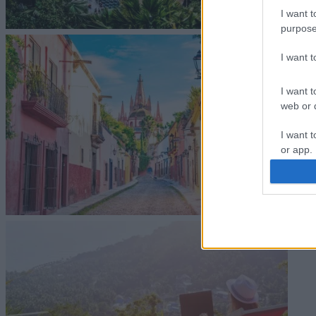
I want t
purpose
I want 
I want t
web or d
I want t
or app.
I want t
I want t
authenti