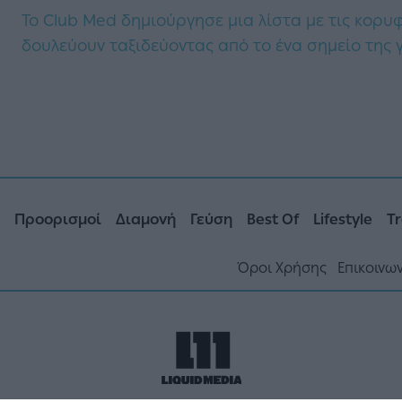
Το Club Med δημιούργησε μια λίστα με τις κορυ
δουλεύουν ταξιδεύοντας από το ένα σημείο της 
Προορισμοί
Διαμονή
Γεύση
Best Of
Lifestyle
Tr
Όροι Χρήσης
Επικοινω