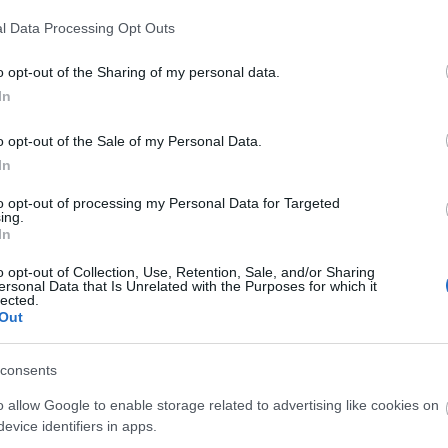
l Data Processing Opt Outs
BEST OF
o opt-out of the Sharing of my personal data.
Οι χώρες που δεν έχουν δει 
In
Σε αυτά τα μέρη όχι απλά δεν το στρώνει, αλλά δε
o opt-out of the Sale of my Personal Data.
In
to opt-out of processing my Personal Data for Targeted
ing.
In
BEST OF
o opt-out of Collection, Use, Retention, Sale, and/or Sharing
ersonal Data that Is Unrelated with the Purposes for which it
lected.
Αυτά είναι τα 10 καλύτερα 
Out
2023
consents
Τα Παγκόσμια Βραβεία Αεροδρομίων Skytrax βασί
o allow Google to enable storage related to advertising like cookies on
evice identifiers in apps.
επιβάτες παγκοσμίως. Δείτε τη λίστα με τα 10 