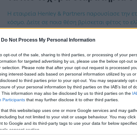
Η εταιρεία Henley & Partners παρουσίασε την ε
κόσμο. Δείτε σε ποια θέση βρίσκεται φέτος το ελ
-
Do Not Process My Personal Information
to opt-out of the sale, sharing to third parties, or processing of your per
formation for targeted advertising by us, please use the below opt-out s
BEST OF
r selection. Please note that after your opt-out request is processed y
eing interest-based ads based on personal information utilized by us or
Αυτή η πόλη ψηφίστηκε ως η
disclosed to third parties prior to your opt-out. You may separately opt-
losure of your personal information by third parties on the IAB’s list of
. This information may also be disclosed by us to third parties on the
IA
Αυτή είναι η πιο φιλική προς τους επισκέπτες π
Participants
that may further disclose it to other third parties.
βραβεία του Conde Nast Traveller.
 that this website/app uses one or more Google services and may gath
including but not limited to your visit or usage behaviour. You may click 
 to Google and its third-party tags to use your data for below specifi
ogle consent section.