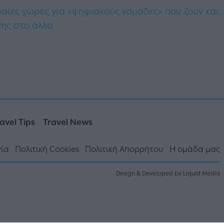
φαίες χώρες για «ψηφιακούς νομάδες» που ζουν και
γης στο άλλο
avel Tips
Travel News
νία
Πολιτική Cookies
Πολιτική Απορρήτου
Η ομάδα μας
Design & Developed by Liquid Media