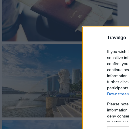
Travelgo 
If you wish 
sensitive in
confirm you
continue se
information 
further disc
participants
Downstream 
Please note
information 
deny consent
in below Go