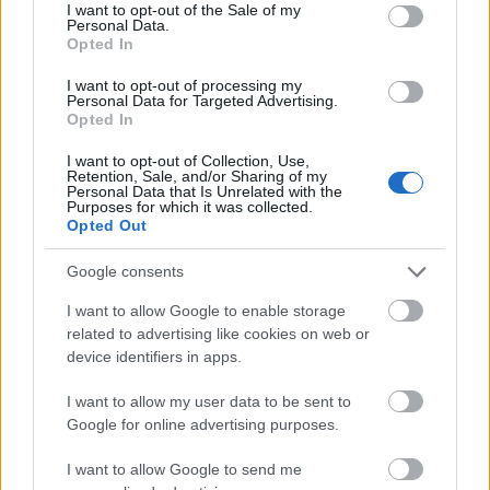
consent section.
I want to opt-out of the Sale of my
Personal Data.
Opted In
I want to opt-out of processing my
Personal Data for Targeted Advertising.
Opted In
I want to opt-out of Collection, Use,
Retention, Sale, and/or Sharing of my
Personal Data that Is Unrelated with the
Purposes for which it was collected.
Opted Out
Google consents
BEST OF
31.05.2024
I want to allow Google to enable storage
related to advertising like cookies on web or
Η χώρα που αναδείχθηκε ως η πιο
device identifiers in apps.
όμορφη του κόσμου - Έχει
I want to allow my user data to be sent to
περισσότερα πρόβατα από
Google for online advertising purposes.
ανθρώπους
I want to allow Google to send me