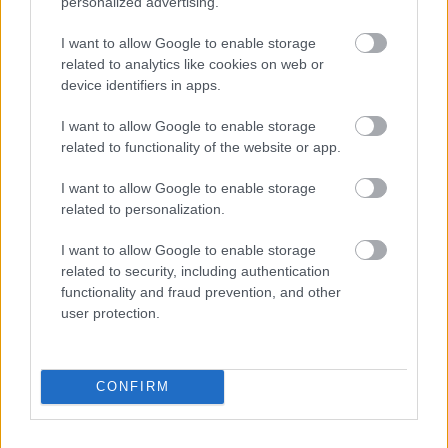
personalized advertising.
Αυτή είναι η ομορφότερη χώρα του κόσμου σύμφωνα
με ψηφοφορία του Rough Guides. Δείτε σε ποια θέση
I want to allow Google to enable storage
βρίσκεται η Ελλάδα.
related to analytics like cookies on web or
device identifiers in apps.
I want to allow Google to enable storage
related to functionality of the website or app.
I want to allow Google to enable storage
related to personalization.
I want to allow Google to enable storage
related to security, including authentication
functionality and fraud prevention, and other
user protection.
CONFIRM
BEST OF
01.01.2022