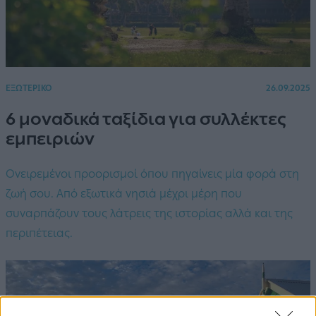
ΕΞΩΤΕΡΙΚΟ
26.09.2025
6 μοναδικά ταξίδια για συλλέκτες
εμπειριών
Ονειρεμένοι προορισμοί όπου πηγαίνεις μία φορά στη
ζωή σου. Από εξωτικά νησιά μέχρι μέρη που
συναρπάζουν τους λάτρεις της ιστορίας αλλά και της
περιπέτειας.