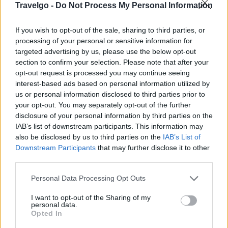
Travelgo -
Do Not Process My Personal Information
If you wish to opt-out of the sale, sharing to third parties, or
processing of your personal or sensitive information for
targeted advertising by us, please use the below opt-out
section to confirm your selection. Please note that after your
opt-out request is processed you may continue seeing
interest-based ads based on personal information utilized by
us or personal information disclosed to third parties prior to
your opt-out. You may separately opt-out of the further
disclosure of your personal information by third parties on the
ΕΞΩΤΕΡΙΚΟ
02.08.2024
IAB’s list of downstream participants. This information may
Οι 5 πιο ήρεμες πόλεις του πλανήτη
also be disclosed by us to third parties on the
IAB’s List of
Downstream Participants
that may further disclose it to other
third parties.
Αυτές είναι οι top πόλεις του κόσμου για όσους θέλουν
Please note that this website/app uses one or more Google
να συνδυάσουν διακοπές σε πόλη με την απόλυτη
Personal Data Processing Opt Outs
services and may gather and store information including but
χαλάρωση και ηρεμία.
not limited to your visit or usage behaviour. You may click to
I want to opt-out of the Sharing of my
personal data.
grant or deny consent to Google and its third-party tags to
Opted In
use your data for below specified purposes in below Google