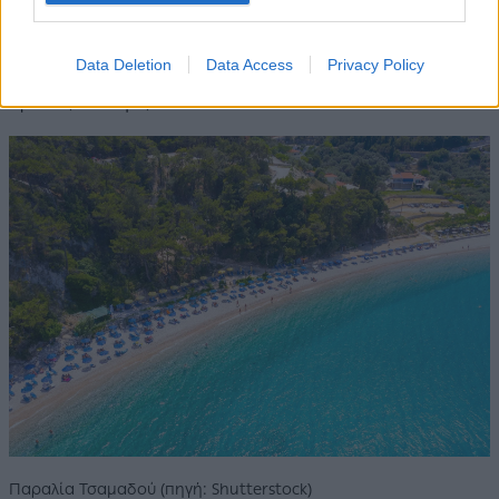
Πυθαγόρειου διοργανώνονται κάθε χρόνο τουρνουά
beach volley. Για ηρεμία και ανεμπόδιστη επαφή με τη
Data Deletion
Data Access
Privacy Policy
φύση η
Τσάμπου
, η
Κέρβελη
και τα
Σεϊτάνια
είναι οι
πρώτες επιλογές.
Παραλία Τσαμαδού (πηγή: Shutterstock)