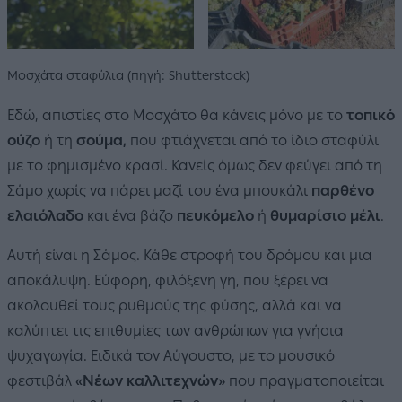
Μοσχάτα σταφύλια (πηγή: Shutterstock)
Εδώ, απιστίες στο Μοσχάτο θα κάνεις μόνο με το
τοπικό
ούζο
ή τη
σούμα,
που φτιάχνεται από το ίδιο σταφύλι
με το φημισμένο κρασί. Κανείς όμως δεν φεύγει από τη
Σάμο χωρίς να πάρει μαζί του ένα μπουκάλι
παρθένο
ελαιόλαδο
και ένα βάζο
πευκόμελο
ή
θυμαρίσιο μέλι
.
Αυτή είναι η Σάμος. Κάθε στροφή του δρόμου και μια
αποκάλυψη. Εύφορη, φιλόξενη γη, που ξέρει να
ακολουθεί τους ρυθμούς της φύσης, αλλά και να
καλύπτει τις επιθυμίες των ανθρώπων για γνήσια
ψυχαγωγία. Ειδικά τον Αύγουστο, με το μουσικό
φεστιβάλ
«Νέων καλλιτεχνών»
που πραγματοποιείται