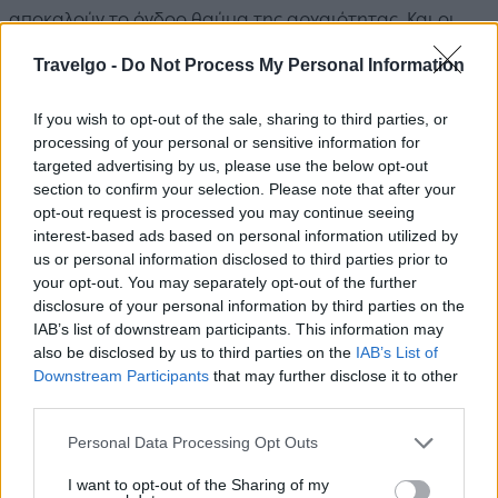
αποκαλούν το όγδοο θαύμα της αρχαιότητας. Και οι
μηχανολόγοι συμφωνούν. Το 550 π.Χ. ο αρχιτέκτονας
Travelgo -
Do Not Process My Personal Information
Ευπαλίνος
ανέλαβε να κατασκευάσει μία σήραγγα
μήκους 1036 μέτρων κατ’ εντολή του τυράννου
If you wish to opt-out of the sale, sharing to third parties, or
processing of your personal or sensitive information for
Πολυκράτη, για να ενώσει τις δύο πλευρές του βουνού
targeted advertising by us, please use the below opt-out
και να φέρει νερό προς την, τότε, πρωτεύουσα της
section to confirm your selection. Please note that after your
Σάμου. Το πρωτότυπο αυτό
υδραγωγείο
έπρεπε να
opt-out request is processed you may continue seeing
interest-based ads based on personal information utilized by
είναι αθέατο από τους εχθρούς για να μην μπορούν να
us or personal information disclosed to third parties prior to
το καταστρέψουν, καταδικάζοντας τους Σάμιους σε
your opt-out. You may separately opt-out of the further
λειψυδρία.
disclosure of your personal information by third parties on the
IAB’s list of downstream participants. This information may
Ο Ευπαλίνος ήταν τόσο σπουδαίος μηχανικός που, με
also be disclosed by us to third parties on the
IAB’s List of
Downstream Participants
that may further disclose it to other
μαθηματικούς υπολογισμούς και μόνο, ξεκίνησε το
third parties.
σκάψιμο αυτού του αμφίστομου ορύγματος και από τις
Please note that this website/app uses one or more Google
δύο πλευρές του βουνού ταυτόχρονα! Μια δεκαετία
Personal Data Processing Opt Outs
services and may gather and store information including but
αργότερα, τα δύο συνεργεία συναντήθηκαν στο μέσον
not limited to your visit or usage behaviour. You may click to
I want to opt-out of the Sharing of my