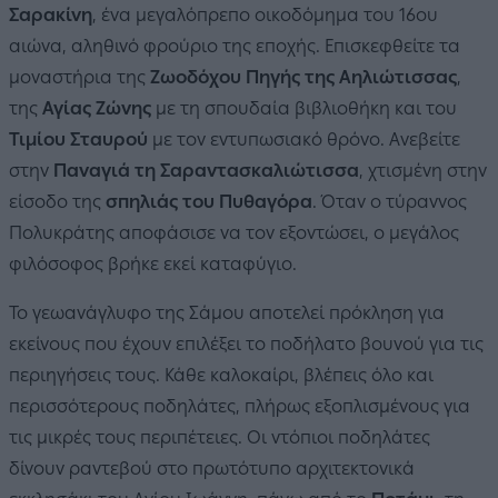
Σαρακίνη
, ένα μεγαλόπρεπο οικοδόμημα του 16ου
αιώνα, αληθινό φρούριο της εποχής. Επισκεφθείτε τα
μοναστήρια της
Ζωοδόχου Πηγής της Αηλιώτισσας
,
της
Αγίας Ζώνης
με τη σπουδαία βιβλιοθήκη και του
Τιμίου Σταυρού
με τον εντυπωσιακό θρόνο. Ανεβείτε
στην
Παναγιά τη Σαραντασκαλιώτισσα
, χτισμένη στην
είσοδο της
σπηλιάς του Πυθαγόρα
. Όταν ο τύραννος
Πολυκράτης αποφάσισε να τον εξοντώσει, ο μεγάλος
φιλόσοφος βρήκε εκεί καταφύγιο.
Το γεωανάγλυφο της Σάμου αποτελεί πρόκληση για
εκείνους που έχουν επιλέξει το ποδήλατο βουνού για τις
περιηγήσεις τους. Κάθε καλοκαίρι, βλέπεις όλο και
περισσότερους ποδηλάτες, πλήρως εξοπλισμένους για
τις μικρές τους περιπέτειες. Οι ντόπιοι ποδηλάτες
δίνουν ραντεβού στο πρωτότυπο αρχιτεκτονικά