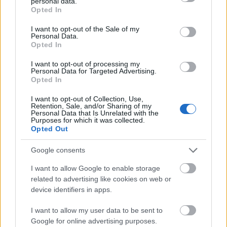
personal data.
του πέτρινου όγκου χωρίς καμία απόκλιση! Μάλιστα, για
grant or deny consent to Google and its third-party tags to
Opted In
use your data for below specified purposes in below Google
να δώσει κίνητρα στους σκλάβους - εργάτες του, ο
consent section.
I want to opt-out of the Sale of my
Ευπαλίνος είχε αναλάβει μια υπόσχεση που τήρησε:
Personal Data.
Opted In
μόλις το έργο ολοκληρώθηκε, τους χάρισε την ελευθερία
τους. Το έργο μιας αυθεντικής, μηχανολογικής
I want to opt-out of processing my
Personal Data for Targeted Advertising.
μεγαλοφυΐας...
Opted In
Ένας τόπος με πολλά πρόσωπα
I want to opt-out of Collection, Use,
Retention, Sale, and/or Sharing of my
Personal Data that Is Unrelated with the
Purposes for which it was collected.
Opted Out
Google consents
I want to allow Google to enable storage
related to advertising like cookies on web or
device identifiers in apps.
I want to allow my user data to be sent to
Google for online advertising purposes.