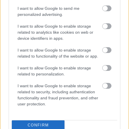
I want to allow Google to send me
personalized advertising.
I want to allow Google to enable storage
Παραλία Λεμονάκια (πηγή: Shutterstock)
related to analytics like cookies on web or
device identifiers in apps.
Η αδρή φυσιογνωμία της Σάμου δεν εξαντλείται όμως
I want to allow Google to enable storage
στα σπουδαία μνημεία και τις ιστορικές διηγήσεις. Ούτε
related to functionality of the website or app.
στα βουνά και τις πεζοπορικές διαδρομές. Η Σάμος
πάνω από όλα είναι ένα σύγχρονο νησί. Ένα νησί με
I want to allow Google to enable storage
related to personalization.
πεντακάθαρες, οργανωμένες
παραλίες
, όπως η
Τσαμαδού
και τα
Λεμονάκια
, τα
Βοτσαλάκια του
I want to allow Google to enable storage
Μαραθόκαμπου
, η
Χρυσή Άμμος
(που δικαιώνει με το
related to security, including authentication
functionality and fraud prevention, and other
παραπάνω το όνομά της) και η
Ψιλή Άμμος
όπου τα
user protection.
πρωινά οι Σαμιώτες λένε ότι μπορείς να ακούσεις τα
κοκόρια της Τουρκίας. Αν μάλιστα είστε αθλητικοί τύποι,
στην παραλία
Λιβαδάκι
αλλά και στο
Ποτοκάκι
του
CONFIRM