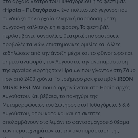
στο αρχαίο θέατρο του Πυθαγορείου ή το φεστιβάλ
«Ηραία – Πυθαγόρεια»
, ένα πολιτιστικό γεγονός που
συνδυάζει την αρχαία ελληνική παράδοση με τη
σύγχρονη καλλιτεχνική έκφραση. Το φεστιβάλ
περιλαμβάνει, συναυλίες, θεατρικές παραστάσεις,
προβολές ταινιών, επιστημονικές ομιλίες και άλλες
εκδηλώσεις από την άνοιξη μέχρι και το φθινόπωρο και
σημείο αναφοράς τον Αύγουστο, την αναπαράσταση
της αρχαίας γιορτής των Ηραίων που γίνονταν στη Σάμο
πριν από 2400 χρόνια. Το τριήμερο ροκ φεστιβάλ
IREON
MUSIC FESTIVAL
που διοργανώνεται στο Ηραίο αρχές
Αυγούστου. Και βέβαια, το πανηγύρι της
Μεταμορφώσεως του Σωτήρος στο Πυθαγόρειο, 5 & 6
Αυγούστου, όπου κάτοικοι και επισκέπτες
απολαμβάνουν στο λιμάνι το φαντασμαγορικό θέαμα
των πυροτεχνημάτων και την αναπαράσταση της