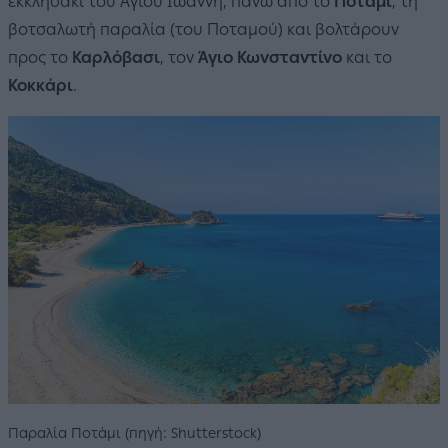
εκκλησάκι του Αγίου Ιωάννη, πάνω από το
Ποτάμι
,
τη
βοτσαλωτή παραλία (του Ποταμού) και βολτάρουν
προς το
Καρλόβασι
, τον
Άγιο Κωνσταντίνο
και το
Κοκκάρι
.
Παραλία Ποτάμι (πηγή: Shutterstock)