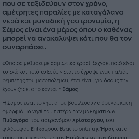
που σε ταξιδεύουν στον χρόνο,
αμέτρητες παραλίες με καταγάλανα
νερά και μοναδική γαστρονομία, η
Σάμος είναι ένα μέρος όπου ο καθένας
μπορεί να ανακαλύψει κάτι που θα τον
συναρπάσει.
«Όποιος μεθύσει με σαμιώτικο κρασί, ξεχνάει ποιό είναι
το Εγώ και ποιό το Εσύ...» Έτσι το έγραψε ένας παλιός
ρεμπέτης του μεσοπολέμου, έτσι είναι, για όσους την
έχουν ζήσει από κοντά, η
Σάμος
.
Η Σάμος είναι το νησί όπου βασιλεύουν ο θρύλος και η
ομορφιά. Το νησί του πατέρα των μαθηματικών
Πυθαγόρα
, του αστρονόμου
Αρίσταρχου
, του
φιλόσοφου
Επίκουρου
. Είναι το σπίτι της
Ήρας
και ο
τόπος που φιλοξένησε τον
Ηρόδοτο
και τον
Αίσωπο
.