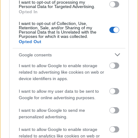
I want to opt-out of processing my
Personal Data for Targeted Advertising.
Οι επισκέπτες μπορούν να κολυμπήσουν στα γλυκά νερά της
Opted In
λιμνοθάλασσας (πηγή: Shutterstock)
I want to opt-out of Collection, Use,
Retention, Sale, and/or Sharing of my
Πολύ κοντά βρίσκεται η ιστορική
Μονή Πρέβελης
, η
Personal Data that Is Unrelated with the
Purposes for which it was collected.
οποία περιλαμβάνει δύο ξεχωριστά συγκροτήματα σε
Opted Out
απόσταση 1,5 χλμ. μεταξύ τους, την ερειπωμένη Κάτω
Google consents
Μονή του Προδρόμου και την Πίσω Μονή του
Θεολόγου, η λειτουργεί ως ανδρικό μοναστήρι και είναι
I want to allow Google to enable storage
related to advertising like cookies on web or
επισκέψιμη.
device identifiers in apps.
I want to allow my user data to be sent to
Google for online advertising purposes.
I want to allow Google to send me
personalized advertising.
I want to allow Google to enable storage
related to analytics like cookies on web or