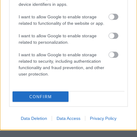
device identifiers in apps.
I want to allow Google to enable storage
related to functionality of the website or app.
Ο εντυπωσιακός βράχος στην παραλία της Πρέβελης (πηγή:
I want to allow Google to enable storage
Shutterstock)
related to personalization.
Στην Πρέβελη μπορείτε να φτάσετε με διάφορους
I want to allow Google to enable storage
τρόπους: οδικώς μέχρι τη Μονή Πρέβελης κι από εκεί να
related to security, including authentication
ακολουθήσετε το μονοπάτι, διάρκειας περίπου 20
functionality and fraud prevention, and other
user protection.
λεπτών, το οποίο οδηγεί στην παραλία. Το μονοπάτι
προσφέρει μοναδική θέα από ψηλά. Επίσης, υπάρχει ένα
σύντομο μονοπάτι για την παραλία από το κοντινό
CONFIRM
Δρυμισκιανό Αμμούδι. Εναλλακτικά, μπορείτε να
φτάσετε στην Πρέβελη με καραβάκι από τον Πλακιά.
Data Deletion
Data Access
Privacy Policy