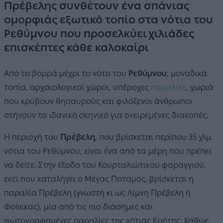
Πρέβελης συνθέτουν ένα σπάνιας
ομορφιάς εξωτικό τοπίο στα νότια του
Ρεθύμνου που προσελκύει χιλιάδες
επισκέπτες κάθε καλοκαίρι
Από το βορρά μέχρι το νότο του
Ρεθύμνου
, μοναδικά
τοπία, αρχαιολογικοί χώροι, υπέροχες
παραλίες
, χωριά
που κρύβουν θησαυρούς και φιλόξενοι άνθρωποι
στήνουν το ιδανικό σκηνικό για ονειρεμένες διακοπές.
Η περιοχή του
Πρέβελη
, που βρίσκεται περίπου 35 χλμ.
νότια του Ρεθύμνου, είναι ένα από τα μέρη που πρέπει
να δείτε. Στην έξοδο του Κουρταλιώτικου φαραγγιού,
εκεί που καταλήγει ο Μέγας Ποταμός, βρίσκεται η
παραλία Πρέβελη (γνωστή κι ως Λίμνη Πρέβελη ή
Φοίνικας), μία από τις πιο διάσημες και
φωτογραφημένες παραλίες της νότιας Κρήτης. Καθώς