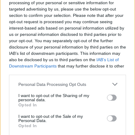
processing of your personal or sensitive information for
Η εξερεύνηση αυτής της καταπράσινης περιοχής είναι
targeted advertising by us, please use the below opt-out
section to confirm your selection. Please note that after your
γεμάτη εκπλήξεις. Μπορείτε να κολυμπήσετε στα
opt-out request is processed you may continue seeing
κρυστάλλινα νερά του Λιβυκού ή στα γλυκά νερά της
interest-based ads based on personal information utilized by
λιμνοθάλασσας και να κάνετε μια βόλτα με τα πόδια ή
us or personal information disclosed to third parties prior to
your opt-out. You may separately opt-out of the further
με θαλάσσιο ποδήλατο κατά μήκος του ποταμού, μέσα
disclosure of your personal information by third parties on the
από τα φοινικόδεντρα μέχρι το φαράγγι Κουρταλιώτη.
IAB’s list of downstream participants. This information may
also be disclosed by us to third parties on the
IAB’s List of
Downstream Participants
that may further disclose it to other
third parties.
Please note that this website/app uses one or more Google
Personal Data Processing Opt Outs
services and may gather and store information including but
not limited to your visit or usage behaviour. You may click to
I want to opt-out of the Sharing of my
personal data.
grant or deny consent to Google and its third-party tags to
Opted In
use your data for below specified purposes in below Google
consent section.
I want to opt-out of the Sale of my
Personal Data.
Opted In