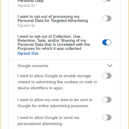
Personal Data.
Αυγούστου. Στο μεγαλύτερο γλέντι του χωριού θα
Opted In
δοκιμάσετε καράβολες (μεγάλα σαλιγγάρια), σκορδαλιά,
I want to opt-out of processing my
αμπελοφάσουλα, ρεβύθια στο φούρνο και ντόπιο κρασί.
Personal Data for Targeted Advertising.
Opted In
I want to opt-out of Collection, Use,
Retention, Sale, and/or Sharing of my
Personal Data that Is Unrelated with the
Purposes for which it was collected.
Opted Out
Google consents
I want to allow Google to enable storage
related to advertising like cookies on web or
device identifiers in apps.
I want to allow my user data to be sent to
Για καφέ απέναντι από την εκκλησία της Αγίας Τριάδας (πηγή:
Google for online advertising purposes.
Shutterstock)
I want to allow Google to send me
personalized advertising.
Αν σας αρέσει η πεζοπορία, αξίζει να ακολουθήσετε το