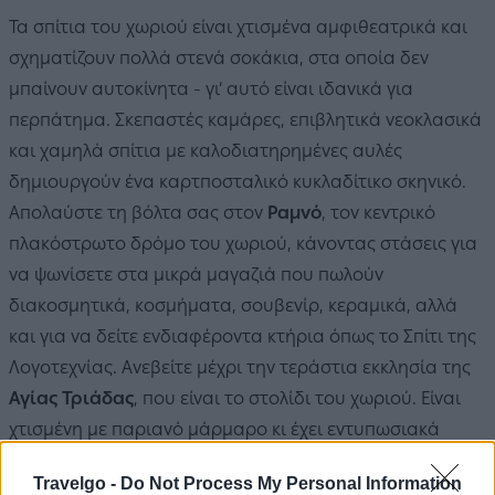
Τα σπίτια του χωριού είναι χτισμένα αμφιθεατρικά και
σχηματίζουν πολλά στενά σοκάκια, στα οποία δεν
μπαίνουν αυτοκίνητα - γι’ αυτό είναι ιδανικά για
περπάτημα. Σκεπαστές καμάρες, επιβλητικά νεοκλασικά
και χαμηλά σπίτια με καλοδιατηρημένες αυλές
δημιουργούν ένα καρτποσταλικό κυκλαδίτικο σκηνικό.
Απολαύστε τη βόλτα σας στον
Ραμνό
, τον κεντρικό
πλακόστρωτο δρόμο του χωριού, κάνοντας στάσεις για
να ψωνίσετε στα μικρά μαγαζιά που πωλούν
διακοσμητικά, κοσμήματα, σουβενίρ, κεραμικά, αλλά
και για να δείτε ενδιαφέροντα κτήρια όπως το Σπίτι της
Λογοτεχνίας. Ανεβείτε μέχρι την τεράστια εκκλησία της
Αγίας Τριάδας
, που είναι το στολίδι του χωριού. Είναι
χτισμένη με παριανό μάρμαρο κι έχει εντυπωσιακά
καμπαναριά.
Travelgo -
Do Not Process My Personal Information