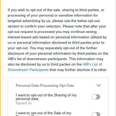
If you wish to opt-out of the sale, sharing to third parties, or
processing of your personal or sensitive information for
targeted advertising by us, please use the below opt-out
section to confirm your selection. Please note that after your
opt-out request is processed you may continue seeing
interest-based ads based on personal information utilized by
us or personal information disclosed to third parties prior to
your opt-out. You may separately opt-out of the further
disclosure of your personal information by third parties on the
IAB’s list of downstream participants. This information may
also be disclosed by us to third parties on the
IAB’s List of
Downstream Participants
that may further disclose it to other
Η εκκλησία της Αγίας Τριάδας (πηγή: Shutterstock)
third parties.
Καθίστε για καφέ σε μία από τις γραφικές πλατείες και
Please note that this website/app uses one or more Google
Personal Data Processing Opt Outs
δοκιμάστε τις παραδοσιακές γεύσεις στα ταβερνάκια
services and may gather and store information including but
not limited to your visit or usage behaviour. You may click to
I want to opt-out of the Sharing of my
του χωριού. Στις Λεύκες, εκτός από διάφορες
personal data.
grant or deny consent to Google and its third-party tags to
εκδηλώσεις που διοργανώνει ο πολιτιστικός Σύλλογος
Opted In
use your data for below specified purposes in below Google
ΥΡΙΑ, γίνεται και η Γιορτή του Καράβολα, στο τέλος
consent section.
I want to opt-out of the Sale of my