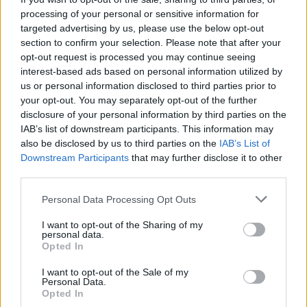
processing of your personal or sensitive information for
targeted advertising by us, please use the below opt-out
section to confirm your selection. Please note that after your
opt-out request is processed you may continue seeing
interest-based ads based on personal information utilized by
us or personal information disclosed to third parties prior to
your opt-out. You may separately opt-out of the further
disclosure of your personal information by third parties on the
IAB’s list of downstream participants. This information may
also be disclosed by us to third parties on the
IAB’s List of
Downstream Participants
that may further disclose it to other
third parties.
Please note that this website/app uses one or more Google
Personal Data Processing Opt Outs
services and may gather and store information including but
not limited to your visit or usage behaviour. You may click to
I want to opt-out of the Sharing of my
personal data.
grant or deny consent to Google and its third-party tags to
Opted In
Πηγή: Shutterstock
use your data for below specified purposes in below Google
consent section.
I want to opt-out of the Sale of my
Η παραλία είναι μεγάλη (εκτείνεται περίπου σε ένα
Personal Data.
Opted In
χιλιόμετρο) και αμμώδης (αλλά έχει και σημεία με