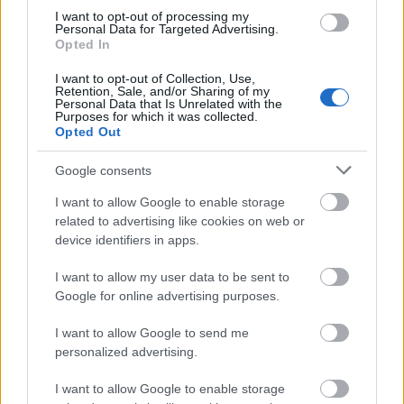
χαλίκια). Εδώ θα βρείτε όλα όσα χρειάζεστε για τις
I want to opt-out of processing my
Personal Data for Targeted Advertising.
διακοπές σας. Η παραλία είναι οργανωμένη με
Opted In
ξαπλώστρες, ομπρέλες, ταβέρνες, beach bars και
I want to opt-out of Collection, Use,
θαλάσσια σπορ, ενώ γύρω από αυτή λειτουργούν
Retention, Sale, and/or Sharing of my
Personal Data that Is Unrelated with the
ξενοδοχεία και ενοικιαζόμενα δωμάτια.
Purposes for which it was collected.
Opted Out
Είναι προσβάσιμη με αυτοκίνητο, αλλά και με βάρκα
Google consents
από την Πάργα. Αν θέλετε να χαλαρώσετε χωρίς
I want to allow Google to enable storage
πολυκοσμοσμία, προτιμήστε το αριστερό, μη
related to advertising like cookies on web or
οργανωμένο άκρο της παραλίας (πρόσβαση από την
device identifiers in apps.
Αγία Κυριακή). Ο Λύχνος έχει και δύο μικρά θαλάσσια
I want to allow my user data to be sent to
σπήλαια που αξίζει να ανακαλύψετε.
Google for online advertising purposes.
I want to allow Google to send me
personalized advertising.
I want to allow Google to enable storage