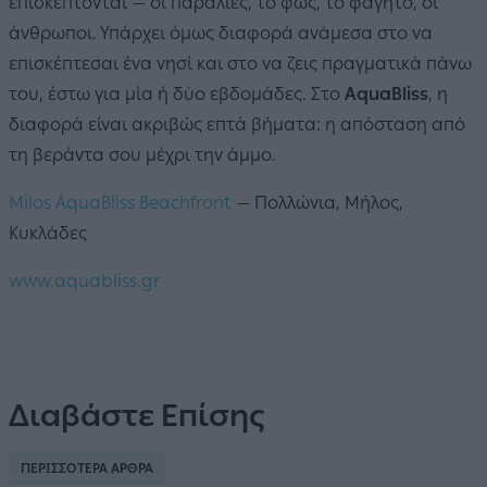
επισκέπτονται — οι παραλίες, το φως, το φαγητό, οι
άνθρωποι. Υπάρχει όμως διαφορά ανάμεσα στο να
επισκέπτεσαι ένα νησί και στο να ζεις πραγματικά πάνω
του, έστω για μία ή δύο εβδομάδες. Στο
AquaBliss
, η
διαφορά είναι ακριβώς επτά βήματα: η απόσταση από
τη βεράντα σου μέχρι την άμμο.
Milos AquaBliss Beachfront
— Πολλώνια, Μήλος,
Κυκλάδες
www.aquabliss.gr
Διαβάστε Επίσης
ΠΕΡΙΣΣΟΤΕΡΑ ΑΡΘΡΑ