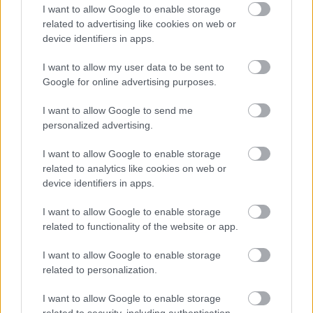
I want to allow Google to enable storage
με το αυτοκίνητο — πήγαινε νωρίς, όταν ο λευκός
related to advertising like cookies on web or
ηφαιστειακός βράχος λάμπει στο πρωινό φως. Ο
device identifiers in apps.
Φυροπόταμος και ο Παπάφραγκας κρύβουν μερικές
I want to allow my user data to be sent to
από τις πιο εντυπωσιακές βουτιές του νησιού. Η
Google for online advertising purposes.
βαρκάδα στο Κλέφτικο, το παλιό λημέρι των πειρατών
με τους σμιλεμένους βράχους και τις γαλαζοπράσινες
I want to allow Google to send me
personalized advertising.
σπηλιές, είναι εκδρομή ζωής. Και όταν πέφτει το βράδυ,
η Πλάκα, η πρωτεύουσα του νησιού, ανταμείβει τους
I want to allow Google to enable storage
περιπατητές με ασβεστωμένα σοκάκια και ένα από τα
related to analytics like cookies on web or
device identifiers in apps.
σπουδαιότερα ηλιοβασιλέματα των Κυκλάδων, ενώ το
Κλήμα, ο ψαράδικος οικισμός με τα πολύχρωμα
I want to allow Google to enable storage
σύρματα στο κύμα, μοιάζει βγαλμένο από πίνακα
related to functionality of the website or app.
ζωγραφικής.
I want to allow Google to enable storage
related to personalization.
Κι έπειτα, όποια κατεύθυνση κι αν πήρε η μέρα,
επιστρέφεις στην Πολλώνια — για δείπνο στο λιμανάκι,
I want to allow Google to enable storage
related to security, including authentication