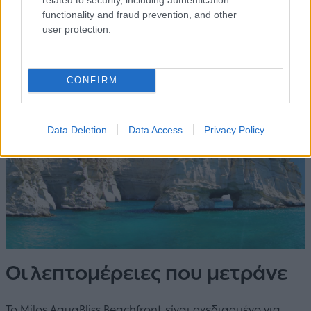
για τον ήχο των μικρών κυμάτων, σε ένα σπίτι όπου η
functionality and fraud prevention, and other
θάλασσα είναι το τελευταίο πράγμα που ακούς πριν
user protection.
κοιμηθείς.
CONFIRM
Data Deletion
Data Access
Privacy Policy
Οι λεπτομέρειες που μετράνε
Το Milos AquaBliss Beachfront είναι σχεδιασμένο για