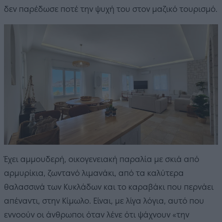
δεν παρέδωσε ποτέ την ψυχή του στον μαζικό τουρισμό.
Έχει αμμουδερή, οικογενειακή παραλία με σκιά από
αρμυρίκια, ζωντανό λιμανάκι, από τα καλύτερα
θαλασσινά των Κυκλάδων και το καραβάκι που περνάει
απέναντι, στην Κίμωλο. Είναι, με λίγα λόγια, αυτό που
εννοούν οι άνθρωποι όταν λένε ότι ψάχνουν «την