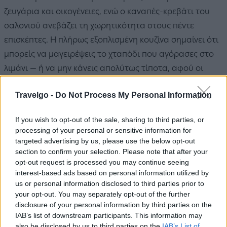
ζευγάρια και οικογένειες, ενώ ο καναπές-κρεβάτι του
σαλονιού ανεβάζει τη χωρητικότητα στους πέντε
επισκέπτες. Η πλήρως εξοπλισμένη κουζίνα σημαίνει ότι
μπορείς να μαγειρέψεις το χταπόδι που αγόρασες στο
λιμάνι — ή να μην κάνεις απολύτως τίποτα, αφού οι
ταβέρνες της Πολλώνιας απέχουν μια βόλτα ξυπόλητος.
Travelgo -
Do Not Process My Personal Information
Και για μεγαλύτερες οικογένειες ή παρέες υπάρχει μια
διακριτικά γενναιόδωρη επιλογή: τρίτο υπνοδωμάτιο με
If you wish to opt-out of the sale, sharing to third parties, or
δικό του μπάνιο, διαθέσιμο κατόπιν αιτήματος.
processing of your personal or sensitive information for
targeted advertising by us, please use the below opt-out
section to confirm your selection. Please note that after your
opt-out request is processed you may continue seeing
interest-based ads based on personal information utilized by
us or personal information disclosed to third parties prior to
your opt-out. You may separately opt-out of the further
disclosure of your personal information by third parties on the
IAB’s list of downstream participants. This information may
also be disclosed by us to third parties on the
IAB’s List of