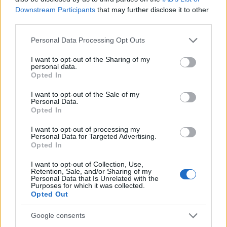
Downstream Participants
that may further disclose it to other
third parties.
Please note that this website/app uses one or more Google
Personal Data Processing Opt Outs
services and may gather and store information including but
Μέρες που σχεδιάζονται μόνες
not limited to your visit or usage behaviour. You may click to
I want to opt-out of the Sharing of my
personal data.
τους
grant or deny consent to Google and its third-party tags to
Opted In
use your data for below specified purposes in below Google
consent section.
I want to opt-out of the Sale of my
Η ομορφιά της διαμονής στην Πολλώνια είναι ότι η
Personal Data.
Opted In
Μήλος οργανώνεται γύρω σου. Κάποιες μέρες δεν θα
φύγεις καθόλου από τη βεράντα — και η βεράντα,
I want to opt-out of processing my
Personal Data for Targeted Advertising.
μεγάλη και ανοιχτή στη θάλασσα, έχει πολύ πειστικά
Opted In
επιχειρήματα. Μεγάλα μεσημεριανά, ένα βιβλίο το
I want to opt-out of Collection, Use,
απόγευμα, ηλιοβασίλεμα με ένα ποτήρι Ασύρτικο καθώς
Retention, Sale, and/or Sharing of my
Personal Data that Is Unrelated with the
ο κόλπος γίνεται χρυσός.
Purposes for which it was collected.
Opted Out
Άλλες μέρες, το νησί σε καλεί. Το Σαρακήνικο, ίσως το πιο
Google consents
φωτογραφημένο τοπίο του Αιγαίου, απέχει λίγα λεπτά