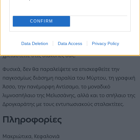
όλα τα σημαντικά αξιοθέατα της Κεφαλονιάς.
Το χωριό Μακριώτικα διαθέτει ένα μουσείο ελιάς, μία
CONFIRM
ταβέρνα, ένα παραδοσιακό καφενείο και μία παιδική
χαρά. Η Αγία Ευφημία είναι το πλησιέστερο
Data Deletion
Data Access
Privacy Policy
πολυσύχναστο λιμάνι όπου θα βρείτε ό,τι μπορεί να
χρειαστείτε στις διακοπές σας.
Φυσικά, δεν θα παραλείψετε να επισκεφθείτε την
παγκοσμίως διάσημη παραλία του Μύρτου, τη γραφική
Άσσο, την πανέμορφη Αντίσαμο, το μοναδικό
λιμνοσπήλαιο της Μελισσάνης, αλλά και το σπήλαιο της
Δρογκαράτης με τους εντυπωσιακούς σταλακτίτες.
Πληροφορίες
Μακριώτικα, Κεφαλονιά