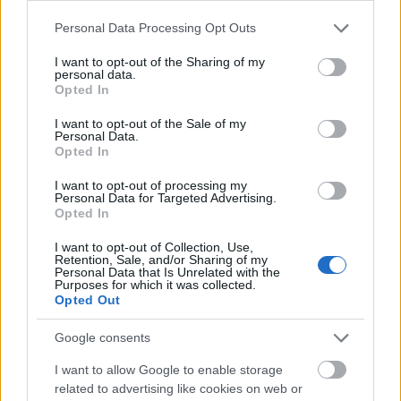
Please note that this website/app uses one or more Google
Personal Data Processing Opt Outs
services and may gather and store information including but
not limited to your visit or usage behaviour. You may click to
I want to opt-out of the Sharing of my
personal data.
grant or deny consent to Google and its third-party tags to
Opted In
use your data for below specified purposes in below Google
consent section.
I want to opt-out of the Sale of my
Personal Data.
Opted In
Το Amarianos Villas θα σας φιλοξενήσει με τον καλύτερο
I want to opt-out of processing my
Personal Data for Targeted Advertising.
τρόπο σε ένα απόλυτα ασφαλές και ιδιωτικό
Opted In
περιβάλλον.
I want to opt-out of Collection, Use,
Retention, Sale, and/or Sharing of my
Οι βίλες διαθέτουν ηλεκτρικά παντζούρια και σίτες,
Personal Data that Is Unrelated with the
Purposes for which it was collected.
καθώς και γκαράζ με τηλεχειριστήριο που μπορεί να
Opted Out
φιλοξενήσει το αυτοκίνητο ή το σκάφος σας. Επιπλέον,
Google consents
υπάρχει πλυντήριο που μπορείτε να χρησιμοποιήσετε
I want to allow Google to enable storage
κατά τη διάρκεια της διαμονής σας και πολλές ακόμη
related to advertising like cookies on web or
ανέσεις.