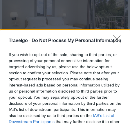
Travelgo -
Do Not Process My Personal Information
If you wish to opt-out of the sale, sharing to third parties, or
processing of your personal or sensitive information for
Το τρίτο υπνοδωμάτιο, που βρίσκεται στο ισόγειο,
targeted advertising by us, please use the below opt-out
διαθέτει δύο μονά κρεβάτια που μπορούν να ενωθούν
section to confirm your selection. Please note that after your
opt-out request is processed you may continue seeing
και έχει κι αυτό το δικό του ιδιωτικό μπάνιο με
interest-based ads based on personal information utilized by
μπανιέρα.
us or personal information disclosed to third parties prior to
your opt-out. You may separately opt-out of the further
disclosure of your personal information by third parties on the
IAB’s list of downstream participants. This information may
also be disclosed by us to third parties on the
IAB’s List of
Downstream Participants
that may further disclose it to other
third parties.