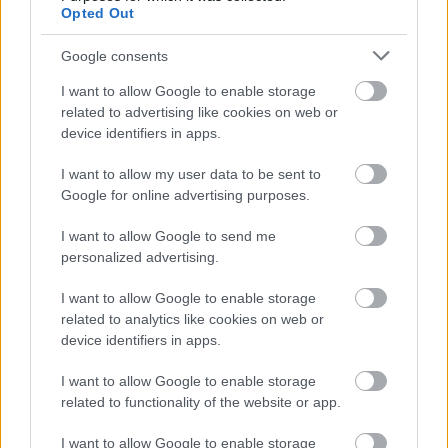
Opted Out
#4
Google consents
Επίσκεψη στο Αρχαιολογικό Μουσείο Χανίων
I want to allow Google to enable storage
related to advertising like cookies on web or
Η Κρήτη και τα Χανιά έχουν πλούσια ιστορία και
device identifiers in apps.
αρχαιολογία, την οποία θα έχετε την ευκαιρία να
I want to allow my user data to be sent to
μάθετε αν επισκεφτείτε το αρχαιολογικό μουσείο
Google for online advertising purposes.
Χανίων. Το εμβληματικό κτίριο βρίσκεται στην Χαλέπα
I want to allow Google to send me
και παρουσιάζει το πλούσιο αρχαιολογικό απόθεμα των
personalized advertising.
Χανίων. Χαρακτηριστικά αναφέρουμε ότι η μόνιμα
έκθεση έχει περίπου 3.500 αντικείμενα. Οι λάτρεις της
I want to allow Google to enable storage
related to analytics like cookies on web or
ιστορίας μπορούν να συνδυάσουν το Αρχαιολογικό
device identifiers in apps.
Μουσείο με το Μουσείο Ελευθέριου Βενιζέλου.
Πρόκειται για την οικία του Βενιζέλου, ένα αρχοντικό
I want to allow Google to enable storage
related to functionality of the website or app.
του 19ου αιώνα, που αποτελεί σημείο συνάντησης για
όσους θέλουν να έρθουν σε επαφή με τη νεότερη
I want to allow Google to enable storage