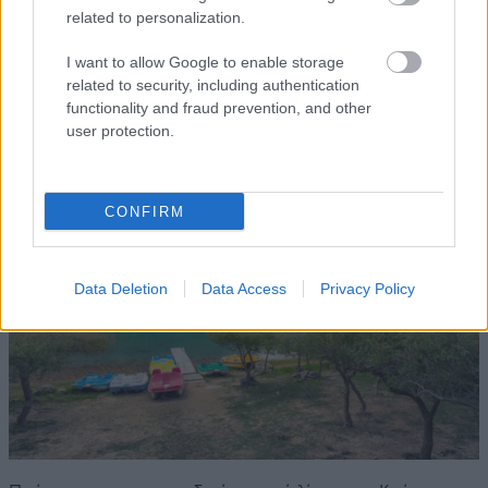
ελληνική ιστορία.
related to personalization.
I want to allow Google to enable storage
#5
related to security, including authentication
functionality and fraud prevention, and other
Κάντε θαλάσσιο ποδήλατο στην Λίμνη Κουρνά
user protection.
CONFIRM
Data Deletion
Data Access
Privacy Policy