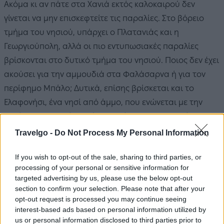
Ακόμα κι αν πάτε στα Χανιά εκτός καλοκαιρού δεν
γίνεται να μην επισκεφτείτε τις παραλίες. Στο βόρειο
τμήμα του νησιού, υπάρχει ο Πλατανιάς και η
Γεωργιούπολη, αλλά οι πιο εντυπωσιακές παραλίες
βρίσκονται στο δυτικό τμήμα του νησιού. Ποιος δεν έχει
ακούσει για την αμμουδιά στα Φαλάσαρνα ή για τον
περίφημο Μπάλο; Δυτικά, επίσης βρίσκεται και το
Ελαφονήσι, ένα νησί από άμμο, που ενώνεται με την
ακτή με μια στενή αμμώδη λωρίδα, και το Κεδρόδασος,
δύο ακόμα ξακουστές παραλίες των Χανίων.
Travelgo -
Do Not Process My Personal Information
#3
If you wish to opt-out of the sale, sharing to third parties, or
processing of your personal or sensitive information for
Περιήγηση στον Βάμο
targeted advertising by us, please use the below opt-out
section to confirm your selection. Please note that after your
opt-out request is processed you may continue seeing
interest-based ads based on personal information utilized by
us or personal information disclosed to third parties prior to