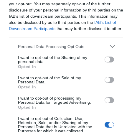
your opt-out. You may separately opt-out of the further
disclosure of your personal information by third parties on the
IAB’s list of downstream participants. This information may
also be disclosed by us to third parties on the
IAB’s List of
Downstream Participants
that may further disclose it to other
third parties.
Please note that this website/app uses one or more Google
Personal Data Processing Opt Outs
services and may gather and store information including but
Μόλις 25 χλμ έξω από τα Χανιά βρίσκεται ο Βάμος, ένας
not limited to your visit or usage behaviour. You may click to
I want to opt-out of the Sharing of my
personal data.
grant or deny consent to Google and its third-party tags to
οικισμός που περιβάλλεται από άγρια φύση και είναι
Opted In
use your data for below specified purposes in below Google
γεμάτος ιστορία. Πρόκειται για ένα στολίδι των Χανίων
consent section.
I want to opt-out of the Sale of my
και όποιος το επισκεφτεί θα έχει την ευκαιρία να δει την
Personal Data.
Opted In
πλούσια αρχιτεκτονική του, αλλά και να μάθει τη
σημασία του χωριού. Κατά τη διάρκεια της
I want to opt-out of processing my
Personal Data for Targeted Advertising.
Τουρκοκρατίας, ένας πασάς επέλεξε τον Βάμο ως έδρα
Opted In
του, αλλά οι κάτοικοι του χωριού πάλεψαν την τουρκική
I want to opt-out of Collection, Use,
κυριαρχία με τους αγώνες του 1896 να τους
Retention, Sale, and/or Sharing of my
Personal Data that Is Unrelated with the
απαλλάσσουν από τους Τούρκους.
Purposes for which it was collected.