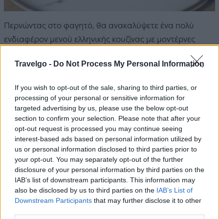
Περνώντας στο φαγητό, θα ανακαλύψετε ένα πολύ
ενδιαφέρον μενού ελληνικής κουζίνας με μοντέρνες
πινελιές και δημιουργικές ανησυχίες. Η σαλάτα caesar
Travelgo -
Do Not Process My Personal Information
με μαγιονέζα από χέλι, η παντζαροσαλάτα
τριαντάφυλλο και το κοφτό μακαρονάκι με μοσχαρίσια
If you wish to opt-out of the sale, sharing to third parties, or
μάγουλα, μανιτάρια και κρέμα γραβιέρας είναι μερικά
processing of your personal or sensitive information for
μόνο από τα πιάτα που ξεχωρίζουν.
targeted advertising by us, please use the below opt-out
section to confirm your selection. Please note that after your
opt-out request is processed you may continue seeing
interest-based ads based on personal information utilized by
us or personal information disclosed to third parties prior to
your opt-out. You may separately opt-out of the further
disclosure of your personal information by third parties on the
IAB’s list of downstream participants. This information may
also be disclosed by us to third parties on the
IAB’s List of
Downstream Participants
that may further disclose it to other
third parties.