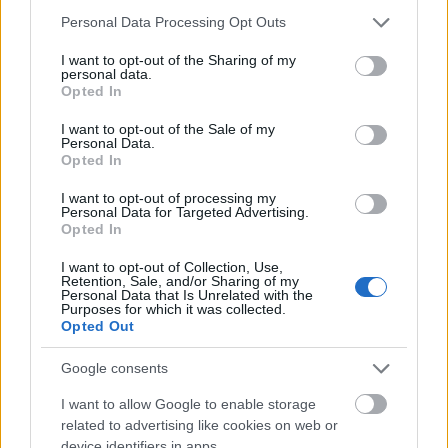
Please note that this website/app uses one or more Google
Personal Data Processing Opt Outs
services and may gather and store information including but
not limited to your visit or usage behaviour. You may click to
I want to opt-out of the Sharing of my
personal data.
grant or deny consent to Google and its third-party tags to
Opted In
use your data for below specified purposes in below Google
Λευκά, κόκκινα και ροζέ κρασιά, αλλά και ψητή ρακή και
consent section.
I want to opt-out of the Sale of my
Personal Data.
οινόμελο, θα συνοδεύσουν ιδανικά τις επιλογές σας.
Opted In
Μην παραλείψετε να ολοκληρώσετε το γεύμα σας με τα
I want to opt-out of processing my
ευφάνταστα γλυκά τους.
Personal Data for Targeted Advertising.
Opted In
Αν αναζητάτε μια ξεχωριστή γευστική εμπειρία στην
I want to opt-out of Collection, Use,
Αράχωβα, τότε πρέπει σίγουρα να επισκεφθείτε το Skala
Retention, Sale, and/or Sharing of my
Personal Data that Is Unrelated with the
Up For Food. Οι εξαιρετικές γεύσεις και η φιλική
Purposes for which it was collected.
Opted Out
ατμόσφαιρα θα σας κερδίσουν και θα σας κάνουν να
θέλετε να επιστρέψετε σύντομα.
Google consents
I want to allow Google to enable storage
related to advertising like cookies on web or
device identifiers in apps.