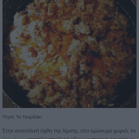
Πηγή: Το Τσαρδάκι
Στην ανατολική όχθη της λίμνης, στο ομώνυμο χωριό, το