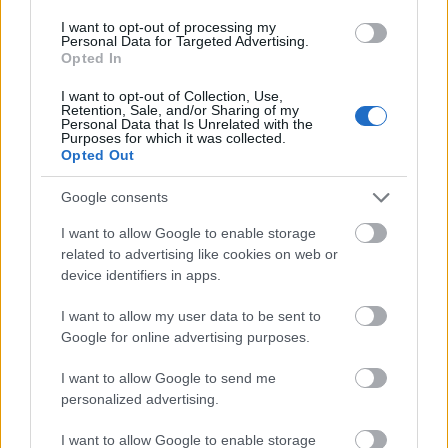
I want to opt-out of processing my
Personal Data for Targeted Advertising.
Opted In
I want to opt-out of Collection, Use,
Πηγή: Μανιτάρι
Retention, Sale, and/or Sharing of my
Personal Data that Is Unrelated with the
Purposes for which it was collected.
Στον κεντρικό δρόμο λίγο πριν από το Νεοχώρια, το
Opted Out
Μανιτάρι
προσφέρει μια μεγάλη ποικιλία από
Google consents
παραδοσιακά, σπιτικά εδέσματα. Δοκιμάστε
I want to allow Google to enable storage
αγριογούρουνο με χυλοπίτες, γίδα βραστή, κόκορα
related to advertising like cookies on web or
κρασάτο, αρνάκι γάστρας και πρασοτηγανιά δίπλα στις
device identifiers in apps.
τζαμαρίες με θέα στη λίμνη. Μη χάσετε τη
I want to allow my user data to be sent to
μανιταρόσουπα με φρέσκα άγρια μανιτάρια της
Google for online advertising purposes.
περιοχής.
I want to allow Google to send me
personalized advertising.
I want to allow Google to enable storage