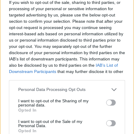
If you wish to opt-out of the sale, sharing to third parties, or
Φαγοπότι
σερβίρει παραδοσιακή κουζίνα της περιοχής,
processing of your personal or sensitive information for
αλλά και πιο δημιουργικές γεύσεις. Τοπικές πρώτες ύλες
targeted advertising by us, please use the below opt-out
δημιουργούν νόστιμα και ιδιαίτερα πιάτα, με έμφαση
section to confirm your selection. Please note that after your
opt-out request is processed you may continue seeing
στην τοπική γαστρονομία της λίμνης Πλαστήρα. Μία
interest-based ads based on personal information utilized by
από τις σπεσιαλιτέ του εστιατορίου είναι το
us or personal information disclosed to third parties prior to
αγριογούρουνο με δαμάσκηνα και κάστανα, που
your opt-out. You may separately opt-out of the further
disclosure of your personal information by third parties on the
σερβίρεται μετά τον Οκτώβριο, όταν δηλαδή οι
IAB’s list of downstream participants. This information may
θεσσαλικές καστανιές δίνουν τον υπέροχο καρπό τους.
also be disclosed by us to third parties on the
IAB’s List of
Τα γλυκά είναι σπιτικά, το μπαρ φιλόξενο με «ψαγμένη»
Downstream Participants
that may further disclose it to other
third parties.
μουσική και η κάβα ενδιαφέρουσα.
Please note that this website/app uses one or more Google
Personal Data Processing Opt Outs
Μανιτάρι
services and may gather and store information including but
not limited to your visit or usage behaviour. You may click to
I want to opt-out of the Sharing of my
personal data.
grant or deny consent to Google and its third-party tags to
Opted In
use your data for below specified purposes in below Google
consent section.
I want to opt-out of the Sale of my
Personal Data.
Opted In