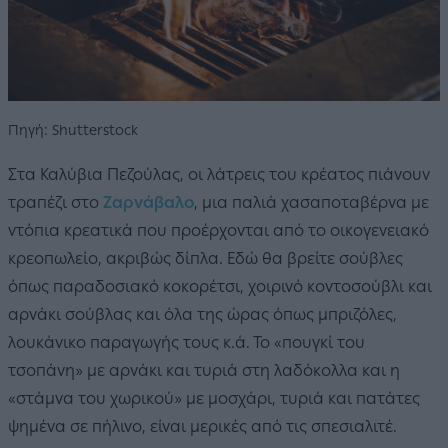
Πηγή: Shutterstock
Στα Καλύβια Πεζούλας, οι λάτρεις του κρέατος πιάνουν
τραπέζι στο
Ζαρνάβαλο
, μια παλιά χασαποταβέρνα με
ντόπια κρεατικά που προέρχονται από το οικογενειακό
κρεοπωλείο, ακριβώς δίπλα. Εδώ θα βρείτε σούβλες
όπως παραδοσιακό κοκορέτσι, χοιρινό κοντοσούβλι και
αρνάκι σούβλας και όλα της ώρας όπως μπριζόλες,
λουκάνικο παραγωγής τους κ.ά. Το «πουγκί του
τσοπάνη» με αρνάκι και τυριά στη λαδόκολλα και η
«στάμνα του χωρικού» με μοσχάρι, τυριά και πατάτες
ψημένα σε πήλινο, είναι μερικές από τις σπεσιαλιτέ.