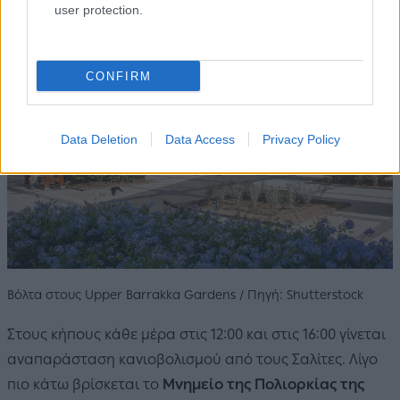
user protection.
CONFIRM
Data Deletion
Data Access
Privacy Policy
Βόλτα στους Upper Barrakka Gardens / Πηγή: Shutterstock
Στους κήπους κάθε μέρα στις 12:00 και στις 16:00 γίνεται
αναπαράσταση κανιοβολισμού από τους Σαλίτες. Λίγο
πιο κάτω βρίσκεται το
Μνημείο της Πολιορκίας της