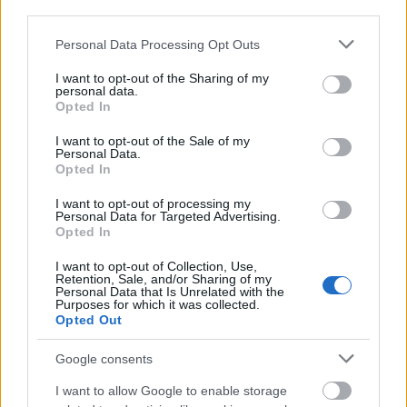
third parties.
Please note that this website/app uses one or more Google
Personal Data Processing Opt Outs
services and may gather and store information including but
not limited to your visit or usage behaviour. You may click to
I want to opt-out of the Sharing of my
personal data.
grant or deny consent to Google and its third-party tags to
Opted In
use your data for below specified purposes in below Google
consent section.
I want to opt-out of the Sale of my
Personal Data.
Opted In
I want to opt-out of processing my
Personal Data for Targeted Advertising.
Opted In
I want to opt-out of Collection, Use,
Τα φωτεινά στενά στη Βαλέτα / Πηγή: Shutterstock
Retention, Sale, and/or Sharing of my
Personal Data that Is Unrelated with the
Purposes for which it was collected.
Η Βασιλική της Παναγίας του Όρους
Opted Out
Κάρμελ
Google consents
Η
Βασιλική της Παναγίας του Όρους Κάρμελ
, μια
I want to allow Google to enable storage