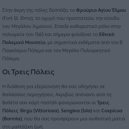
Στην άκρη της πόλης δεσπόζει το
Φρούριο Αγίου Έλμου
(Fort St. Elmo), το οχυρό που προστατεύει την είσοδο
του Μεγάλου Λιμανιού. Έπαιξε καθοριστικό ρόλο στην
πολιορκία του 1565 και σήμερα φιλοξενεί το
Εθνικό
Πολεμικό Μουσείο
, με σημαντικά εκθέματα από τον Β’
Παγκόσμιο Πόλεμο και τον Μεγάλο Πολιορκητικό
Πόλεμο.
Οι Τρεις Πόλεις
Η διάθεση για εξερεύνηση θα σας οδηγήσει σε
θαλάσσιες περιηγήσεις. Ακριβώς απέναντι από τη
Βαλέτα σαν καρτ ποστάλ φανερώνονται οι
Τρεις
Πόλεις
:
Birgu (Vittoriosa)
,
Senglea (Isla)
και
Cospicua
(Bormla)
, που θα σας προσφέρουν μια αυθεντική ματιά
στη μαλτέζικη ζωή.