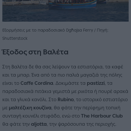
Εξορμήσεις με το παραδοσιακό Dgħajsa Ferry / Πηγή:
Shutterstock
Έξοδος στη Βαλέτα
Στη Βαλέτα δε θα σας λείψουν τα εστιατόρια, τα καφέ
και τα μπαρ. Ένα από τα πιο παλιά μαγαζιά της πόλης
είναι το
Caffe Cordina
. Δοκιμάστε τα
pastizzi
, τα
παραδοσιακά πιτάκια γεμιστά με ρικότα ή πουρέ αρακά
και τα γλυκά κανόλι. Στο
Rubino
, το ιστορικό εστιατόριο
με
μαλτέζικη κουζίνα
, θα φάτε την περίφημη τοπική
συνταγή κουνέλι στιφάδο, ενώ στο
The Harbour Club
θα φάτε την
aljotta
, την ψαρόσουπα της περιοχής.