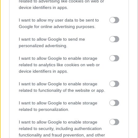
ρωμαιοκαθολική μικρή βασιλική αφιερωμένη στην
related to advertising like cookies on web or
device identifiers in apps.
Παναγία του Όρους Κάρμελ, είναι σημα κατατεθέν της
πόλης, με τον τρούλο της να φαίνεται από τα δρομάκια.
I want to allow my user data to be sent to
Ανακατασκευάστηκε μετά τον Β' Παγκόσμιο Πόλεμο,
Google for online advertising purposes.
όπου συντηρήθηκαν τα μαρμάρινα δάπεδα και η
I want to allow Google to send me
αγιογραφία της Παναγίας.
personalized advertising.
Οι Upper και Lower Barrakka Gardens
I want to allow Google to enable storage
related to analytics like cookies on web or
device identifiers in apps.
Με πανοραμική θέα στο Μεγάλο Λιμάνι και τις Τρεις
πόλεις, υπέροχα φυτά και λουλούδια, οι
Upper
I want to allow Google to enable storage
Barrakka Gardens
είναι από τα πιο όμορφα σημεία για
related to functionality of the website or app.
βόλτα, ειδικά πριν δύσει ο ήλιος. Το Μνημείο του
Sir
I want to allow Google to enable storage
Alexander Ball
με αρχαιοελληνικό χαρακτήρα, δεσπόζει
related to personalization.
σε κεντρικό σημείο των
Lower Barrakka Gardens
,
I want to allow Google to enable storage
αφιερωμένο στον Βρετανό ναύαρχο, τον πρώτο
related to security, including authentication
Πολιτικό Επτίτροπο της Μάλτας.
functionality and fraud prevention, and other