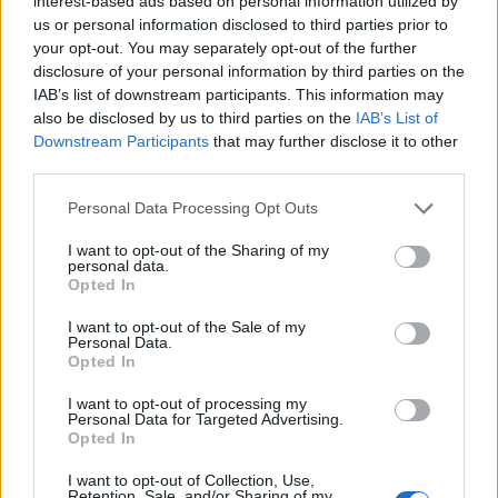
interest-based ads based on personal information utilized by
us or personal information disclosed to third parties prior to
your opt-out. You may separately opt-out of the further
disclosure of your personal information by third parties on the
IAB’s list of downstream participants. This information may
also be disclosed by us to third parties on the
IAB’s List of
Downstream Participants
that may further disclose it to other
third parties.
Please note that this website/app uses one or more Google
Personal Data Processing Opt Outs
services and may gather and store information including but
not limited to your visit or usage behaviour. You may click to
I want to opt-out of the Sharing of my
personal data.
grant or deny consent to Google and its third-party tags to
Opted In
use your data for below specified purposes in below Google
Πηγή: Shutterstock
consent section.
I want to opt-out of the Sale of my
Personal Data.
Περισσότερες από 12 θερμές πηγές βρίσκονται στους
Opted In
λόφους του
Pamukkale Natural Park
, που αποτελεί ένα
I want to opt-out of processing my
μνημείο παγκόσμιας κληρονομιάς της UNESCO στη
Personal Data for Targeted Advertising.
Opted In
νοτιοδυτική
Τουρκία
. Τα ασβεστολιθικά πετρώματα με
τα ιαματικά νερά τα οποία εδώ κι αιώνες αναβλύζουν
I want to opt-out of Collection, Use,
Retention, Sale, and/or Sharing of my