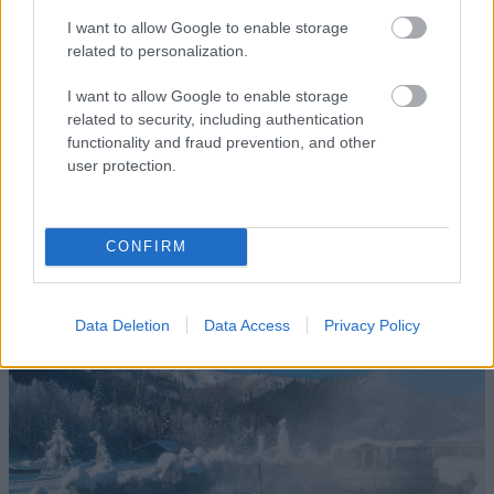
Οι ιαματικές πηγές
Takaragawa Onsen
ρέουν ανάμεσα
I want to allow Google to enable storage
στις χιονισμένες κορυφές των εθνικών πάρκων
related to personalization.
Joshin'etsukogen και Oze, ακριβώς βόρεια της
Gunma
,
I want to allow Google to enable storage
προσφέροντας μια χαλαρωτική απόδραση με
related to security, including authentication
functionality and fraud prevention, and other
εντυπωσιακό ορεινό τοπίο. Αυτά τα 4 υπαίθρια λουτρά
user protection.
δίπλα στον ποταμό Takara και μέσα στο δάσος που
αλλάζει χρώματα ανάλογα με τις εποχές, κάνουν τους
επισκέπτες να νιώθουν σαν να έχουν βυθιστεί στον
CONFIRM
παράδεισο.
Chena Hot Springs, Αλάσκα
Data Deletion
Data Access
Privacy Policy