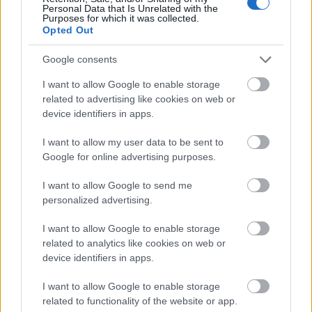
σταθερά στους 36 βαθμούς συνθέτουν ένα υπέροχο
Personal Data that Is Unrelated with the
Purposes for which it was collected.
λευκό τοπίο από δεξαμενές, σαν μικρές και μεγαλύτερες
Opted Out
βεράντες, που υψώνονται περίπου στα 200 μέτρα.
Google consents
Takaragawa Onsen, Ιαπωνία
I want to allow Google to enable storage
related to advertising like cookies on web or
device identifiers in apps.
I want to allow my user data to be sent to
Google for online advertising purposes.
I want to allow Google to send me
personalized advertising.
I want to allow Google to enable storage
related to analytics like cookies on web or
device identifiers in apps.
I want to allow Google to enable storage
Πηγή: Shutterstock
related to functionality of the website or app.