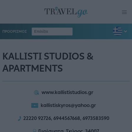
ΠΡΟΟΡΙΣΜΟΣ
KALLISTI STUDIOS &
APARTMENTS
www.kallististudios.gr
kallistiskyros@yahoo.gr
22220 92726, 6944567668, 6973583590
Γυρίσματα, Σκύρος, 34007