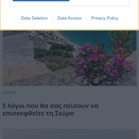
Data Deletion
Data Access
Privacy Policy
ΣΚΥΡΟΣ
5 λόγοι που θα σας πείσουν να
επισκεφθείτε τη Σκύρο