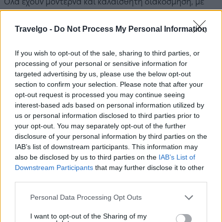
Όλα έχουν μοντέρνα και καλαίσθητη διακόσμηση, με
όμορφες λεπτομέρειες και με τα χρώματα του λευκού
Travelgo -
Do Not Process My Personal Information
και του γαλάζιου να κυριαρχούν.
Ξεκινήστε την ημέρα σας με το πλούσιο πρωινό με
If you wish to opt-out of the sale, sharing to third parties, or
processing of your personal or sensitive information for
σπιτικές συνταγές που ετοιμάζει η κυρία Πόπη, ώστε να
targeted advertising by us, please use the below opt-out
είστε γεμάτοι ενέργεια για τις βόλτες σας στο νησί.
section to confirm your selection. Please note that after your
opt-out request is processed you may continue seeing
Ο καταπράσινος περιβάλλων χώρος, με πολλές γωνιές
interest-based ads based on personal information utilized by
για να απολαύσετε το πρωινό ή τον καφέ σας, καθώς και
us or personal information disclosed to third parties prior to
your opt-out. You may separately opt-out of the further
η θέα προς τη Χώρα της Σκύρου και τη θάλασσα
disclosure of your personal information by third parties on the
δημιουργούν ένα μοναδικό σκηνικό χαλάρωσης και
IAB’s list of downstream participants. This information may
ηρεμίας. Το συγκρότημα προσφέρει επίσης δωρεάν
also be disclosed by us to third parties on the
IAB’s List of
Downstream Participants
that may further disclose it to other
πάρκινγκ, BBQ και ποδήλατα για βόλτες.
third parties.
Το
Kallisti Studios & Apartments
βρίσκεται στην
Please note that this website/app uses one or more Google
Personal Data Processing Opt Outs
περιοχή Γυρίσματα. Απέχει μόλις 250 μ. από την
services and may gather and store information including but
not limited to your visit or usage behaviour. You may click to
I want to opt-out of the Sharing of my
εντυπωσιακά μεγάλη και αμμώδη παραλία, η οποία