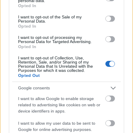
personal data.
grant or deny consent to Google and its third-party tags to
Opted In
είναι και οργανωμένη. Στην περιοχή θα βρείτε
use your data for below specified purposes in below Google
εστιατόρια, φούρνο και παντοπωλείο, καθώς αποτελεί
consent section.
I want to opt-out of the Sale of my
Personal Data.
έναν από τους οργανωμένους οικισμούς του νησιού.
Opted In
I want to opt-out of processing my
Personal Data for Targeted Advertising.
ΠΑΡΟΧΕΣ
Opted In
I want to opt-out of Collection, Use,
Wi-Fi
Retention, Sale, and/or Sharing of my
Personal Data that Is Unrelated with the
Purposes for which it was collected.
Επιτρέπονται κατοικίδια (κατόπιν συνεννοήσεως)
Opted Out
Πάρκινγκ
Google consents
I want to allow Google to enable storage
related to advertising like cookies on web or
device identifiers in apps.
I want to allow my user data to be sent to
Google for online advertising purposes.