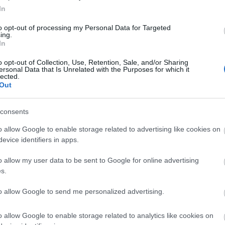
ην Άνοιξη και καλοκαίρι, χρυσοκίτρινα το φθινόπωρο
In
ποχή ένα ιδανικό αγχολυτικό ησυχαστήριο.
to opt-out of processing my Personal Data for Targeted
ing.
 ζει ο φιλοξενούμενος κατά τη διάρκεια του πρωινού
In
ητες πίτες και κέικ, σπιτικές μαρμελάδες και γλυκά
o opt-out of Collection, Use, Retention, Sale, and/or Sharing
ας.
ersonal Data that Is Unrelated with the Purposes for which it
lected.
Out
consents
o allow Google to enable storage related to advertising like cookies on
evice identifiers in apps.
o allow my user data to be sent to Google for online advertising
s.
to allow Google to send me personalized advertising.
o allow Google to enable storage related to analytics like cookies on