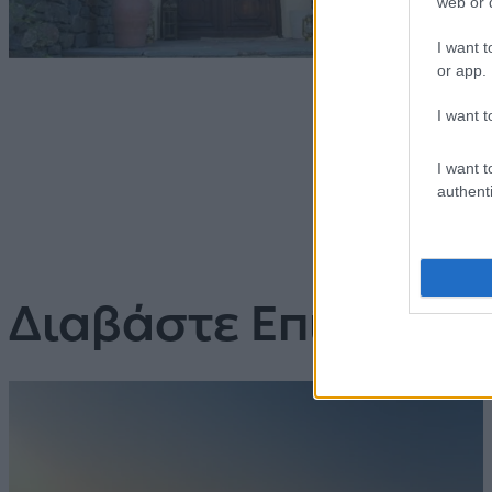
web or d
I want t
or app.
I want t
I want t
authenti
Διαβάστε Επίσης