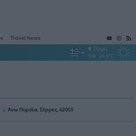
ps
Travel News
Σέρρες
Sat
24.9°C
Άνω Πορόϊα, Σέρρες, 62055