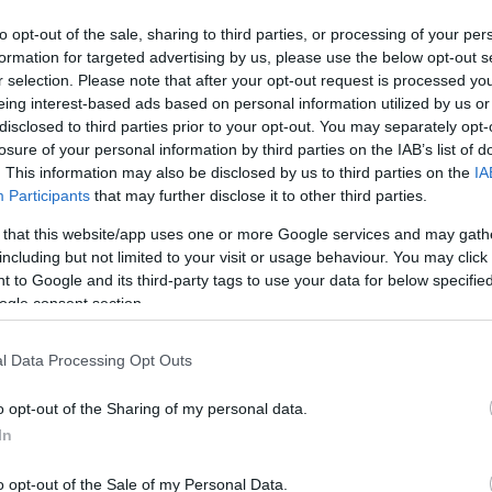
to opt-out of the sale, sharing to third parties, or processing of your per
formation for targeted advertising by us, please use the below opt-out s
r selection. Please note that after your opt-out request is processed y
eing interest-based ads based on personal information utilized by us or
disclosed to third parties prior to your opt-out. You may separately opt-
losure of your personal information by third parties on the IAB’s list of
. This information may also be disclosed by us to third parties on the
IA
Participants
that may further disclose it to other third parties.
 καραβάνια που διέσχιζαν τα Βαλκάνια, μετατράπηκε
 that this website/app uses one or more Google services and may gath
including but not limited to your visit or usage behaviour. You may click 
ημερινούς ιδιοκτήτες του, καθοδηγούμενοι από το
 to Google and its third-party tags to use your data for below specifi
 χτισμένο σε έναν οικισμό ιδιαίτερου αρχιτεκτονικού
ogle consent section.
χιτεκτονικής, στους πρόποδες του όρους Κερκίνης
 κάτω από την κεντρική πλατεία αγναντεύοντας τη
l Data Processing Opt Outs
ας αρμονικά αυθεντικά υλικά και έπιπλα με σύγχρονες
o opt-out of the Sharing of my personal data.
ον επισκέπτη.
In
o opt-out of the Sale of my Personal Data.