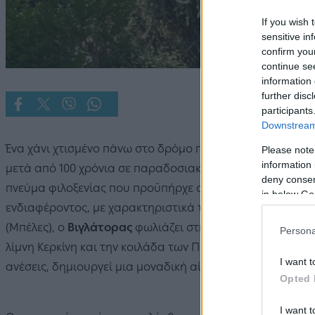
If you wish 
sensitive in
confirm you
continue se
information 
further disc
participants
Downstream 
Ένα χάνι χτισμένο πάνω στο δρόμο που ακολουθούσαν τα
Please note
information 
μετά από 100 χρόνια σε παραδοσιακό ξενώνα από τους σ
deny consent
πνεύμα φιλοξενίας που προϋπήρχε στο χώρο. Το αρχοντικό
in below Go
ενδιαφέροντος, με χαρακτηριστικά της Μακεδονίτικης Αρ
(Μπέλες), ο
Βιγλάτορας
φωλιάζει στην καρδιά του χωριού
Persona
λίμνη Κερκίνη και την κοιλάδα των Πορροίων. Συνδυάζοντ
I want t
ανέσεις, δημιουργεί μια μοναδική αίσθηση φιλοξενίας στ
Opted 
I want t