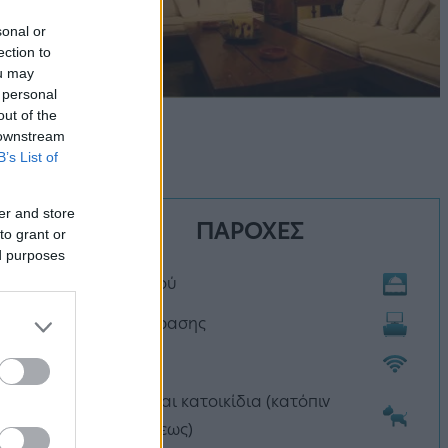
sonal or
ection to
ou may
 personal
out of the
 downstream
B’s List of
er and store
ΠΑΡΟΧΕΣ
to grant or
ed purposes
Αιθ. Πρωινού
Αιθ . Τηλεόρασης
Wi-Fi
Επιτρέπονται κατοικίδια (κατόπιν
συνεννοήσεως)